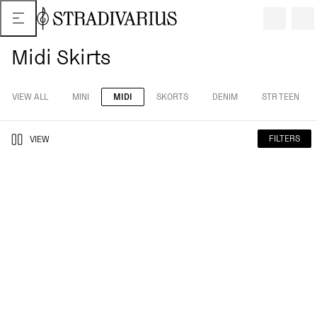
Midi Skirts
VIEW ALL
MINI
MIDI
SKORTS
DENIM
STR TEEN
FILTERS
VIEW