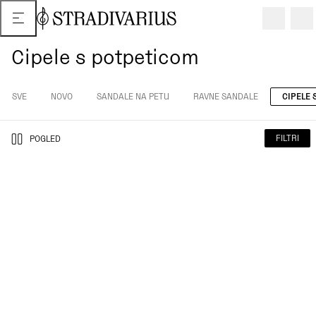
Cipele s potpeticom
SVE
NOVO
SANDALE NA PETU
RAVNE SANDALE
CIPELE
FILTRI
POGLED