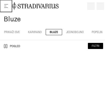
Bluze
PRIKAŽI SVE
KARIRANO
BLUZE
JEDNOBOJNO
POPELIN
FILTRI
POGLED