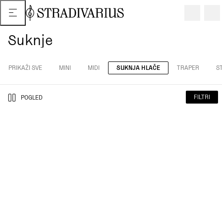
Suknje
PRIKAŽI SVE
MINI
MIDI
SUKNJA HLAČE
TRAPER
S
FILTRI
POGLED