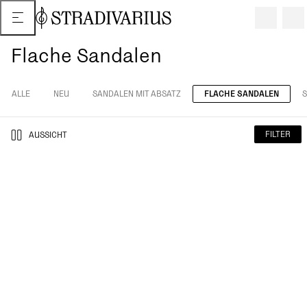
Flache Sandalen
ALLE
NEU
SANDALEN MIT ABSATZ
FLACHE SANDALEN
S
FILTER
AUSSICHT