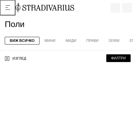
Поли
ВИЖ ВСИЧКО
МИНИ
МИДИ
ПРАВИ
DENIM
S
ФИЛТРИ
ИЗГЛЕД