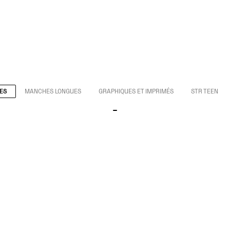
ES
MANCHES LONGUES
GRAPHIQUES ET IMPRIMÉS
STR TEEN