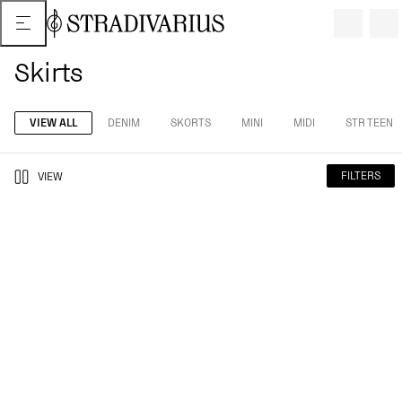
Skirts
VIEW ALL
DENIM
SKORTS
MINI
MIDI
STR TEEN
FILTERS
VIEW