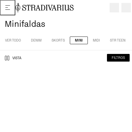
Minifaldas
VER TODO
DENIM
SKORTS
MINI
MIDI
STR TEEN
FILTROS
VISTA