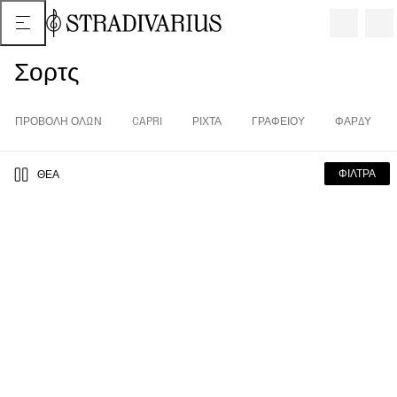
Σορτς
ΠΡΟΒΟΛΗ ΟΛΩΝ
CAPRI
ΡΙΧΤΆ
ΓΡΑΦΕΊΟΥ
ΦΑΡΔΎ
ΦΊΛΤΡΑ
ΘΈΑ