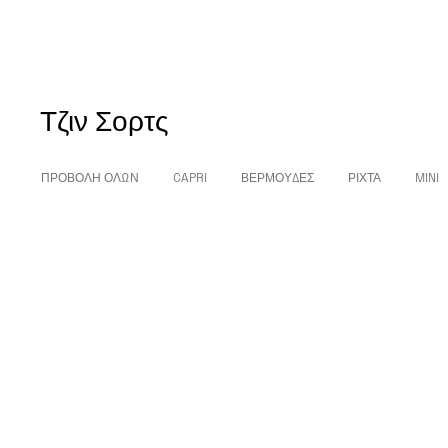
Τζιν Σορτς
ΠΡΟΒΟΛΗ ΟΛΩΝ
CAPRI
ΒΕΡΜΟΎΔΕΣ
ΡΙΧΤΆ
MINI