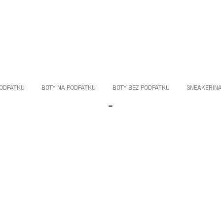
PODPATKU
BOTY NA PODPATKU
BOTY BEZ PODPATKU
SNEAKERIN