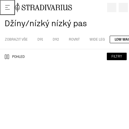
Džíny/nízký nízký pas
ZOBRAZIT VŠE
D91
D92
ROVNÝ
WIDE LEG
LOW WA
FILTRY
POHLED