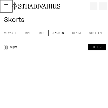
Skorts
VIEW ALL
MINI
MIDI
SKORTS
DENIM
STR TEEN
FILTERS
VIEW