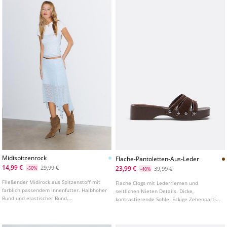
Midispitzenrock
Flache-Pantoletten-Aus-Leder
14,99 €
29,99 €
23,99 €
-50%
39,99 €
-40%
Fließender Midirock aus Spitzenstoff mit
Flache Clogs mit Lederriemen und
farblich passendem Innenfutter. Halbhoher
seitlichen Nieten Details. Dicke,
Bund und elastischer Bund.
kontrastierende Sohle. Eckige Zehenpartie.
Asymmetrischer Saum.
In Braun erhältlich. Sohlenhöhe: 4,5 cm