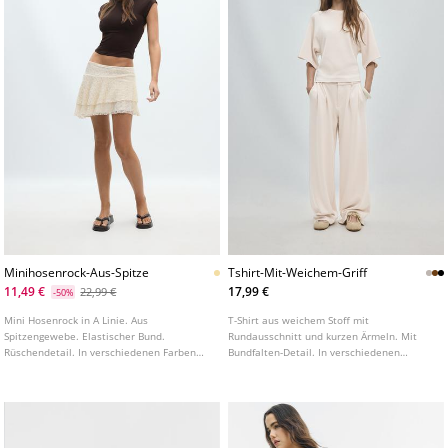
Minihosenrock-Aus-Spitze
Tshirt-Mit-Weichem-Griff
11,49 €
17,99 €
22,99 €
-50%
Mini Hosenrock in A Linie. Aus
T-Shirt aus weichem Stoff mit
Spitzengewebe. Elastischer Bund.
Rundausschnitt und kurzen Ärmeln. Mit
Rüschendetail. In verschiedenen Farben
Bundfalten-Detail. In verschiedenen
erhältlich.
Farben erhältlich.