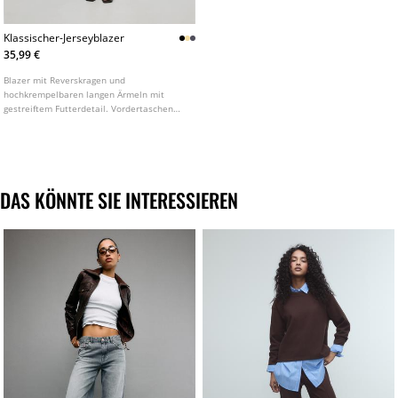
Klassischer-Jerseyblazer
35,99 €
Blazer mit Reverskragen und
hochkrempelbaren langen Ärmeln mit
gestreiftem Futterdetail. Vordertaschen
mit Patte. Knopfverschluss vorne. In
verschiedenen Farben erhältlich.
DAS KÖNNTE SIE INTERESSIEREN