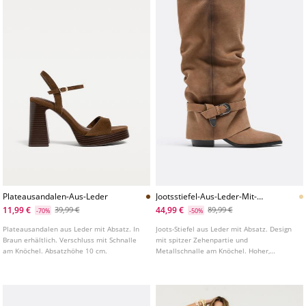
Plateausandalen-Aus-Leder
Jootsstiefel-Aus-Leder-Mit-
Absatz
11,99 €
44,99 €
39,99 €
89,99 €
-70%
-50%
Plateausandalen aus Leder mit Absatz. In
Joots-Stiefel aus Leder mit Absatz. Design
Braun erhältlich. Verschluss mit Schnalle
mit spitzer Zehenpartie und
am Knöchel. Absatzhöhe 10 cm.
Metallschnalle am Knöchel. Hoher,
gefalteter Schaft. Absatzhöhe: 5 cm