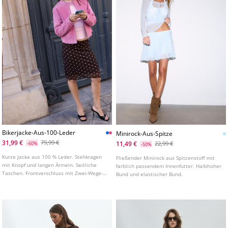
Bikerjacke-Aus-100-Leder
Minirock-Aus-Spitze
31,99 €
79,99 €
11,49 €
-60%
22,99 €
-50%
Kurze Jacke aus 100 % Leder. Stehkragen
Fließender Minirock aus Spitzenstoff mit
mit Knopf und langen Ärmeln. Seitliche
farblich passendem Innenfutter. Halbhoher
Taschen. Frontverschluss mit Zwei-Wege-
Bund und elastischer Bund.
Reißverschluss.