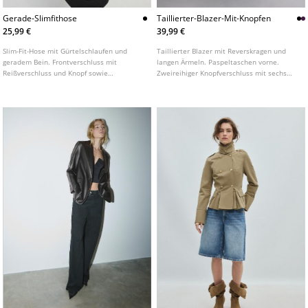
Gerade-Slimfithose
Taillierter-Blazer-Mit-Knopfen
25,99 €
39,99 €
Slim-Fit-Hose mit Gürtelschlaufen und
Taillierter Blazer mit Reverskragen und
geradem Bein. Frontverschluss mit
langen Ärmeln. Paspeltaschen vorne.
Reißverschluss und Knopf sowie
Zweireihiger Knopfverschluss mit sechs
dekorativen Bundfalten vorne. In
Knöpfen. In verschiedenen Farben
verschiedenen Farben erhältlich.
erhältlich.