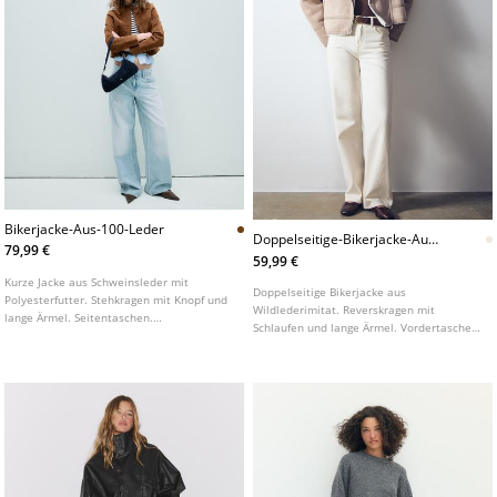
Bikerjacke-Aus-100-Leder
Doppelseitige-Bikerjacke-Aus-
79,99 €
Wildlederimitat
59,99 €
Kurze Jacke aus Schweinsleder mit
Doppelseitige Bikerjacke aus
Polyesterfutter. Stehkragen mit Knopf und
Wildlederimitat. Reverskragen mit
lange Ärmel. Seitentaschen.
Schlaufen und lange Ärmel. Vordertaschen
Frontverschluss mit Zwei-Wege-
mit Reißverschluss. Detail: Innenfutter und
Reißverschluss.
Abschlüsse kombiniert mit
kontrastfarbenem Kunstfell.