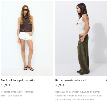
Knöpfen.
Neckholdertop-Aus-Satin
Barrelhose-Aus-Lyocell
19,99 €
35,99 €
Product_Type_Split:
Hemden
Hose aus fließendem Gewebe in Barrel-
Size Type:
Regular
Passform. Verstellbarer elastischer Bund
mit Kordelzug. Seitentaschen. Mit
markanten Nahtdetails.