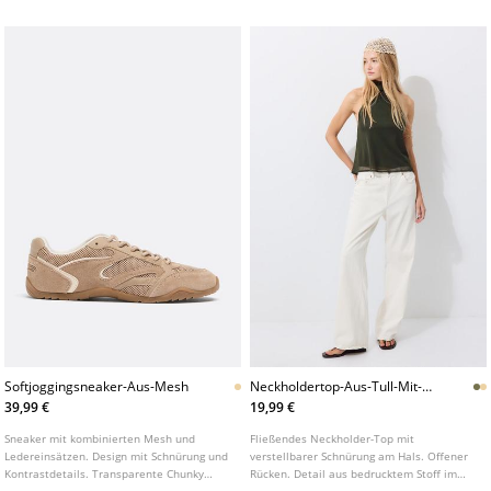
Softjoggingsneaker-Aus-Mesh
Neckholdertop-Aus-Tull-Mit-
Print-Und-Halstuchausschnitt
39,99 €
19,99 €
Sneaker mit kombinierten Mesh und
Fließendes Neckholder-Top mit
Ledereinsätzen. Design mit Schnürung und
verstellbarer Schnürung am Hals. Offener
Kontrastdetails. Transparente Chunky
Rücken. Detail aus bedrucktem Stoff im
Sohle. Runde Zehenpartie. Erhältlich in
Animalprint.