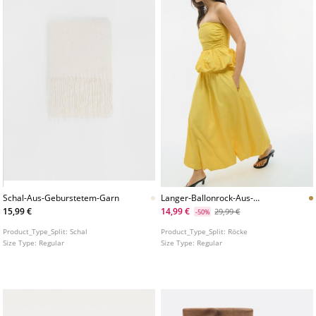
Schal-Aus-Geburstetem-Garn
Langer-Ballonrock-Aus-
Popeline
15,99 €
14,99 €
29,99 €
-50%
Product_Type_Split:
Schal
Product_Type_Split:
Röcke
Size Type:
Regular
Size Type:
Regular