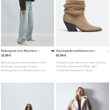
Ballonjacke-Aus-Weichem-
Slouchylederstiefeletten-Im-
Material
Cowboystil
35,99 €
65,99 €
Ballonjacke aus weichem Material mit
Stiefeletten mit Absatz aus Leder. Slouchy
Stehkragen und langen Ärmeln.
Fit Schaft. Gebürsteter Effekt. Spitz
Seitentaschen und Reißverschluss mit
zulaufende Zehenpartie. Hoher
Druckknopfleiste vorne. Saum und
Blockabsatz. Erhältlich in Beige.
Ärmelbündchen mit elastischem
Abschluss. In verschiedenen Farben
erhältlich.