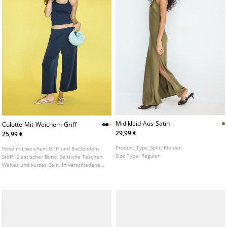
Midikleid-Aus-Satin
Culotte-Mit-Weichem-Griff
29,99 €
25,99 €
Product_Type_Split:
Kleider
Hose mit weichem Griff und fließendem
Size Type:
Regular
Stoff. Elastischer Bund. Seitliche Taschen.
Weites und kurzes Bein. In verschiedenen
Farben erhältlich.