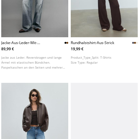
Jacke-Aus-Leder-Mit-
Rundhalstshirt-Aus-Strick
Rippbundchen
89,99 €
19,99 €
Jacke aus Leder. Reverskragen und lange
Product_Type_Split:
T-Shirts
Ärmel mit elastischen Bündchen.
Size Type:
Regular
Paspeltaschen an den Seiten und mehrere
Reißverschluss und Knopftaschen auf der
Brust. Rippstrickdetails Ton in Ton.
Metallreißverschluss vorne.