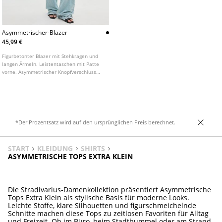
Asymmetrischer-Blazer
45,99 €
Figurbetonter Blazer mit Stehkragen und
langen Ärmeln. Leistentaschen mit Patte
vorne. Asymmetrischer Knopfverschluss
vorne.
*Der Prozentsatz wird auf den ursprünglichen Preis berechnet.
START
KLEIDUNG
SHIRTS
ASYMMETRISCHE TOPS EXTRA KLEIN
Die Stradivarius-Damenkollektion präsentiert Asymmetrische
Tops Extra Klein als stylische Basis für moderne Looks.
Leichte Stoffe, klare Silhouetten und figurschmeichelnde
Schnitte machen diese Tops zu zeitlosen Favoriten für Alltag
und Freizeit. Ob im Büro, beim Stadtbummel oder am Strand,