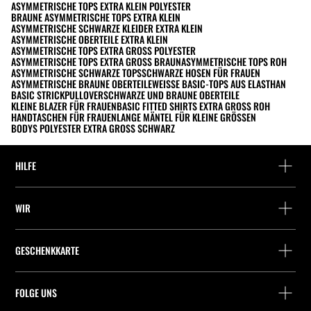
ASYMMETRISCHE TOPS EXTRA KLEIN POLYESTER
BRAUNE ASYMMETRISCHE TOPS EXTRA KLEIN
ASYMMETRISCHE SCHWARZE KLEIDER EXTRA KLEIN
ASYMMETRISCHE OBERTEILE EXTRA KLEIN
ASYMMETRISCHE TOPS EXTRA GROSS POLYESTER
ASYMMETRISCHE TOPS EXTRA GROSS BRAUN
ASYMMETRISCHE TOPS ROH
ASYMMETRISCHE SCHWARZE TOPS
SCHWARZE HOSEN FÜR FRAUEN
ASYMMETRISCHE BRAUNE OBERTEILE
WEISSE BASIC-TOPS AUS ELASTHAN
BASIC STRICKPULLOVER
SCHWARZE UND BRAUNE OBERTEILE
KLEINE BLAZER FÜR FRAUEN
BASIC FITTED SHIRTS EXTRA GROSS ROH
HANDTASCHEN FÜR FRAUEN
LANGE MÄNTEL FÜR KLEINE GRÖSSEN
BODYS POLYESTER EXTRA GROSS SCHWARZ
HILFE
Hilfe und Kontakt
WIR
Wo befindet sich deine Bestellung gerade?
Suchen Sie ein Geschäft
Rückgabe als Gast
GESCHENKKARTE
Unternehmen
Packstation-Finder
Saldoabfrage
Arbeite mit Stradivarius
Stradivarius ID
FOLGE UNS
Kauf einer Geschenkkarte
Company Profile
Präferenz-Cookies