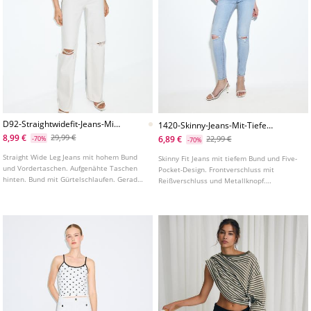
D92-Straightwidefit-Jeans-Mit-
1420-Skinny-Jeans-Mit-Tiefem-
Rissen
Bund
8,99 €
29,99 €
6,89 €
-70%
22,99 €
-70%
Straight Wide Leg Jeans mit hohem Bund
Skinny Fit Jeans mit tiefem Bund und Five-
und Vordertaschen. Aufgenähte Taschen
Pocket-Design. Frontverschluss mit
hinten. Bund mit Gürtelschlaufen. Gerades
Reißverschluss und Metallknopf.
und weites Bein. Frontverschluss mit
Bundhöhe: Tiefer Bund, unterhalb des
Reißverschluss und Metallknopf.
Bauchnabels Material: Superelastisch
Passform: An Oberschenkel und Knöchel
anliegend