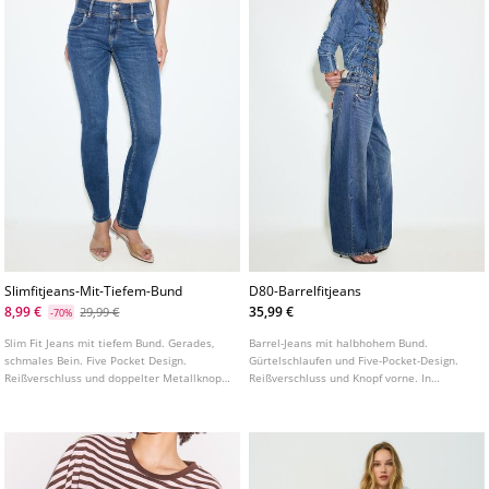
Slimfitjeans-Mit-Tiefem-Bund
D80-Barrelfitjeans
8,99 €
35,99 €
29,99 €
-70%
Slim Fit Jeans mit tiefem Bund. Gerades,
Barrel-Jeans mit halbhohem Bund.
schmales Bein. Five Pocket Design.
Gürtelschlaufen und Five-Pocket-Design.
Reißverschluss und doppelter Metallknopf
Reißverschluss und Knopf vorne. In
vorne. In verschiedenen Farben erhältlich.
verschiedenen Farben erhältlich.