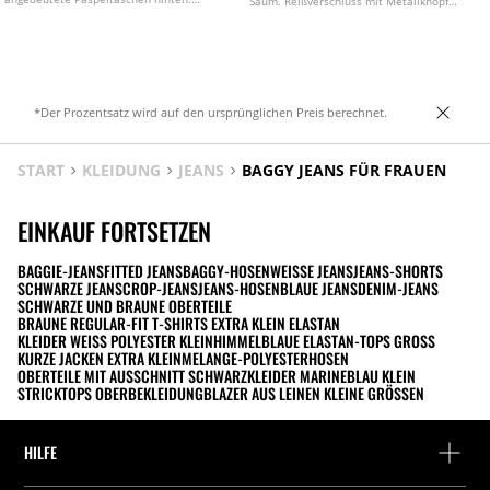
Saum. Reißverschluss mit Metallknopf
Abnäher vorne. Weites, gerades Bein.
vorne. In verschiedenen Farben erhältlich.
Frontverschluss mit Reißverschluss und
Knopf. In verschiedenen Farben erhältlich.
*Der Prozentsatz wird auf den ursprünglichen Preis berechnet.
START
KLEIDUNG
JEANS
BAGGY JEANS FÜR FRAUEN
EINKAUF FORTSETZEN
BAGGIE-JEANS
FITTED JEANS
BAGGY-HOSEN
WEISSE JEANS
JEANS-SHORTS
SCHWARZE JEANS
CROP-JEANS
JEANS-HOSEN
BLAUE JEANS
DENIM-JEANS
SCHWARZE UND BRAUNE OBERTEILE
BRAUNE REGULAR-FIT T-SHIRTS EXTRA KLEIN ELASTAN
KLEIDER WEISS POLYESTER KLEIN
HIMMELBLAUE ELASTAN-TOPS GROSS
KURZE JACKEN EXTRA KLEIN
MELANGE-POLYESTERHOSEN
OBERTEILE MIT AUSSCHNITT SCHWARZ
KLEIDER MARINEBLAU KLEIN
STRICKTOPS OBERBEKLEIDUNG
BLAZER AUS LEINEN KLEINE GRÖSSEN
HILFE