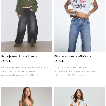
Barreljeans-Mit-Niedrigem-
D68-Bootcutjeans-Mit-Gurtel
Bund
35,99 €
35,99 €
Barrel-Jeans mit tiefem Bund und weitem
Jeans mit halbhohem Bund und
Bein. Bund mit Gürtelschlaufen.
Gürtelschlaufen. Vordertaschen und
Vordertaschen und aufgenähte
aufgesetzte Gesäßtaschen.
Gesäßtaschen. Reißverschluss und Knopf
Herausnehmbarer, farblich passender
vorne.
Gürtel mit Metallschnalle. Figurbetontes
Bein bis zum Knie und leicht ausgestellter
Saum.