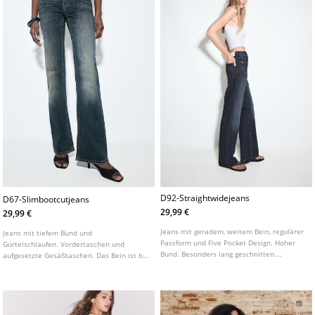
D92-Straightwidejeans
D67-Slimbootcutjeans
29,99 €
29,99 €
Jeans mit geradem, weitem Bein, regulärer
Jeans mit tiefem Bund und
Passform und Five Pocket Design. Hoher
Gürtelschlaufen. Vordertaschen und
Bund. Besonders lang geschnitten.
aufgesetzte Gesäßtaschen. Das Bein ist bis
Vorderer Verschluss mit Reißverschluss
zum Knie figurbetont geschnitten und hat
und Knopf.
einen leicht ausgestellten Saum. In
verschiedenen Farben erhältlich.