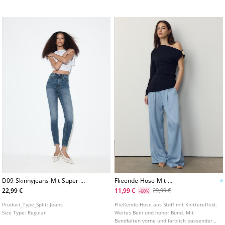
Knopf. Mit Rissen.
vorne und hinten. In verschiedenen Farben
erhältlich.
D09-Skinnyjeans-Mit-Super-
Flieende-Hose-Mit-
Hohem-Bund
Knittereffekt-Und-Schleife
22,99 €
11,99 €
29,99 €
-60%
Product_Type_Split:
Jeans
Fließende Hose aus Stoff mit Knittereffekt.
Size Type:
Regular
Weites Bein und hoher Bund. Mit
Bundfalten vorne und farblich passender