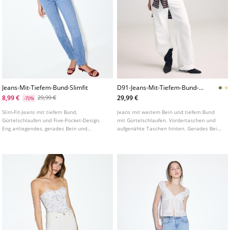
Jeans-Mit-Tiefem-Bund-Slimfit
D91-Jeans-Mit-Tiefem-Bund-
Und-Weitem-Bein-Aus-Serge
8,99 €
29,99 €
29,99 €
-70%
Slim-Fit-Jeans mit tiefem Bund,
Jeans mit weitem Bein und tiefem Bund
Gürtelschlaufen und Five-Pocket-Design.
mit Gürtelschlaufen. Vordertaschen und
Eng anliegendes, gerades Bein und
aufgenähte Taschen hinten. Gerades Bein.
Reißverschluss mit Knopf vorne. In
Frontverschluss mit Reißverschluss und
verschiedenen Farben erhältlich.
Metallknopf.