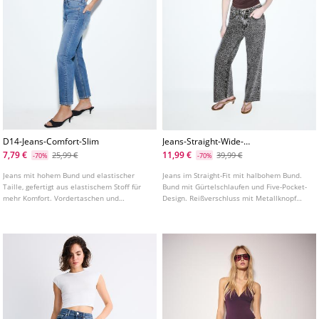
D14-Jeans-Comfort-Slim
Jeans-Straight-Wide-
Leopardenprint
7,79 €
11,99 €
25,99 €
39,99 €
-70%
-70%
Jeans mit hohem Bund und elastischer
Jeans im Straight-Fit mit halbohem Bund.
Taille, gefertigt aus elastischem Stoff für
Bund mit Gürtelschlaufen und Five-Pocket-
mehr Komfort. Vordertaschen und
Design. Reißverschluss mit Metallknopf
aufgenähte Gesäßtaschen. Eng
vorne. Mit Leopardenprint.
anliegendes Bein in Knöchellänge. In
verschiedenen Farben erhältlich.