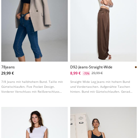
78jeans
D92-Jeans-Straight-Wide
29,99 €
8,99 €
29,99 €
-70%
7/8 Jeans mit halbhohem Bund. Taille mit
Straight Wide Leg Jeans mit hohem Bund
Gürtelschlaufen. Five Pocket Design.
und Vordertaschen. Aufgenähte Taschen
Vorderer Verschluss mit Reißverschluss
hinten. Bund mit Gürtelschlaufen. Gerades,
und Knopf. Saum mit Schlitzdetail.
weites Bein. Frontverschluss mit
Reißverschluss und Metallknopf. In
verschiedenen Farben erhältlich.