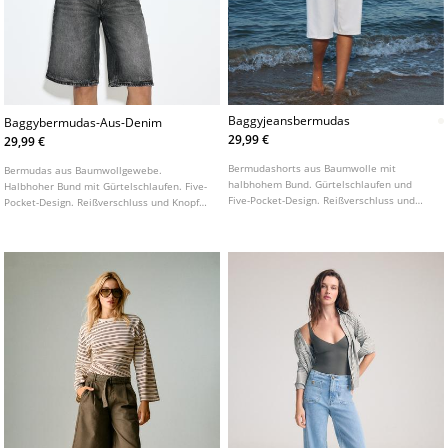
Baggyjeansbermudas
Baggybermudas-Aus-Denim
29,99 €
29,99 €
Bermudashorts aus Baumwolle mit
Bermudas aus Baumwollgewebe.
halbhohem Bund. Gürtelschlaufen und
Halbhoher Bund mit Gürtelschlaufen. Five-
Five-Pocket-Design. Reißverschluss und
Pocket-Design. Reißverschluss und Knopf
Knopf vorne. In verschiedenen Farben
vorne.
erhältlich.