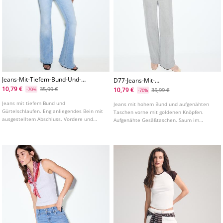
Jeans-Mit-Tiefem-Bund-Und-
D77-Jeans-Mit-
Nahtdetail-An-Den-Taschen
Minimalistischen-Taschen
10,79 €
35,99 €
10,79 €
-70%
35,99 €
-70%
Jeans mit tiefem Bund und
Jeans mit hohem Bund und aufgenähten
Gürtelschlaufen. Eng anliegendes Bein mit
Taschen vorne mit goldenen Knöpfen.
ausgestelltem Abschluss. Vordere und
Aufgenähte Gesäßtaschen. Saum im
hintere Taschen mit sichtbarer Naht.
ausgestellten Stil. Frontverschluss mit
Reißverschluss und Knopf vorne.
Reißverschluss und Knopf. In
verschiedenen Farben erhältlich.