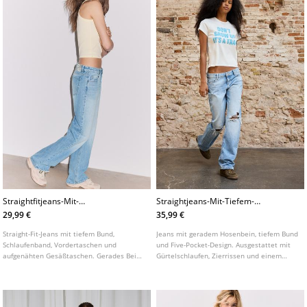
Straightfitjeans-Mit-
Straightjeans-Mit-Tiefem-
Niedrigem-Bund
Bund-Und-Rissen
29,99 €
35,99 €
Straight-Fit-Jeans mit tiefem Bund,
Jeans mit geradem Hosenbein, tiefem Bund
Schlaufenband, Vordertaschen und
und Five-Pocket-Design. Ausgestattet mit
aufgenähten Gesäßtaschen. Gerades Bein.
Gürtelschlaufen, Zierrissen und einem
Reißverschluss mit Metallknopf vorne.
Reißverschluss mit Metallknopf vorne.