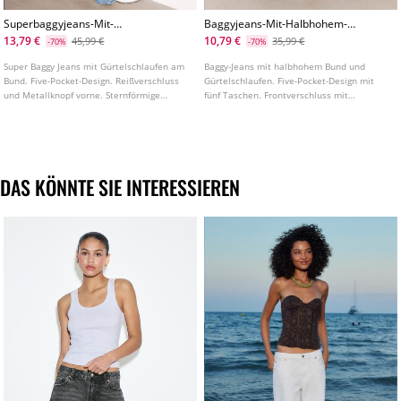
Superbaggyjeans-Mit-
Baggyjeans-Mit-Halbhohem-
Seitlichen-Sternen
Bund-Gestreift
13,79 €
10,79 €
45,99 €
35,99 €
-70%
-70%
Super Baggy Jeans mit Gürtelschlaufen am
Baggy-Jeans mit halbhohem Bund und
Bund. Five-Pocket-Design. Reißverschluss
Gürtelschlaufen. Five-Pocket-Design mit
und Metallknopf vorne. Sternförmige
fünf Taschen. Frontverschluss mit
Nieten als Detail.
Reißverschluss und Metallknopf.
DAS KÖNNTE SIE INTERESSIEREN