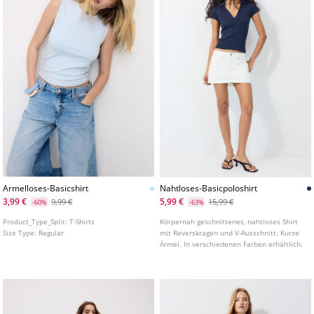
Armelloses-Basicshirt
Nahtloses-Basicpoloshirt
3,99 €
5,99 €
9,99 €
15,99 €
-60%
-63%
Product_Type_Split:
T-Shirts
Körpernah geschnittenes, nahtloses Shirt
Size Type:
Regular
mit Reverskragen und V-Ausschnitt. Kurze
Ärmel. In verschiedenen Farben erhältlich.