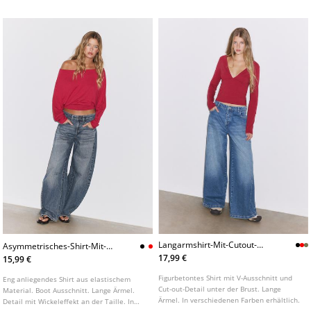
Farben erhältlich.
Langarmshirt-Mit-Cutout-
Asymmetrisches-Shirt-Mit-
Unter-Der-Brust
Wickeleffekt
17,99 €
15,99 €
Figurbetontes Shirt mit V-Ausschnitt und
Eng anliegendes Shirt aus elastischem
Cut-out-Detail unter der Brust. Lange
Material. Boot Ausschnitt. Lange Ärmel.
Ärmel. In verschiedenen Farben erhältlich.
Detail mit Wickeleffekt an der Taille. In