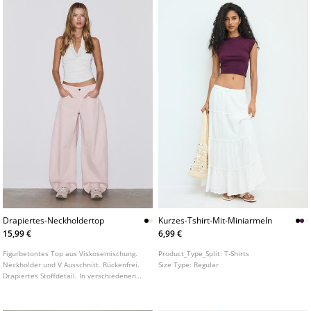
Drapiertes-Neckholdertop
Kurzes-Tshirt-Mit-Miniarmeln
15,99 €
6,99 €
Figurbetontes Top aus Viskosemischung.
Product_Type_Split:
T-Shirts
Neckholder und V Ausschnitt. Rückenfrei.
Size Type:
Regular
Drapiertes Stoffdetail. In verschiedenen
Farben erhältlich.