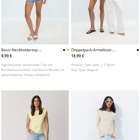
Basic-Neckholdertop-
Doppelpack-Armellose-
L02541504
Basictshirts
8,99 €
18,99 €
Figurbetontes Neckholder-Top mit
Product_Type_Split:
> T-Shirts
Rundhalsausschnitt und freiem Rücken. In
Size Type:
Regular
verschiedenen Farben erhältlich.