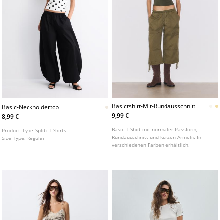
Basictshirt-Mit-Rundausschnitt
Basic-Neckholdertop
9,99 €
8,99 €
Basic T-Shirt mit normaler Passform,
Product_Type_Split:
T-Shirts
Rundausschnitt und kurzen Ärmeln. In
Size Type:
Regular
verschiedenen Farben erhältlich.