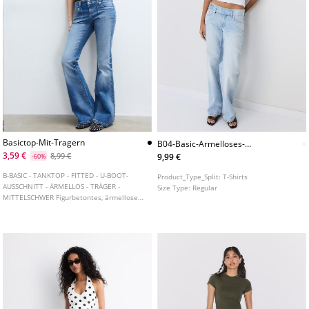
Basictop-Mit-Tragern
B04-Basic-Armelloses-
Figurbetontes-Top
3,59 €
8,99 €
9,99 €
-60%
B-BASIC - TANKTOP - FITTED - U-BOOT-
Product_Type_Split:
T-Shirts
AUSSCHNITT - ÄRMELLOS - TRÄGER -
Size Type:
Regular
MITTELSCHWER Figurbetontes, ärmelloses
Top mit U-Boot-Ausschnitt. In
verschiedenen Farben erhältlich.