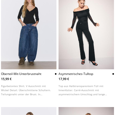
Oberteil-Mit-Unterbrustnaht
Asymmetrisches-Tulltop
15,99 €
17,99 €
Figurbetontes Shirt. V Ausschnitt mit
Top aus Halbtransparentem Tüll mit
Wickel Detail. Überschnittene Schultern.
Innenfutter. Carré-Ausschnitt mit
Teilungsnaht unter der Brust. In
asymmetrischem Umschlag und lange
verschiedenen Farben erhältlich.
Ärmel mit Off-Shoulder-Design. Gerafftes
Detail an der Seite. In verschiedenen
Farben erhältlich.