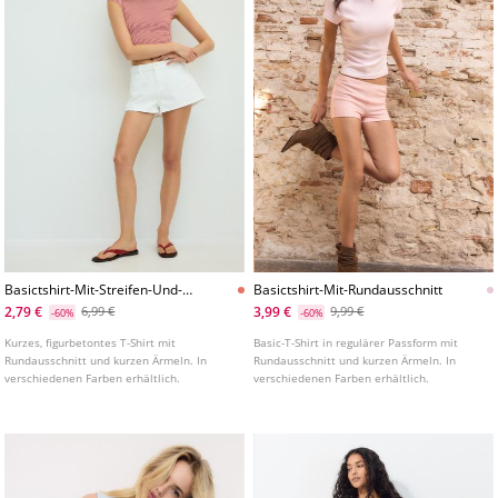
Basictshirt-Mit-Streifen-Und-
Basictshirt-Mit-Rundausschnitt
Kurzen-Armeln
2,79 €
3,99 €
6,99 €
9,99 €
-60%
-60%
Kurzes, figurbetontes T-Shirt mit
Basic-T-Shirt in regulärer Passform mit
Rundausschnitt und kurzen Ärmeln. In
Rundausschnitt und kurzen Ärmeln. In
verschiedenen Farben erhältlich.
verschiedenen Farben erhältlich.