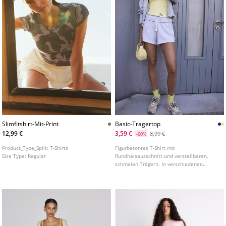
Slimfitshirt-Mit-Print
Basic-Tragertop
12,99 €
3,59 €
8,99 €
-60%
Product_Type_Split:
T-Shirts
Figurbetontes T-Shirt mit
Size Type:
Regular
Rundhalsausschnitt und verstellbaren,
schmalen Trägern. In verschiedenen
Farben erhältlich.