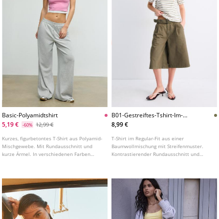
Basic-Polyamidtshirt
B01-Gestreiftes-Tshirt-Im-
Regularfit
5,19 €
8,99 €
12,99 €
-60%
Kurzes, figurbetontes T-Shirt aus Polyamid-
T-Shirt im Regular-Fit aus einer
Mischgewebe. Mit Rundausschnitt und
Baumwollmischung mit Streifenmuster.
kurze Ärmel. In verschiedenen Farben
Kontrastierender Rundausschnitt und
erhältlich.
kurze Ärmel.