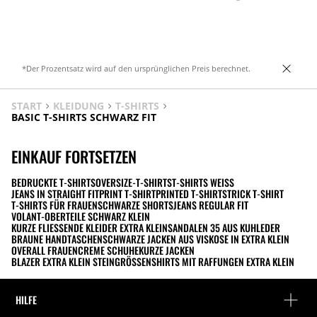
Gerader Saum.
*Der Prozentsatz wird auf den ursprünglichen Preis berechnet.
START
KLEIDUNG
T-SHIRTS
BASIC T-SHIRTS SCHWARZ FIT
EINKAUF FORTSETZEN
BEDRUCKTE T-SHIRTS
OVERSIZE-T-SHIRTS
T-SHIRTS WEISS
JEANS IN STRAIGHT FIT
PRINT T-SHIRT
PRINTED T-SHIRT
STRICK T-SHIRT
T-SHIRTS FÜR FRAUEN
SCHWARZE SHORTS
JEANS REGULAR FIT
VOLANT-OBERTEILE SCHWARZ KLEIN
KURZE FLIESSENDE KLEIDER EXTRA KLEIN
SANDALEN 35 AUS KUHLEDER
BRAUNE HANDTASCHEN
SCHWARZE JACKEN AUS VISKOSE IN EXTRA KLEIN
OVERALL FRAUEN
CREME SCHUHE
KURZE JACKEN
BLAZER EXTRA KLEIN STEINGRÖSSEN
SHIRTS MIT RAFFUNGEN EXTRA KLEIN
HILFE