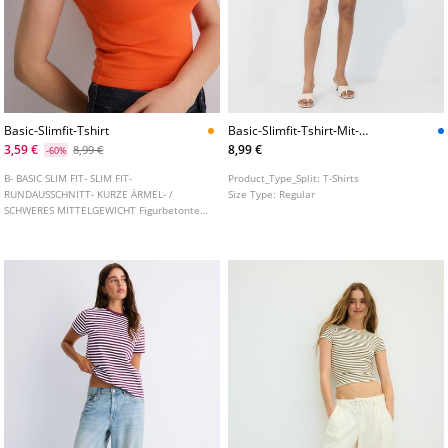
Basic-Slimfit-Tshirt
Basic-Slimfit-Tshirt-Mit-
Streifen
3,59 €
8,99 €
8,99 €
-60%
B- BASIC SLIM FIT- SLIM FIT-
Product_Type_Split:
T-Shirts
RUNDAUSSCHNITT- KURZE ÄRMEL- /
Size Type:
Regular
SCHWERES MITTELGEWICHT Figurbetontes
T-Shirt mit Rundausschnitt und kurzen
Ärmeln. In verschiedenen Farben
erhältlich.