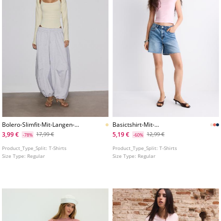
Bolero-Slimfit-Mit-Langen-
Basictshirt-Mit-
Armeln
Bateauausschnitt
3,99 €
5,19 €
17,99 €
12,99 €
-78%
-60%
Product_Type_Split:
T-Shirts
Product_Type_Split:
T-Shirts
Size Type:
Regular
Size Type:
Regular