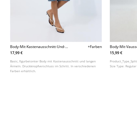
Body-Mit-Kastenausschnitt-Und-
+Farben
Body-Mit-Vauss
Langen-Armeln
17,99 €
15,99 €
Basic, figurbetonter Body mit Kastenausschnitt und langen
Product_Type_Spli
Ärmeln. Druckknopfverschluss im Schritt. In verschiedenen
Size Type:
Regular
Farben erhältlich.