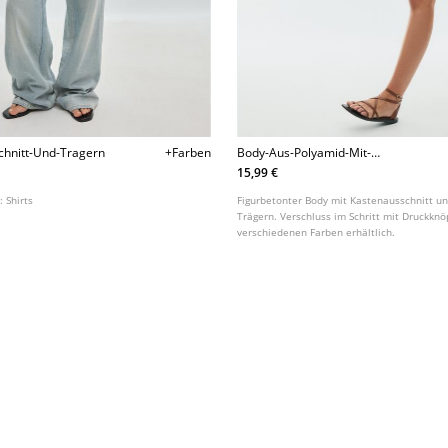
chnitt-Und-Tragern
+Farben
Body-Aus-Polyamid-Mit-
Kastenausschnitt
15,99 €
t:
Shirts
Figurbetonter Body mit Kastenausschnitt un
Trägern. Verschluss im Schritt mit Druckknö
verschiedenen Farben erhältlich.