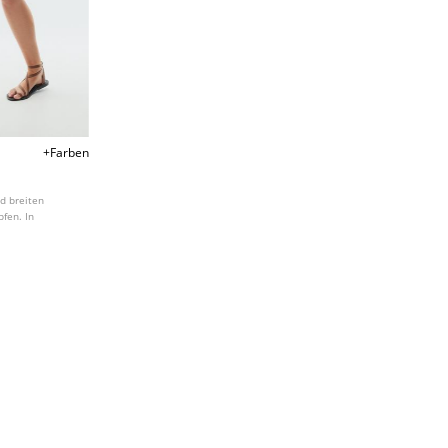
+Farben
d breiten
pfen. In