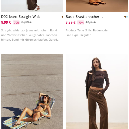
D92-Jeans-Straight-Wide
Basic-Brasilianischer-
Satinbikinislip
8,99 €
3,89 €
29,99 €
12,99 €
-70%
-70%
Straight Wide Leg Jeans mit hohem Bund
Product_Type_Split:
Bademode
und Vordertaschen. Aufgenähte Taschen
Size Type:
Regular
hinten. Bund mit Gürtelschlaufen. Gerades,
weites Bein. Frontverschluss mit
Reißverschluss und Metallknopf. In
verschiedenen Farben erhältlich.