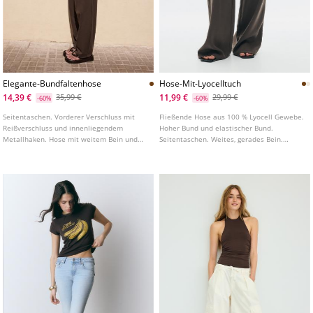
Elegante-Bundfaltenhose
Hose-Mit-Lyocelltuch
14,39 €
11,99 €
35,99 €
29,99 €
-60%
-60%
Seitentaschen. Vorderer Verschluss mit
Fließende Hose aus 100 % Lyocell Gewebe.
Reißverschluss und innenliegendem
Hoher Bund und elastischer Bund.
Metallhaken. Hose mit weitem Bein und
Seitentaschen. Weites, gerades Bein.
hohem Bund. Bund mit Gürtelschlaufen
Abnehmbares Tuch Detail. In
und Gummizug. Bundfalten Detail.
verschiedenen Farben erhältlich.