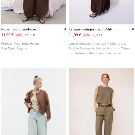
Popelinvolumenhose
Langer-Satinjumpsuit-Mit-
Perlen
11,99 €
11,99 €
29,99 €
29,99 €
-60%
-60%
Product_Type_Split:
Hosen
Langer Jumpsuit in geradem Schnitt aus
Size Type:
Regular
Stoff in Satinoptik. V-Ausschnitt und Träger
mit Perlenapplikationen. Elastischer
Abschluss am Saum.