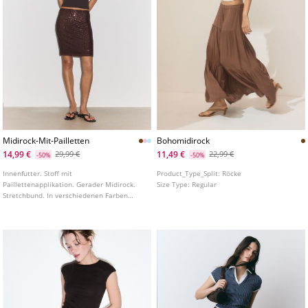
Midirock-Mit-Pailletten
Bohomidirock
14,99 €
11,49 €
29,99 €
22,99 €
-50%
-50%
Innenfutter. Stoff mit
Product_Type_Split:
Röcke
Paillettenapplikation. Gerader Midirock.
Size Type:
Regular
Stretchbund. In verschiedenen Farben
erhältlich.