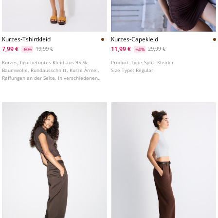
Kurzes-Tshirtkleid
Kurzes-Capekleid
7,99 €
11,99 €
19,99 €
29,99 €
-60%
-60%
Kurzes, figurbetontes Kleid aus 95 %
Product_Type_Split:
Kleider
Baumwolle. Rundausschnitt. Kurze Ärmel.
Size Type:
Regular
Raffungen an der Seite. In verschiedenen
Farben erhältlich.