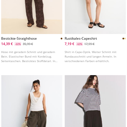
Bestickte-Straighthose
Rustikales-Capeshirt
14,39 €
7,19 €
35,99 €
17,99 €
-60%
-60%
Hose mit geradem Schnitt und geradem
Shirt in Cape-Optik. Weiter Schnitt mit
Bein. Elastischer Bund mit Kordelzug.
Rundausschnitt und langen Ärmeln. In
Seitentaschen. Besticktes Stoffdetail. In
verschiedenen Farben erhältlich.
verschiedenen Farben erhältlich.