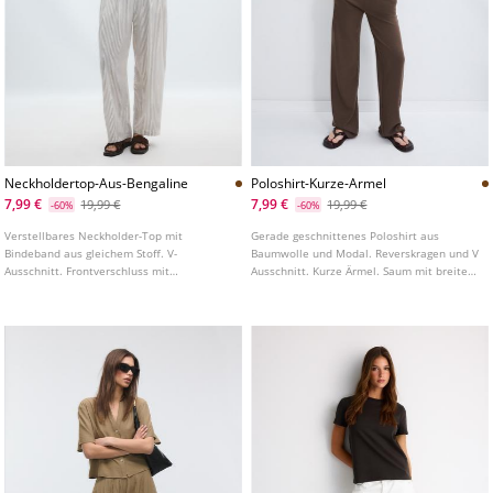
Neckholdertop-Aus-Bengaline
Poloshirt-Kurze-Armel
7,99 €
7,99 €
19,99 €
19,99 €
-60%
-60%
Verstellbares Neckholder-Top mit
Gerade geschnittenes Poloshirt aus
Bindeband aus gleichem Stoff. V-
Baumwolle und Modal. Reverskragen und V
Ausschnitt. Frontverschluss mit
Ausschnitt. Kurze Ärmel. Saum mit breitem
Reißverschluss. In verschiedenen Farben
Bund. In verschiedenen Farben erhältlich.
erhältlich.