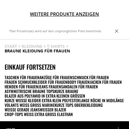
WEITERE PRODUKTE ANZEIGEN
*Der Prozentsatz wird auf den ursprünglichen Preis berechnet.
START
KLEIDUNG
T-SHIRTS
BRAUNE KLEIDUNG FÜR FRAUEN
EINKAUF FORTSETZEN
TASCHEN FÜR FRAUEN
ANZÜGE FÜR FRAUEN
SCHMUCK FÜR FRAUEN
FRAUEN SCHMUCK
KLEIDER FÜR FRAUEN
BODY FRAUEN
JACKEN FÜR FRAUEN
HEMDEN FÜR FRAUEN
JEANS FRAUEN
SANDALEN FÜR FRAUEN
ASYMMETRISCHE BRAUNE TOPS
KURZE BRAUNE
BLAZER AUS POLYAMID IN EXTRA KLEINEN GRÖSSEN
KURZE WEISSE KLEIDER EXTRA KLEIN POLYESTER
LANGE RÖCKE IN MIDILÄNGE
VOLANTS WEISS GROSS MARINE
KURZE TOPS OBERBEKLEIDUNG
WEISSE GERADE JEANS
WEISSER BLAZER
CROP-TOPS WEISS EXTRA GROSS ELASTHAN