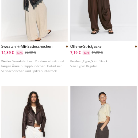
Sweatshirt-Mit-Satinschochen
Offene-Strickjacke
14,39 €
7,19 €
35,99 €
17,99 €
-60%
-60%
Weites Sweatshirt mit Rundausschnitt und
Product_Type_Split:
Strick
langen Ärmeln. Rippbündchen. Detail mit
Size Type:
Regular
Satinschößchen und Spitzenunterrock.