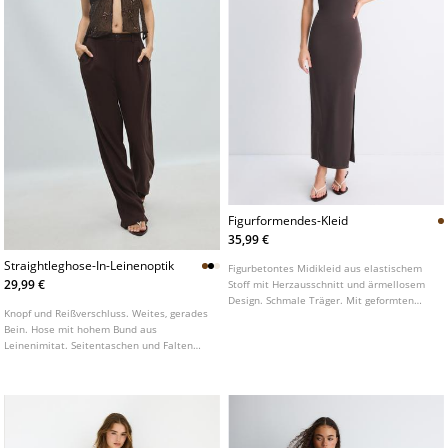
Figurformendes-Kleid
35,99 €
Straightleghose-In-Leinenoptik
Figurbetontes Midikleid aus elastischem
29,99 €
Stoff mit Herzausschnitt und ärmellosem
Design. Schmale Träger. Mit geformten
Knopf und Reißverschluss. Weites, gerades
Cups.
Bein. Hose mit hohem Bund aus
Leinenimitat. Seitentaschen und Falten
vorne. In verschiedenen Farben erhältlich.