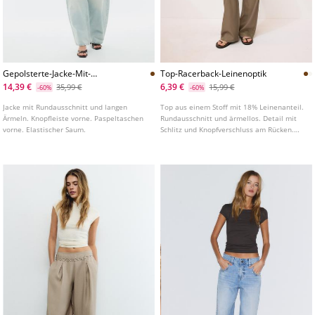
Gepolsterte-Jacke-Mit-
Top-Racerback-Leinenoptik
Rundausschnitt
14,39 €
6,39 €
35,99 €
15,99 €
-60%
-60%
Jacke mit Rundausschnitt und langen
Top aus einem Stoff mit 18% Leinenanteil.
Ärmeln. Knopfleiste vorne. Paspeltaschen
Rundausschnitt und ärmellos. Detail mit
vorne. Elastischer Saum.
Schlitz und Knopfverschluss am Rücken.
Gerader Saum.