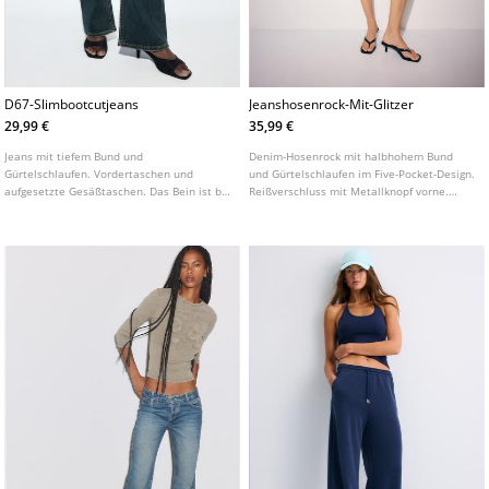
D67-Slimbootcutjeans
Jeanshosenrock-Mit-Glitzer
29,99 €
35,99 €
Jeans mit tiefem Bund und
Denim-Hosenrock mit halbhohem Bund
Gürtelschlaufen. Vordertaschen und
und Gürtelschlaufen im Five-Pocket-Design.
aufgesetzte Gesäßtaschen. Das Bein ist bis
Reißverschluss mit Metallknopf vorne.
zum Knie figurbetont geschnitten und hat
Glitzerdetails.
einen leicht ausgestellten Saum. In
verschiedenen Farben erhältlich.