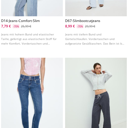
D14-Jeans-Comfort-Slim
D67-Slimbootcutjeans
7,79 €
8,99 €
25,99 €
29,99 €
-70%
-70%
Jeans mit hohem Bund und elastischer
Jeans mit tiefem Bund und
Taille, gefertigt aus elastischem Stoff für
Gürtelschlaufen. Vordertaschen und
mehr Komfort. Vordertaschen und
aufgesetzte Gesäßtaschen. Das Bein ist bis
aufgenähte Gesäßtaschen. Eng
zum Knie figurbetont geschnitten und hat
anliegendes Bein in Knöchellänge. In
einen leicht ausgestellten Saum. In
verschiedenen Farben erhältlich.
verschiedenen Farben erhältlich.