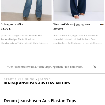
Schlagjeans-Mit-
Weiche-Palazzojogginghose
Uberkreuztem-Bund
35,99 €
29,99 €
Jeans mit ausgestelltem Bein im Five-
Palazzohose im Jogger-Stil aus weichem
Pocket-Design. Tiefer Bund mit
Material. Modell mit halbhohem Bund,
überkreuztem Taillendetail. Volle Länge.
elastischem Taillenband mit verstellbarem
Frontverschluss mit Reißverschluss und
Kordelzug und seitlichen Eingrifftaschen.
Knopf.
In verschiedenen Farben erhältlich.
*Der Prozentsatz wird auf den ursprünglichen Preis berechnet.
START
KLEIDUNG
JEANS
DENIM-JEANSHOSEN AUS ELASTAN TOPS
Denim-Jeanshosen Aus Elastan Tops