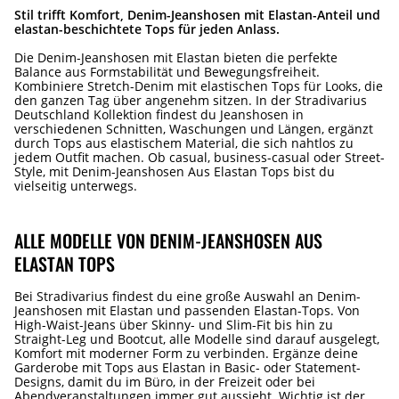
Stil trifft Komfort, Denim-Jeanshosen mit Elastan-Anteil und
elastan-beschichtete Tops für jeden Anlass.
Die Denim-Jeanshosen mit Elastan bieten die perfekte
Balance aus Formstabilität und Bewegungsfreiheit.
Kombiniere Stretch-Denim mit elastischen Tops für Looks, die
den ganzen Tag über angenehm sitzen. In der Stradivarius
Deutschland Kollektion findest du Jeanshosen in
verschiedenen Schnitten, Waschungen und Längen, ergänzt
durch Tops aus elastischem Material, die sich nahtlos zu
jedem Outfit machen. Ob casual, business-casual oder Street-
Style, mit Denim-Jeanshosen Aus Elastan Tops bist du
vielseitig unterwegs.
ALLE MODELLE VON DENIM-JEANSHOSEN AUS
ELASTAN TOPS
Bei Stradivarius findest du eine große Auswahl an Denim-
Jeanshosen mit Elastan und passenden Elastan-Tops. Von
High-Waist-Jeans über Skinny- und Slim-Fit bis hin zu
Straight-Leg und Bootcut, alle Modelle sind darauf ausgelegt,
Komfort mit moderner Form zu verbinden. Ergänze deine
Garderobe mit Tops aus Elastan in Basic- oder Statement-
Designs, damit du im Büro, in der Freizeit oder bei
Abendveranstaltungen immer gut aussieht. Wichtig ist der