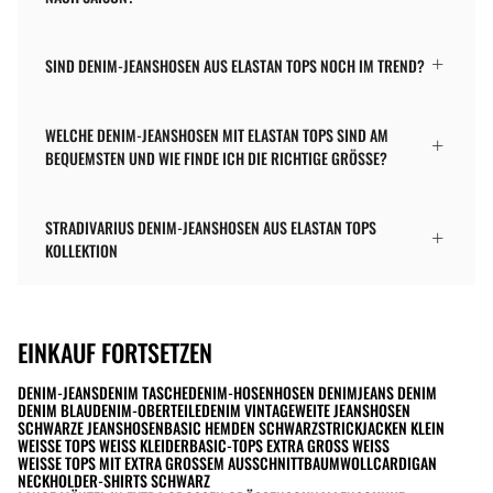
SIND DENIM-JEANSHOSEN AUS ELASTAN TOPS NOCH IM TREND?
WELCHE DENIM-JEANSHOSEN MIT ELASTAN TOPS SIND AM
BEQUEMSTEN UND WIE FINDE ICH DIE RICHTIGE GRÖSSE?
STRADIVARIUS DENIM-JEANSHOSEN AUS ELASTAN TOPS
KOLLEKTION
EINKAUF FORTSETZEN
DENIM-JEANS
DENIM TASCHE
DENIM-HOSEN
HOSEN DENIM
JEANS DENIM
DENIM BLAU
DENIM-OBERTEILE
DENIM VINTAGE
WEITE JEANSHOSEN
SCHWARZE JEANSHOSEN
BASIC HEMDEN SCHWARZ
STRICKJACKEN KLEIN
WEISSE TOPS WEISS KLEIDER
BASIC-TOPS EXTRA GROSS WEISS
WEISSE TOPS MIT EXTRA GROSSEM AUSSCHNITT
BAUMWOLLCARDIGAN
NECKHOLDER-SHIRTS SCHWARZ