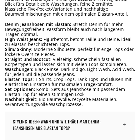
Blick fürs Detail: edle Waschungen, feine Ziernähte,
klassische Five-Pocket-Varianten und nachhaltige
Baumwollmischungen mit einem optimalen Elastan-Anteil.
Denim-Jeanshosen mit Elastan:
Stretch-Denim für mehr
Bewegungsfreiheit, Passform bleibt auch nach längerem
Tragen optimal.
High-Waist Jeans:
Figurbetont, betont Taille und Beine, ideal
zu elastan-beschichteten Tops.
Slim/ Skinny:
Moderne Silhouette, perfekt für enge Tops oder
lockere Oversize-Pieces.
Straight und Bootcut:
Vielseitig, schmeicheln fast allen
Körpertypen und lassen sich mit vielen Tops kombinieren.
Waschungen:
Black Rinse, Dark Indigo, Light Wash, Acid Wash,
für jeden Stil die passende Jeans.
Elastan-Tops:
T-Shirts, Crop Tops, Tank Tops und Blusen mit
elastischen Einsätzen für maximalen Tragekomfort.
Set-Optionen:
Kombi-Sets aus Jeanshose mit passendem
Elastan-Top für einen stimmigen Look.
Nachhaltigkeit:
Bio-Baumwolle, recycelte Materialien,
verantwortungsvolle Waschprozesse.
STYLING-IDEEN: WANN UND WIE TRÄGT MAN DENIM-
JEANSHOSEN AUS ELASTAN TOPS?