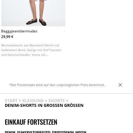
Baggyjeansbermudas
29,99 €
Bermudashorts aus Baumwoll-Denim mit
halbhohem Bund. Design mit fünf Taschen
und Gürtelschlaufen. Vorne mit
Reißverschluss und Knopf zu schließen. In
verschiedenen Farben erhältlich.
*Der Prozentsatz wird auf den ursprünglichen Preis berechnet.
START
KLEIDUNG
SHORTS
DENIM-SHORTS IN GROSSEN GRÖSSEN
EINKAUF FORTSETZEN
DENIM-JEANS
KULTURBEUTEL GROSS
DENIM-HOSEN