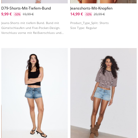
D79-Shorts-Mit-Tiefem-Bund
Jeansshorts-Mit-Knopfen
9,99 €
14,99 €
19,99 €
29,99 €
-50%
-50%
Jeans-Shorts mit tiefem Bund. Bund mit
Product_Type_Split:
Shorts
Gürtelschlaufen und Five-Pocket-Design.
Size Type:
Regular
Verschluss vorne mit Reißverschluss und
Metallknopf. In verschiedenen Farben
erhältlich.