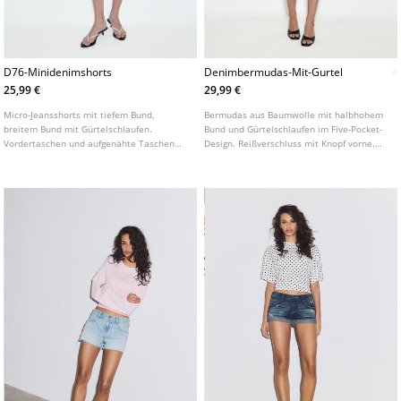
D76-Minidenimshorts
Denimbermudas-Mit-Gurtel
25,99 €
29,99 €
Micro-Jeansshorts mit tiefem Bund,
Bermudas aus Baumwolle mit halbhohem
breitem Bund mit Gürtelschlaufen.
Bund und Gürtelschlaufen im Five-Pocket-
Vordertaschen und aufgenähte Taschen
Design. Reißverschluss mit Knopf vorne.
mit Patte und Knopf hinten.
Mit abnehmbarem Gürtel.
Frontverschluss mit Reißverschluss und
doppelten Metallknöpfen. In
verschiedenen Farben erhältlich.