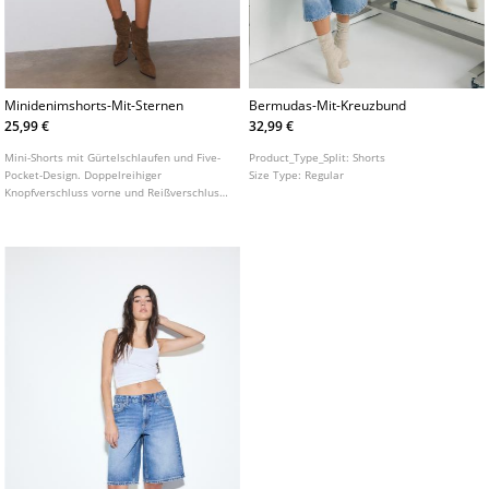
Minidenimshorts-Mit-Sternen
Bermudas-Mit-Kreuzbund
25,99 €
32,99 €
Mini-Shorts mit Gürtelschlaufen und Five-
Product_Type_Split:
Shorts
Pocket-Design. Doppelreihiger
Size Type:
Regular
Knopfverschluss vorne und Reißverschluss
aus Metall. Sterndetails an den
Gesäßtaschen.