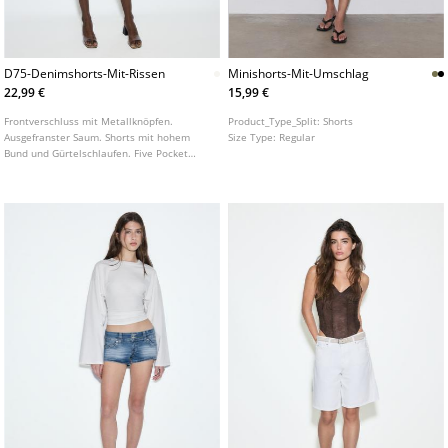
D75-Denimshorts-Mit-Rissen
Minishorts-Mit-Umschlag
22,99 €
15,99 €
Frontverschluss mit Metallknöpfen.
Product_Type_Split:
Shorts
Ausgefranster Saum. Shorts mit hohem
Size Type:
Regular
Bund und Gürtelschlaufen. Five Pocket
Design. Risse auf der Vorderseite. In
verschiedenen Farben erhältlich.