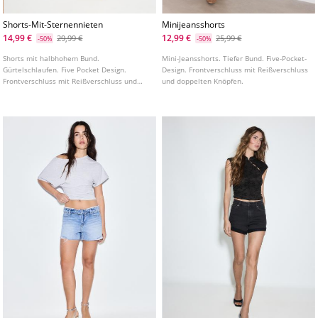
Shorts-Mit-Sternennieten
Minijeansshorts
14,99 €
12,99 €
29,99 €
25,99 €
-50%
-50%
Shorts mit halbhohem Bund.
Mini-Jeansshorts. Tiefer Bund. Five-Pocket-
Gürtelschlaufen. Five Pocket Design.
Design. Frontverschluss mit Reißverschluss
Frontverschluss mit Reißverschluss und
und doppelten Knöpfen.
Knopf. Mit Nieten und Sternapplikationen.