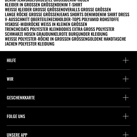
KLEIDER IN GROSSEN GRÖSSEN
DENIM T-SHIRT
WEISSE KLEIDER GROSSE GRÖSSEN
OVERALLS GROSSE GRÖSSEN
LANGE RÖCKE GROSSE GRÖSSEN
JEANS SHORTS DENIM
DENIM SHIRT DRESS
V-AUSSCHNITT OBERTEILE
NECKHOLDER-TOPS POLYAMID ROHSTOFFE
VISKOSE-MIDIRÖCKE WEISS IN KLEINEN GRÖSSEN
TRENCHCOATS POLYESTER KLEIN
BODIES EXTRA GROSS POLYESTER
SCHWARZE HOSEN GRAU
DUNKELROTE BURGUNDER KLEIDUNG
WEISSE POLYESTER-RÖCKE IN GROSSEN GRÖSSEN
GOLDENE HANDTASCHE
JACKEN POLYESTER KLEIDUNG
HILFE
Hilfe und Kontakt
WIR
Wo befindet sich deine Bestellung gerade?
Suchen Sie ein Geschäft
Rückgabe als Gast
GESCHENKKARTE
Unternehmen
Packstation-Finder
Saldoabfrage
Arbeite mit Stradivarius
Stradivarius ID
FOLGE UNS
Kauf einer Geschenkkarte
Company Profile
Präferenz-Cookies
UNSERE APP