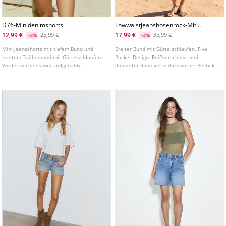
D76-Minidenimshorts
Lowwaistjeanshosenrock-Mit-
Details
12,99 €
17,99 €
25,99 €
35,99 €
-50%
-50%
Mini-Jeansshorts mit tiefem Bund und
Breiter Bund mit Gürtelschlaufen. Five
breitem Taillenband mit Gürtelschlaufen.
Pocket Design. Reißverschluss und
Vordertaschen sowie aufgenähte
doppelter Knopfverschluss vorne. Bestickte
Gesäßtaschen mit Patte und Knopf.
Gesäßtaschen. Mini Hosenrock mit tiefem
Frontverschluss mit Reißverschluss und
Bund. Aus 100% Baumwolle.
Metallknöpfen.