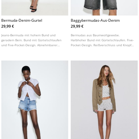
Bermuda-Denim-Gurtel
Baggybermudas-Aus-Denim
29,99 €
29,99 €
Jeans-Bermuda mit hohem Bund und
Bermudas aus Baumwollgewebe.
geradem Bein. Bund mit Gürtelschlaufen
Halbhoher Bund mit Gürtelschlaufen. Five-
und Five-Pocket-Design. Abnehmbarer
Pocket-Design. Reißverschluss und Knopf
kontrastfarbener Gürtel. In verschiedenen
vorne.
Farben erhältlich.