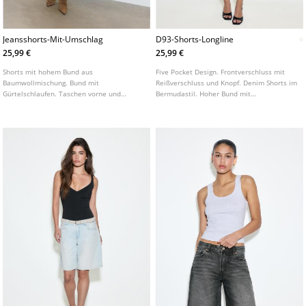
Jeansshorts-Mit-Umschlag
D93-Shorts-Longline
25,99 €
25,99 €
Shorts mit hohem Bund aus
Five Pocket Design. Frontverschluss mit
Baumwollmischung. Bund mit
Reißverschluss und Knopf. Denim Shorts im
Gürtelschlaufen. Taschen vorne und
Bermudastil. Hoher Bund mit
aufgenähte Taschen hinten.
Gürtelschlaufen. Mit Rissen und
Reißverschluss vorne mit doppeltem
ausgefranstem Saum. In verschiedenen
Metallknopf. Saum mit Umschlag. In
Farben erhältlich.
verschiedenen Farben erhältlich.