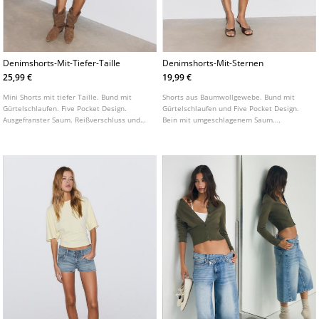
Denimshorts-Mit-Tiefer-Taille
Denimshorts-Mit-Sternen
25,99 €
19,99 €
Mini Shorts mit tiefer Taille. Bund mit
Shorts aus Baumwollgewebe. Bund mit
Gürtelschlaufen. Five Pocket Design.
Gürtelschlaufen und Five Pocket Design.
Ausgefranster Saum. Reißverschluss und
Bein mit umgeschlagenem Saum.
Knopf.
Destroyed Details vorne und Sternenmotiv.
Frontverschluss mit Reißverschluss und
Metallknopf.