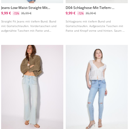
Jeans-Low-Waist-Straight-Mit-
D04-Schlaghose-Mit-Tiefem-
Taschen-Und-Nieten
Bund
9,99 €
9,99 €
35,99 €
35,99 €
-72%
-72%
Straight Fit Jeans mit tiefem Bund. Bund
Schlagjeans mit tiefem Bund und
mit Gürtelschlaufen. Vordertaschen und
Gürtelschlaufen. Aufgesetzte Taschen mit
aufgenähte Taschen mit Patte und
Patte und Knopf vorne und hinten. Saum in
Metallknopfverschluss hinten.
A Linie. Frontverschluss mit Reißverschluss
Reißverschluss mit Metallknopf vorne.
und Metallknopf. In verschiedenen Farben
erhältlich.