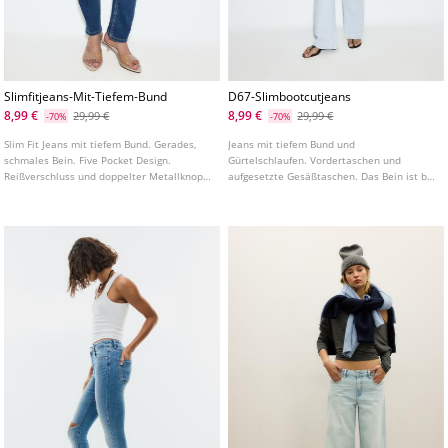
Slimfitjeans-Mit-Tiefem-Bund
D67-Slimbootcutjeans
8,99 €
8,99 €
29,99 €
29,99 €
-70%
-70%
Slim Fit Jeans mit tiefem Bund. Gerades,
Jeans mit tiefem Bund und
schmales Bein. Five Pocket Design.
Gürtelschlaufen. Vordertaschen und
Reißverschluss und doppelter Metallknopf
aufgesetzte Gesäßtaschen. Das Bein ist bis
vorne. In verschiedenen Farben erhältlich.
zum Knie figurbetont geschnitten und hat
einen leicht ausgestellten Saum. In
verschiedenen Farben erhältlich.