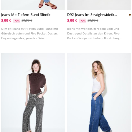
Jeans-Mit-Tiefem-Bund-Slimfit
D92-Jeans-Im-Straightwidefit-
Mit-Destroyeddetails-
8,99 €
8,99 €
29,99 €
29,99 €
-70%
-70%
L04891951
Slim Fit Jeans mit tiefem Bund. Bund mit
Jeans mit weitem, geradem Bein und
Gürtelschlaufen und Five Pocket Design.
Destroyed-Details an den Knien. Five-
Eng anliegendes, gerades Bein.
Pocket-Design mit hohem Bund. Lang
Reißverschluss und Knopf vorne. In
geschnitten. Vorderer Verschluss mit
verschiedenen Farben erhältlich.
Reißverschluss und Knopf.