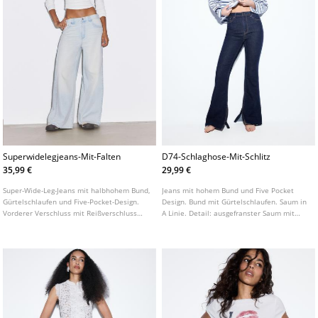
Superwidelegjeans-Mit-Falten
D74-Schlaghose-Mit-Schlitz
35,99 €
29,99 €
Super-Wide-Leg-Jeans mit halbhohem Bund,
Jeans mit hohem Bund und Five Pocket
Gürtelschlaufen und Five-Pocket-Design.
Design. Bund mit Gürtelschlaufen. Saum in
Vorderer Verschluss mit Reißverschluss
A Linie. Detail: ausgefranster Saum mit
und Knopf. Mit Falten-Details.
seitlichem Innenschlitz. Frontverschluss
mit Reißverschluss und Metallknopf. In
verschiedenen Farben erhältlich.