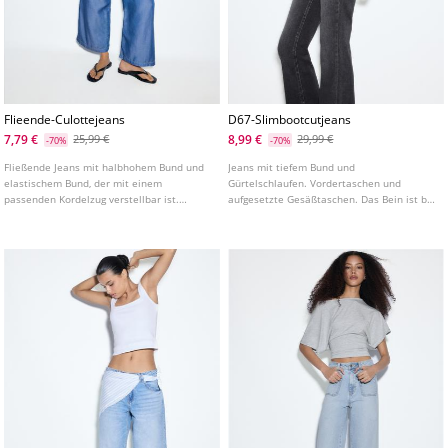
Flieende-Culottejeans
D67-Slimbootcutjeans
7,79 €
8,99 €
25,99 €
29,99 €
-70%
-70%
Fließende Jeans mit halbhohem Bund und
Jeans mit tiefem Bund und
elastischem Bund, der mit einem
Gürtelschlaufen. Vordertaschen und
passenden Kordelzug verstellbar ist.
aufgesetzte Gesäßtaschen. Das Bein ist bis
Weites und gerades Bein.
zum Knie figurbetont geschnitten und hat
einen leicht ausgestellten Saum. In
verschiedenen Farben erhältlich.