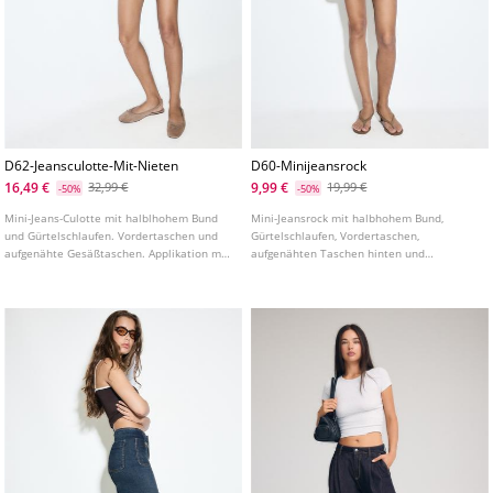
D62-Jeansculotte-Mit-Nieten
D60-Minijeansrock
16,49 €
9,99 €
32,99 €
19,99 €
-50%
-50%
Mini-Jeans-Culotte mit halblhohem Bund
Mini-Jeansrock mit halbhohem Bund,
und Gürtelschlaufen. Vordertaschen und
Gürtelschlaufen, Vordertaschen,
aufgenähte Gesäßtaschen. Applikation mit
aufgenähten Taschen hinten und
Metallnieten. Reißverschluss und
Reißverschluss mit Metallknopf vorne. In
Metallknopf vorne.
verschiedenen Farben erhältlich.