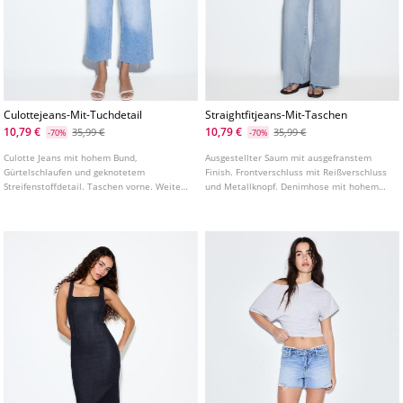
Culottejeans-Mit-Tuchdetail
Straightfitjeans-Mit-Taschen
10,79 €
10,79 €
35,99 €
35,99 €
-70%
-70%
Culotte Jeans mit hohem Bund,
Ausgestellter Saum mit ausgefranstem
Gürtelschlaufen und geknotetem
Finish. Frontverschluss mit Reißverschluss
Streifenstoffdetail. Taschen vorne. Weites
und Metallknopf. Denimhose mit hohem
Bein mit ausgefranstem Saum.
Bund und aufgenähten Taschen vorne und
Reißverschluss mit Metallknopf vorne. Aus
hinten. Bund mit Gürtelschlaufen. In
Baumwolle gefertigt.
verschiedenen Farben erhältlich.