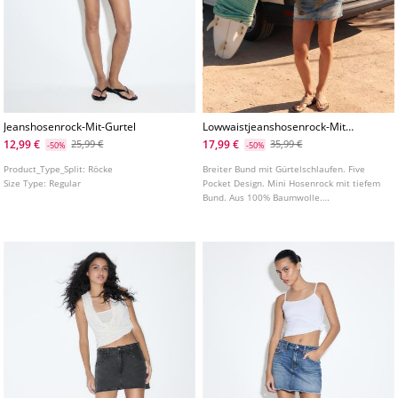
Jeanshosenrock-Mit-Gurtel
Lowwaistjeanshosenrock-Mit-
Details
12,99 €
17,99 €
25,99 €
35,99 €
-50%
-50%
Product_Type_Split:
Röcke
Breiter Bund mit Gürtelschlaufen. Five
Size Type:
Regular
Pocket Design. Mini Hosenrock mit tiefem
Bund. Aus 100% Baumwolle.
Reißverschluss und doppelter
Knopfverschluss vorne. Bestickte
Gesäßtaschen.