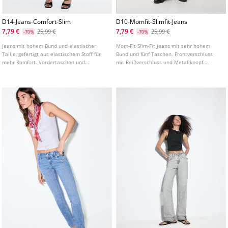
D14-Jeans-Comfort-Slim
D10-Momfit-Slimfit-Jeans
7,79 €
7,79 €
25,99 €
25,99 €
-70%
-70%
Jeans mit hohem Bund und elastischer
Mom-Fit Slim-Fit Jeans mit sehr hohem
Taille, gefertigt aus elastischem Stoff für
Bund und fünf Taschen. Frontverschluss
mehr Komfort. Vordertaschen und
mit Reißverschluss und Metallknopf.
aufgenähte Gesäßtaschen. Eng
Bundhöhe: Super hoher Bund, über dem
anliegendes Bein in Knöchellänge. In
Bauchnabel Material: Comfort Passform:
verschiedenen Farben erhältlich.
An Hüfte und Oberschenkeln anliegend, am
Knöchel locker