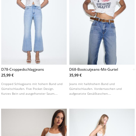
D78-Croppedschlagjeans
D68-Bootcutjeans-Mit-Gurtel
25,99 €
35,99 €
Cropped Schlagjeans mit hohem Bund und
Jeans mit halbhohem Bund und
Gürtelschlaufen. Five Pocket Design.
Gürtelschlaufen. Vordertaschen und
Kurzes Bein und ausgefranster Saum.
aufgesetzte Gesäßtaschen.
Frontverschluss mit Reißverschluss und
Herausnehmbarer, farblich passender
Metallknopf. In verschiedenen Farben
Gürtel mit Metallschnalle. Figurbetontes
erhältlich.
Bein bis zum Knie und leicht ausgestellter
Saum.