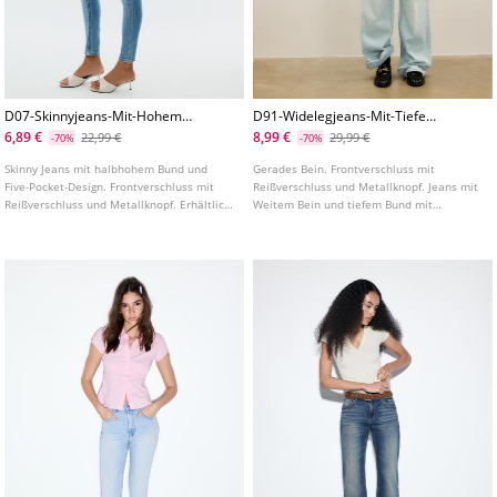
D07-Skinnyjeans-Mit-Hohem-
D91-Widelegjeans-Mit-Tiefem-
Bund
Bund
6,89 €
8,99 €
22,99 €
29,99 €
-70%
-70%
Skinny Jeans mit halbhohem Bund und
Gerades Bein. Frontverschluss mit
Five-Pocket-Design. Frontverschluss mit
Reißverschluss und Metallknopf. Jeans mit
Reißverschluss und Metallknopf. Erhältlich
Weitem Bein und tiefem Bund mit
in verschiedenen Farben.
Gürtelschlaufen. Vordertaschen und
aufgenähte Taschen hinten. In
verschiedenen Farben erhältlich.