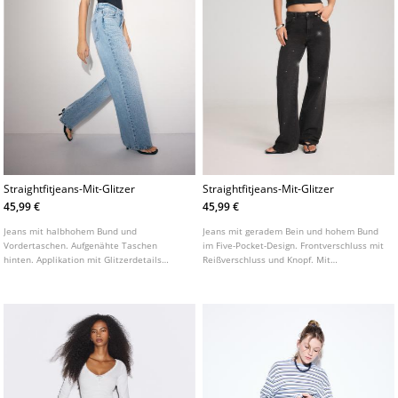
Straightfitjeans-Mit-Glitzer
Straightfitjeans-Mit-Glitzer
45,99 €
45,99 €
Jeans mit halbhohem Bund und
Jeans mit geradem Bein und hohem Bund
Vordertaschen. Aufgenähte Taschen
im Five-Pocket-Design. Frontverschluss mit
hinten. Applikation mit Glitzerdetails
Reißverschluss und Knopf. Mit
vorne. Gerades Bein. Frontverschluss mit
Glitzerdetails.
Reißverschluss und Metallknopf.