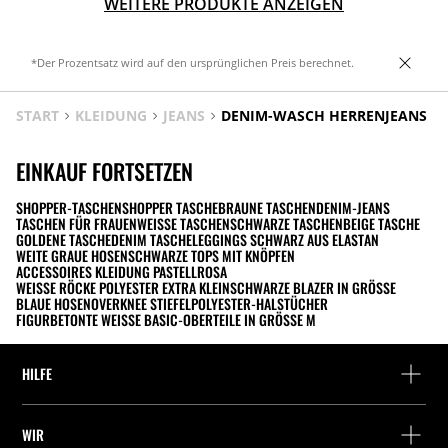
WEITERE PRODUKTE ANZEIGEN
*Der Prozentsatz wird auf den ursprünglichen Preis berechnet.
START
KLEIDUNG
JEANS
DENIM-WASCH HERRENJEANS
EINKAUF FORTSETZEN
SHOPPER-TASCHEN
SHOPPER TASCHE
BRAUNE TASCHEN
DENIM-JEANS
TASCHEN FÜR FRAUEN
WEISSE TASCHEN
SCHWARZE TASCHEN
BEIGE TASCHE
GOLDENE TASCHE
DENIM TASCHE
LEGGINGS SCHWARZ AUS ELASTAN
WEITE GRAUE HOSEN
SCHWARZE TOPS MIT KNÖPFEN
ACCESSOIRES KLEIDUNG PASTELLROSA
WEISSE RÖCKE POLYESTER EXTRA KLEIN
SCHWARZE BLAZER IN GRÖSSE
BLAUE HOSEN
OVERKNEE STIEFEL
POLYESTER-HALSTÜCHER
FIGURBETONTE WEISSE BASIC-OBERTEILE IN GRÖSSE M
HILFE
Hilfe und Kontakt
WIR
Wo befindet sich deine Bestellung gerade?