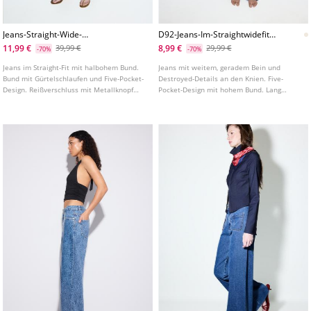
Jeans-Straight-Wide-
D92-Jeans-Im-Straightwidefit-
Leopardenprint
Mit-Destroyeddetails-
11,99 €
8,99 €
39,99 €
29,99 €
-70%
-70%
L04891951
Jeans im Straight-Fit mit halbohem Bund.
Jeans mit weitem, geradem Bein und
Bund mit Gürtelschlaufen und Five-Pocket-
Destroyed-Details an den Knien. Five-
Design. Reißverschluss mit Metallknopf
Pocket-Design mit hohem Bund. Lang
vorne. Mit Leopardenprint.
geschnitten. Vorderer Verschluss mit
Reißverschluss und Knopf.