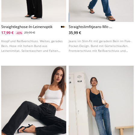
Straightleghose-In-Leinenoptik
Straightslimfitjeans-Mit-
Knopfleiste
17,99 €
35,99 €
29,99 €
-40%
Knopf und Reißverschluss. Weites, gerades
Jeans im Slim-Fit mit geradem Bein im Five-
Bein. Hose mit hohem Bund aus
Pocket-Design. Bund mit Gürtelschlaufen.
Leinenimitat. Seitentaschen und Falten
Frontverschluss mit Reißverschluss und
vorne. In verschiedenen Farben erhältlich.
Knöpfen. In verschiedenen Farben
erhältlich.