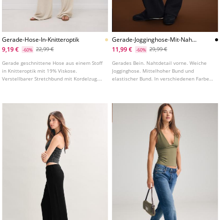
Gerade-Hose-In-Knitteroptik
Gerade-Jogginghose-Mit-Naht-
Und-Weicher-Haptik
9,19 €
11,99 €
22,99 €
29,99 €
-60%
-60%
Gerade geschnittene Hose aus einem Stoff
Gerades Bein. Nahtdetail vorne. Weiche
in Knitteroptik mit 19% Viskose.
Jogginghose. Mittelhoher Bund und
Verstellbarer Stretchbund mit Kordelzug.
elastischer Bund. In verschiedenen Farben
Gerades, weites Bein. In verschiedenen
erhältlich.
Farben erhältlich.