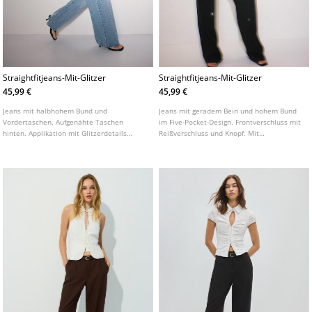
Straightfitjeans-Mit-Glitzer
Straightfitjeans-Mit-Glitzer
45,99 €
45,99 €
Jeans mit halbhohem Bund und
Jeans mit geradem Bein und hohem Bund
Vordertaschen. Aufgenähte Taschen
im Five-Pocket-Design. Frontverschluss mit
hinten. Applikation mit Glitzerdetails
Reißverschluss und Knopf. Mit
vorne. Gerades Bein. Frontverschluss mit
Glitzerdetails.
Reißverschluss und Metallknopf.