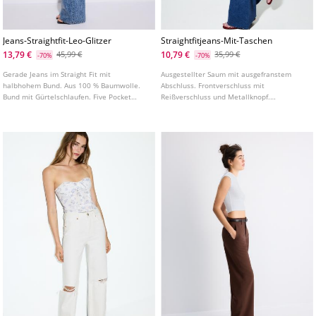
Jeans-Straightfit-Leo-Glitzer
Straightfitjeans-Mit-Taschen
13,79 €
10,79 €
45,99 €
35,99 €
-70%
-70%
Gerade Jeans im Straight Fit mit
Ausgestellter Saum mit ausgefranstem
halbhohem Bund. Aus 100 % Baumwolle.
Abschluss. Frontverschluss mit
Bund mit Gürtelschlaufen. Five Pocket
Reißverschluss und Metallknopf.
Design. Reißverschluss und Knopf vorne.
Denimhose mit hohem Bund und
aufgenähten Taschen vorne und hinten.
Bund mit Gürtelschlaufen. In
verschiedenen Farben erhältlich.