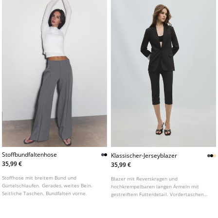
Stoffbundfaltenhose
Klassischer-Jerseyblazer
35,99 €
35,99 €
Stoffhose mit breitem Bund und
Blazer mit Reverskragen und
Gürtelschlaufen. Gerades, weites Bein.
hochkrempelbaren langen Ärmeln mit
Seitliche Taschen. Bundfalten vorne.
gestreiftem Futterdetail. Vordertaschen
mit Patte. Knopfverschluss vorne.