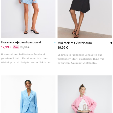
Hosenrock-Japandi-Jacquard
Midirock-Mit-Zipfelsaum
12,99 €
25,99 €
19,99 €
-50%
Hosenrock mit halbhohem Bund und
Midirock in fließender Silhouette aus
geradem Schnitt. Detail einer falschen
fließendem Stoff. Elastischer Bund mit
Wickeloptik mit Knöpfen vorne. Seitlicher
Raffungen. Saum mit Zipfeloptik.
Verschluss mit nahtverdecktem
Reißverschluss.