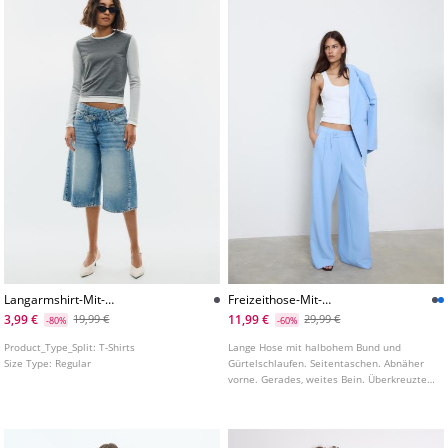
Langarmshirt-Mit-
Freizeithose-Mit-
Dreifacheffekt
Uberkreuzter-Bundfaltenhose-
3,99 €
11,99 €
19,99 €
29,99 €
-80%
-60%
Mit-Streifen-L04541583
Product_Type_Split:
T-Shirts
Lange Hose mit halbohem Bund und
Size Type:
Regular
Gürtelschlaufen. Seitentaschen. Abnäher
vorne. Gerades, weites Bein. Überkreuzter
Frontverschluss mit Reißverschluss,
Innenknopf und Knopf vorne.