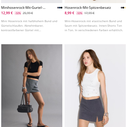
Minihosenrock-Mit-Gurtel-
Hosenrock-Mit-Spitzenbesatz
L01294686
12,99 €
8,99 €
25,99 €
17,99 €
-50%
-50%
Mini Hosenrock mit halbhohem Bund und
Mini-Hosenrock mit elastischem Bund und
Gürtelschlaufen. Abnehmbarer,
Saum mit Spitzenbesatz. Innen-Shorts Ton
kontrastfarbener Gürtel mit
in Ton. In verschiedenen Farben erhältlich.
Metallschnalle. Seitlicher Verschluss mit
verdecktem Reißverschluss in der Naht.
Innenfutter in Form von Shorts. In
verschiedenen Farben erhältlich.