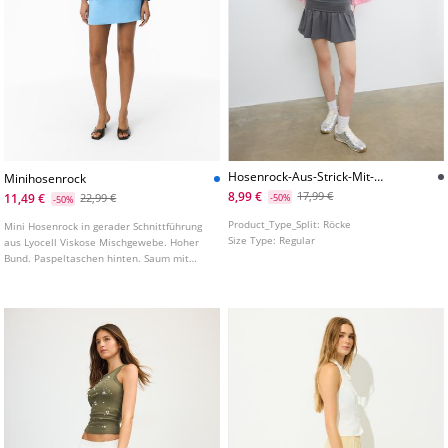
Hosenrock-Aus-Strick-Mit-
Minihosenrock
Breitem-Bund
8,99 €
17,99 €
11,49 €
22,99 €
-50%
-50%
Product_Type_Split:
Röcke
Mini Hosenrock in gerader Schnittführung
Size Type:
Regular
aus Lyocell Viskose Mischgewebe. Hoher
Bund. Paspeltaschen hinten. Saum mit
seitlichen Schlitzen. Seitlicher Verschluss
mit nahtverdecktem Reißverschluss.