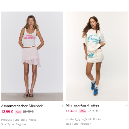
vorne.
In verschiedenen Farben erhältlich.
Minirock-Aus-Frottee
Asymmetrischer-Minirock-
Aus-Spitze
11,49 €
22,99 €
12,99 €
25,99 €
-50%
-50%
Product_Type_Split:
Röcke
Product_Type_Split:
Röcke
Size Type:
Regular
Size Type:
Regular