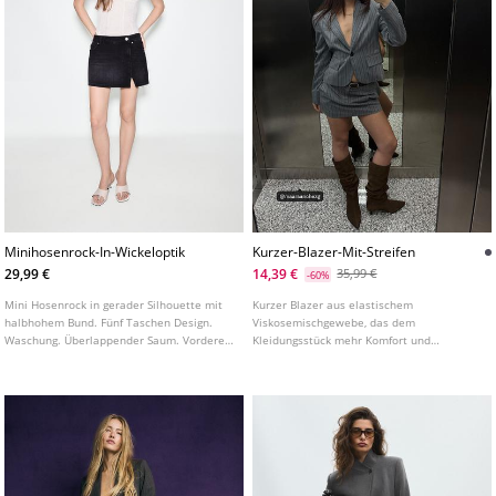
Minihosenrock-In-Wickeloptik
Kurzer-Blazer-Mit-Streifen
29,99 €
14,39 €
35,99 €
-60%
Mini Hosenrock in gerader Silhouette mit
Kurzer Blazer aus elastischem
halbhohem Bund. Fünf Taschen Design.
Viskosemischgewebe, das dem
Waschung. Überlappender Saum. Vorderer
Kleidungsstück mehr Komfort und
Verschluss mit Reißverschluss und Knopf.
Bewegungsfreiheit verleiht. Reverskragen
und lange Ärmel mit ausgestelltem
Abschluss. Paspeltaschen mit Patte vorne.
Knopfverschluss vorne.