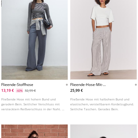
Flieende-Stoffhose
Flieende-Hose-Mit-
Leinenstreifen
13,19 €
25,99 €
32,99 €
-60%
Fließende Hose mit hohem Bund und
Fließende Hose mit halbohem Bund und
geradem Bein. Seitlicher Verschluss mit
elastischem, verstellbarem Kordelzugbund.
verstecktem Reißverschluss in der Naht. In
Seitliche Taschen. Gerades Bein.
verschiedenen Farben erhältlich.