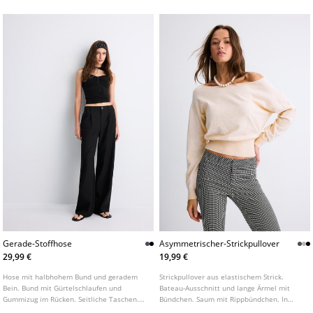
Bein. Frontverschluss mit Reißverschluss
Knopf. Mit markanten Bügelfalten und
und Knopf.
Gürtelschlaufen.
Gerade-Stoffhose
Asymmetrischer-Strickpullover
29,99 €
19,99 €
Hose mit halbhohem Bund und geradem
Strickpullover aus elastischem Strick.
Bein. Bund mit Gürtelschlaufen und
Bateau-Ausschnitt und lange Ärmel mit
Gummizug im Rücken. Seitliche Taschen.
Bündchen. Saum mit Rippbündchen. In
Abnäher vorne. Frontverschluss mit
verschiedenen Farben erhältlich.