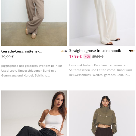
Straightleghose-In-Leinenoptik
Gerade-Geschnittene-
Jogginghose-Im-Usedlook
17,99 €
29,99 €
29,99 €
-40%
Hose mit hohem Bund aus Leinenimitat.
Jogginghose mit geradem, weitem Bein im
Seitentaschen und Falten vorne. Knopf und
Used-Look. Umgeschlagener Bund mit
Reißverschluss. Weites, gerades Bein. In
Gummizug und Kordel. Seitliche
verschiedenen Farben erhältlich.
Eingrifftaschen.