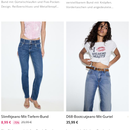
Bund mit Gürtelschlaufen und Five-Pocket-
verstellbarem Bund mit Knöpfen.
Design. Reißverschluss und Metallknopf
Vordertaschen und angedeutete
vorne. Mit Leopardenprint.
Paspeltaschen hinten. Abnäherdetail
vorne. Frontverschluss mit Reißverschluss,
Innenknopf und Metallhaken.
Slimfitjeans-Mit-Tiefem-Bund
D68-Bootcutjeans-Mit-Gurtel
8,99 €
35,99 €
29,99 €
-70%