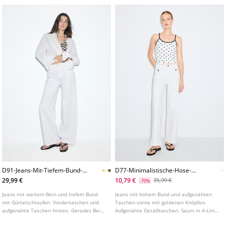
verschiedenen Farben erhältlich.
D91-Jeans-Mit-Tiefem-Bund-
D77-Minimalistische-Hose-
Und-Weitem-Bein-Aus-Serge
Mit-Taschen-L01477778
29,99 €
10,79 €
35,99 €
-70%
Jeans mit weitem Bein und tiefem Bund
Jeans mit hohem Bund und aufgenähten
mit Gürtelschlaufen. Vordertaschen und
Taschen vorne mit goldenen Knöpfen.
aufgenähte Taschen hinten. Gerades Bein.
Aufgenähte Gesäßtaschen. Saum in A-Linie.
Frontverschluss mit Reißverschluss und
Frontverschluss mit Reißverschluss und