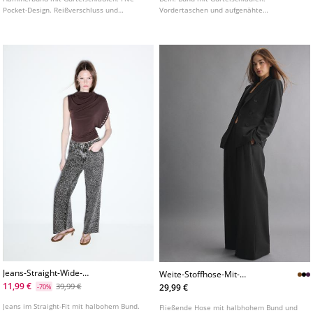
Pocket-Design. Reißverschluss und
Vordertaschen und aufgenähte
doppelter Knopf vorne.
Gesäßtaschen. Reißverschluss und Knopf
vorne.
Jeans-Straight-Wide-
Weite-Stoffhose-Mit-
Leopardenprint
Verstellbaren-Knopfen
11,99 €
39,99 €
29,99 €
-70%
Jeans im Straight-Fit mit halbohem Bund.
Fließende Hose mit halbhohem Bund und