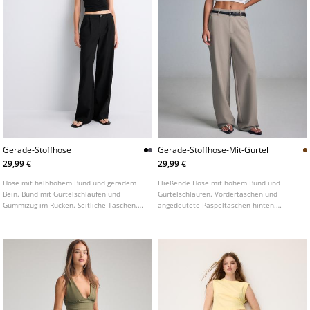
Gerade-Stoffhose
Gerade-Stoffhose-Mit-Gurtel
29,99 €
29,99 €
Hose mit halbhohem Bund und geradem
Fließende Hose mit hohem Bund und
Bein. Bund mit Gürtelschlaufen und
Gürtelschlaufen. Vordertaschen und
Gummizug im Rücken. Seitliche Taschen.
angedeutete Paspeltaschen hinten.
Abnäher vorne. Frontverschluss mit
Gerades Bein. Abnehmbarer Gürtel mit
Reißverschluss und Knopf. In
Metallschnalle.
verschiedenen Farben erhältlich.