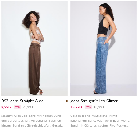
D92-Jeans-Straight-Wide
Jeans-Straightfit-Leo-Glitzer
8,99 €
13,79 €
29,99 €
45,99 €
-70%
-70%
Straight Wide Leg Jeans mit hohem Bund
Gerade Jeans im Straight Fit mit
und Vordertaschen. Aufgenähte Taschen
halbhohem Bund. Aus 100 % Baumwolle.
hinten. Bund mit Gürtelschlaufen. Gerades,
Bund mit Gürtelschlaufen. Five Pocket
weites Bein. Frontverschluss mit
Design. Reißverschluss und Knopf vorne.
Reißverschluss und Metallknopf. In