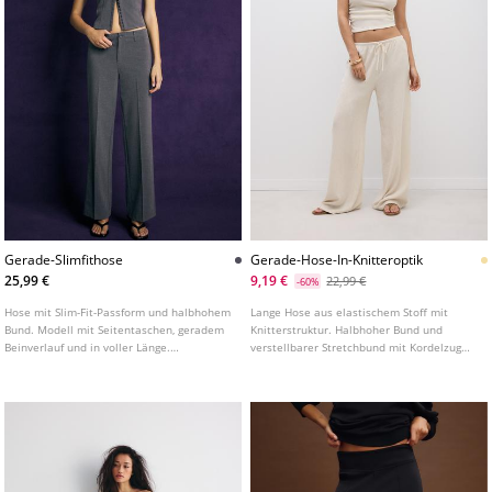
Gerade-Slimfithose
Gerade-Hose-In-Knitteroptik
25,99 €
9,19 €
22,99 €
-60%
Hose mit Slim-Fit-Passform und halbhohem
Lange Hose aus elastischem Stoff mit
Bund. Modell mit Seitentaschen, geradem
Knitterstruktur. Halbhoher Bund und
Beinverlauf und in voller Länge.
verstellbarer Stretchbund mit Kordelzug
Frontverschluss mit Reißverschluss und
und Schleife. Gerades Bein mit fließendem
Knopf. Mit markanten Bügelfalten und
Fall. In verschiedenen Farben erhältlich.
Gürtelschlaufen.