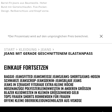
Barrel-Fit-Jeans aus Baumwolle. Hoher
Bund mit Gürtelschlaufen. Five-Pocket-
Design. Reißverschluss und Knopf vorne.
*Der Prozentsatz wird auf den ursprünglichen Preis berechnet.
START
KLEIDUNG
JEANS
JEANS MIT GERADE GESCHNITTENEM ELASTANPASS
EINKAUF FORTSETZEN
BAGGIE-JEANS
FITTED JEANS
WEISSE JEANS
JEANS-SHORTS
JEANS-HOSEN
SCHWARZE JEANS
CROP-JEANS
DENIM-JEANS
BLAUE JEANS
JEANS IN STRAIGHT FIT
GRAUE EXTRA KLEINE RÖCKE
HOSENANZÜGE POLYESTER
LEINENWESTEN IN ANDEREN GRÖSSEN
BLAZER KLEID
WESTEN IN KLEINEN GRÖSSEN
HEMD GELB
TOPS FRAUEN SHORTS ROH
HEMDEN FÜR FRAUEN
OFFENE KLEINE OBERBEKLEIDUNGEN
BLAZER AUS VISKOSE