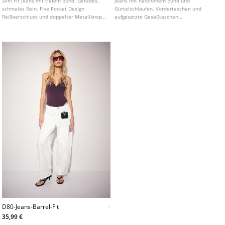
Slim Fit Jeans mit tiefem Bund. Gerades,
Jeans mit halbhohem Bund und
schmales Bein. Five Pocket Design.
Gürtelschlaufen. Vordertaschen und
Reißverschluss und doppelter Metallknopf
aufgesetzte Gesäßtaschen.
vorne. In verschiedenen Farben erhältlich.
Herausnehmbarer, farblich passender
Gürtel mit Metallschnalle. Figurbetontes
Bein bis zum Knie und leicht ausgestellter
Saum.
D80-Jeans-Barrel-Fit
35,99 €