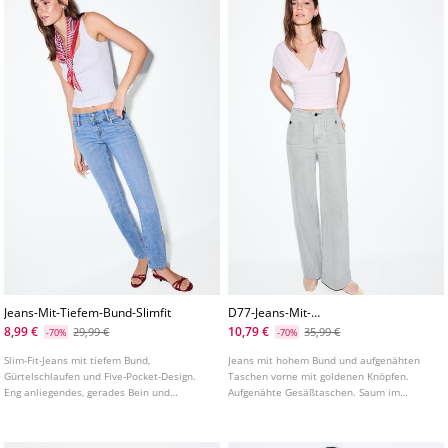
Jeans-Mit-Tiefem-Bund-Slimfit
D77-Jeans-Mit-
Minimalistischen-Taschen
8,99 €
10,79 €
29,99 €
35,99 €
-70%
-70%
Slim-Fit-Jeans mit tiefem Bund,
Jeans mit hohem Bund und aufgenähten
Gürtelschlaufen und Five-Pocket-Design.
Taschen vorne mit goldenen Knöpfen.
Eng anliegendes, gerades Bein und
Aufgenähte Gesäßtaschen. Saum im
Reißverschluss mit Knopf vorne. In
ausgestellten Stil. Frontverschluss mit
verschiedenen Farben erhältlich.
Reißverschluss und Knopf. In
verschiedenen Farben erhältlich.