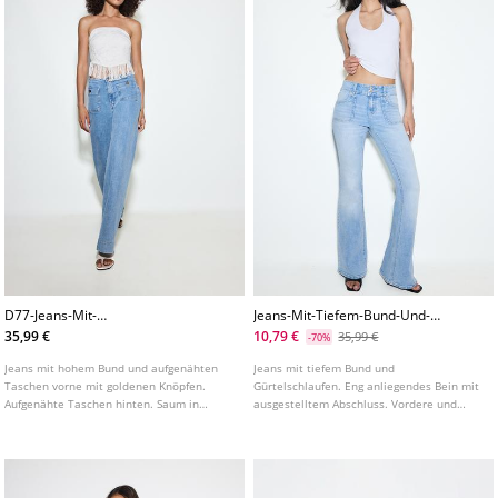
D77-Jeans-Mit-
Jeans-Mit-Tiefem-Bund-Und-
Minimalistischen-Taschen
Nahtdetail-An-Den-Taschen
35,99 €
10,79 €
35,99 €
-70%
Jeans mit hohem Bund und aufgenähten
Jeans mit tiefem Bund und
Taschen vorne mit goldenen Knöpfen.
Gürtelschlaufen. Eng anliegendes Bein mit
Aufgenähte Taschen hinten. Saum in
ausgestelltem Abschluss. Vordere und
ausgestellter A Linie. Frontverschluss mit
hintere Taschen mit sichtbarer Naht.
Reißverschluss und Knopf. In
Reißverschluss und Knopf vorne.
verschiedenen Farben erhältlich.