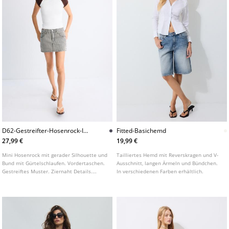
D62-Gestreifter-Hosenrock-In-
Fitted-Basichemd
Gerader-Passform
27,99 €
19,99 €
Mini Hosenrock mit gerader Silhouette und
Tailliertes Hemd mit Reverskragen und V-
Bund mit Gürtelschlaufen. Vordertaschen.
Ausschnitt, langen Ärmeln und Bündchen.
Gestreiftes Muster. Ziernaht Details.
In verschiedenen Farben erhältlich.
Vorderverschluss mit Reißverschluss und
Knopf.