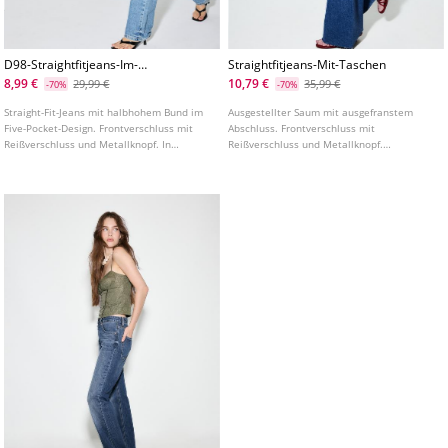
D98-Straightfitjeans-Im-
Straightfitjeans-Mit-Taschen
Vintagelook
8,99 €
10,79 €
29,99 €
35,99 €
-70%
-70%
Straight-Fit-Jeans mit halbhohem Bund im
Ausgestellter Saum mit ausgefranstem
Five-Pocket-Design. Frontverschluss mit
Abschluss. Frontverschluss mit
Reißverschluss und Metallknopf. In
Reißverschluss und Metallknopf.
verschiedenen Farben erhältlich.
Denimhose mit hohem Bund und
aufgenähten Taschen vorne und hinten.
Bund mit Gürtelschlaufen. In
verschiedenen Farben erhältlich.