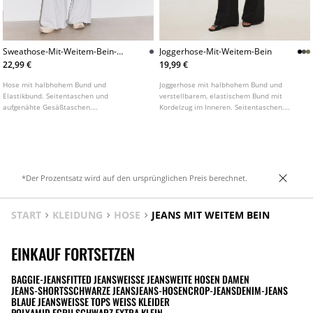
Sweathose-Mit-Weitem-Bein-
Joggerhose-Mit-Weitem-Bein
Und-Paspel
22,99 €
19,99 €
Hose mit halbhohem Bund und
Joggerhose mit halbhohem Bund und
Elastikbund. Seitentaschen und
verstellbarem, elastischem Bund mit
aufgenähte Gesäßtaschen.
Kordelzug im Inneren. Seitentaschen.
Kontrastfarbene Paspel an den Seiten.
Weites, gerades Bein. In verschiedenen
Gerades Bein.
Farben erhältlich.
*Der Prozentsatz wird auf den ursprünglichen Preis berechnet.
START
KLEIDUNG
HOSE
JEANS MIT WEITEM BEIN
EINKAUF FORTSETZEN
BAGGIE-JEANS
FITTED JEANS
WEISSE JEANS
WEITE HOSEN DAMEN
JEANS-SHORTS
SCHWARZE JEANS
JEANS-HOSEN
CROP-JEANS
DENIM-JEANS
BLAUE JEANS
WEISSE TOPS WEISS KLEIDER
POLYAMID ECRU SCHWARZ EXTRA KLEIN