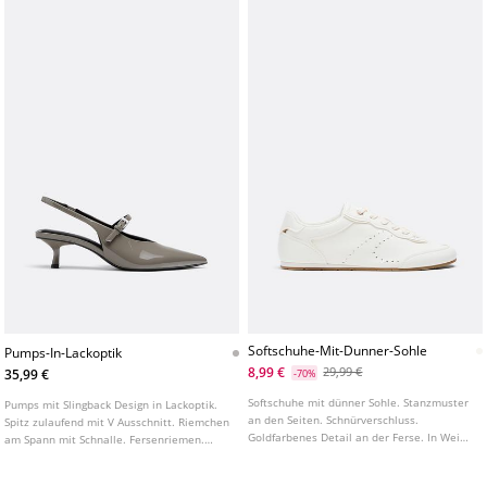
Softschuhe-Mit-Dunner-Sohle
Pumps-In-Lackoptik
8,99 €
29,99 €
35,99 €
-70%
Softschuhe mit dünner Sohle. Stanzmuster
Pumps mit Slingback Design in Lackoptik.
an den Seiten. Schnürverschluss.
Spitz zulaufend mit V Ausschnitt. Riemchen
Goldfarbenes Detail an der Ferse. In Weiß
am Spann mit Schnalle. Fersenriemen.
erhältlich.
Erhältlich in Grau. Absatzhöhe: 5,5 cm