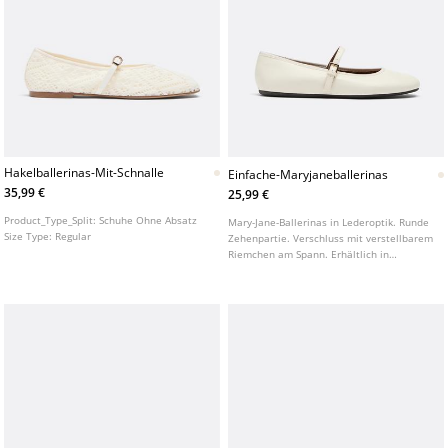
Hakelballerinas-Mit-Schnalle
Einfache-Maryjaneballerinas
35,99 €
25,99 €
Product_Type_Split:
Schuhe Ohne Absatz
Mary-Jane-Ballerinas in Lederoptik. Runde
Size Type:
Regular
Zehenpartie. Verschluss mit verstellbarem
Riemchen am Spann. Erhältlich in
Cremeweiß.