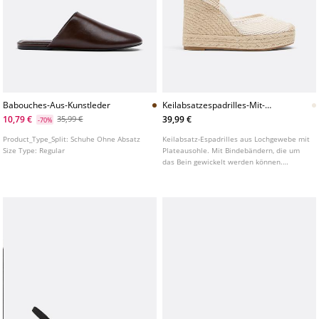
Babouches-Aus-Kunstleder
Keilabsatzespadrilles-Mit-
Plateausohle-Und-
10,79 €
39,99 €
35,99 €
-70%
Bindebandern
Product_Type_Split:
Schuhe Ohne Absatz
Keilabsatz-Espadrilles aus Lochgewebe mit
Size Type:
Regular
Plateausohle. Mit Bindebändern, die um
das Bein gewickelt werden können.
Erhältlich in Beige und Braun. Sohlenhöhe:
12 cm