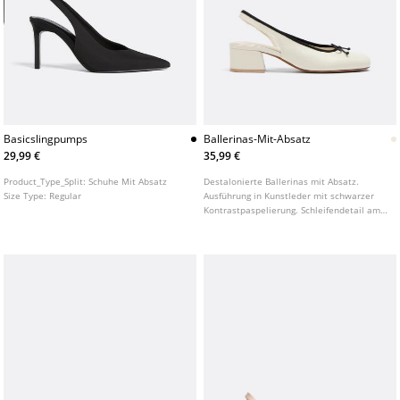
Basicslingpumps
Ballerinas-Mit-Absatz
29,99 €
35,99 €
Product_Type_Split:
Schuhe Mit Absatz
Destalonierte Ballerinas mit Absatz.
Size Type:
Regular
Ausführung in Kunstleder mit schwarzer
Kontrastpaspelierung. Schleifendetail am
Vorderfuß. Runde Zehenpartie. Erhältlich
in Weiß. Absatzhöhe: 4 cm.