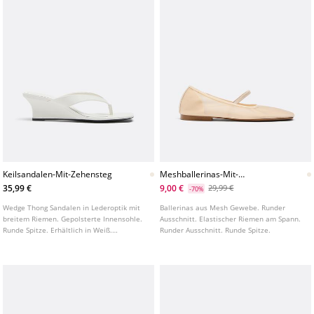
Keilsandalen-Mit-Zehensteg
Meshballerinas-Mit-
Elastischem-Riemen
35,99 €
9,00 €
29,99 €
-70%
Wedge Thong Sandalen in Lederoptik mit
Ballerinas aus Mesh Gewebe. Runder
breitem Riemen. Gepolsterte Innensohle.
Ausschnitt. Elastischer Riemen am Spann.
Runde Spitze. Erhältlich in Weiß.
Runder Ausschnitt. Runde Spitze.
Absatzhöhe: 6 cm.