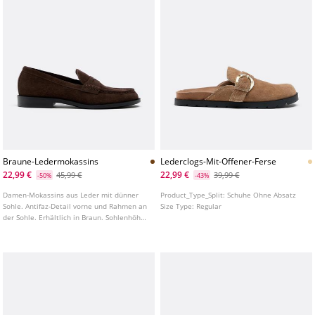
Braune-Ledermokassins
Lederclogs-Mit-Offener-Ferse
22,99 €
22,99 €
45,99 €
39,99 €
-50%
-43%
Damen-Mokassins aus Leder mit dünner
Product_Type_Split:
Schuhe Ohne Absatz
Sohle. Antifaz-Detail vorne und Rahmen an
Size Type:
Regular
der Sohle. Erhältlich in Braun. Sohlenhöhe:
2 cm