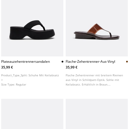
Plateauzehentrennersandalen
Flache-Zehentrenner-Aus-Vinyl
35,99 €
35,99 €
Product_Type_Split:
Schuhe Mit Keilabsatz
Flache Zehentrenner mit breitem Riemen
>
aus Vinyl in Schildpatt-Optik. Sohle mit
Size Type:
Regular
Keilabsatz. Erhältlich in Braun.
Sohlenhöhe: 3 cm