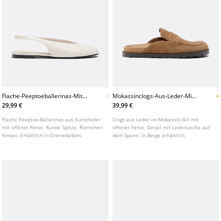
Flache-Peeptoeballerinas-Mit-
Mokassinclogs-Aus-Leder-Mit-
Offener-Ferse
Offener-Ferse
29,99 €
39,99 €
Flache Peeptoe-Ballerinas aus Kunstleder
Clogs aus Leder im Mokassin-Stil mit
mit offener Ferse. Runde Spitze. Riemchen
offener Ferse. Detail mit Lederlasche auf
hinten. Erhältlich in Cremefarben.
dem Spann. In Beige erhältlich.