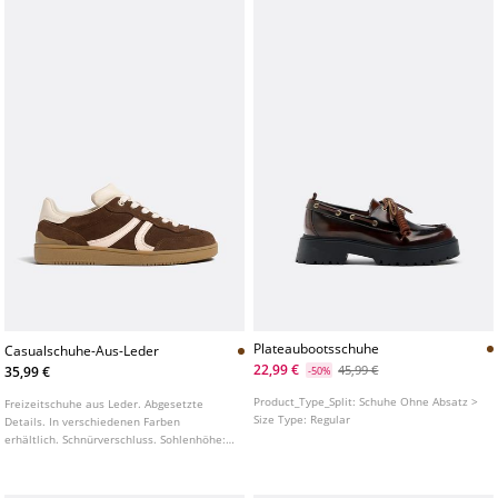
Plateaubootsschuhe
Casualschuhe-Aus-Leder
22,99 €
45,99 €
35,99 €
-50%
Product_Type_Split:
Schuhe Ohne Absatz >
Freizeitschuhe aus Leder. Abgesetzte
Size Type:
Regular
Details. In verschiedenen Farben
erhältlich. Schnürverschluss. Sohlenhöhe:
4,5 cm. Die Innensohle verwendet die
Ortholite® Technologie.