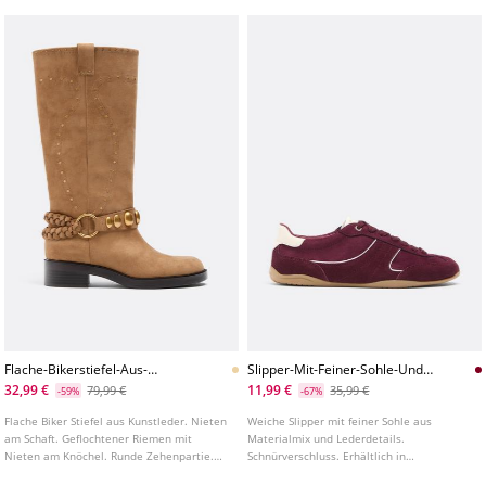
Flache-Bikerstiefel-Aus-
Slipper-Mit-Feiner-Sohle-Und-
Kunstleder
Lederdetails
32,99 €
11,99 €
79,99 €
35,99 €
-59%
-67%
Flache Biker Stiefel aus Kunstleder. Nieten
Weiche Slipper mit feiner Sohle aus
am Schaft. Geflochtener Riemen mit
Materialmix und Lederdetails.
Nieten am Knöchel. Runde Zehenpartie.
Schnürverschluss. Erhältlich in
Zugschlaufe am oberen Schaft.
Burgunderrot.