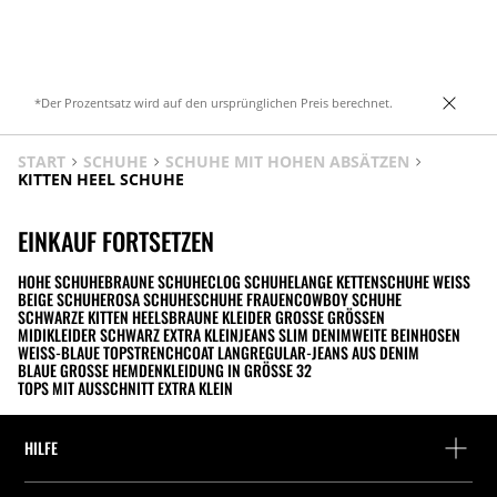
*Der Prozentsatz wird auf den ursprünglichen Preis berechnet.
START
SCHUHE
SCHUHE MIT HOHEN ABSÄTZEN
KITTEN HEEL SCHUHE
EINKAUF FORTSETZEN
HOHE SCHUHE
BRAUNE SCHUHE
CLOG SCHUHE
LANGE KETTEN
SCHUHE WEISS
BEIGE SCHUHE
ROSA SCHUHE
SCHUHE FRAUEN
COWBOY SCHUHE
SCHWARZE KITTEN HEELS
BRAUNE KLEIDER GROSSE GRÖSSEN
MIDIKLEIDER SCHWARZ EXTRA KLEIN
JEANS SLIM DENIM
WEITE BEINHOSEN
WEISS-BLAUE TOPS
TRENCHCOAT LANG
REGULAR-JEANS AUS DENIM
BLAUE GROSSE HEMDEN
KLEIDUNG IN GRÖSSE 32
TOPS MIT AUSSCHNITT EXTRA KLEIN
HILFE
Hilfe und Kontakt