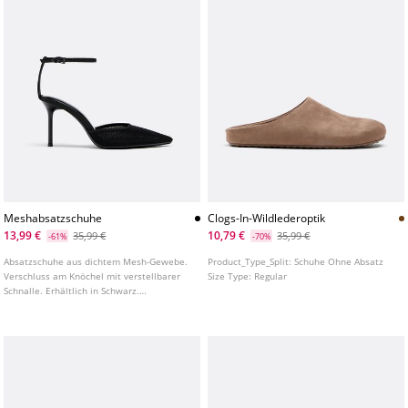
Meshabsatzschuhe
Clogs-In-Wildlederoptik
13,99 €
10,79 €
35,99 €
35,99 €
-61%
-70%
Absatzschuhe aus dichtem Mesh-Gewebe.
Product_Type_Split:
Schuhe Ohne Absatz
Verschluss am Knöchel mit verstellbarer
Size Type:
Regular
Schnalle. Erhältlich in Schwarz.
Absatzhöhe: 8 cm