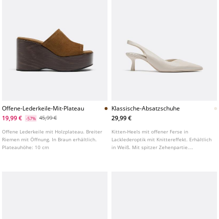
Offene-Lederkeile-Mit-Plateau
Klassische-Absatzschuhe
19,99 €
29,99 €
45,99 €
-57%
Offene Lederkeile mit Holzplateau. Breiter
Kitten-Heels mit offener Ferse in
Riemen mit Öffnung. In Braun erhältlich.
Lacklederoptik mit Knittereffekt. Erhältlich
Plateauhöhe: 10 cm
in Weiß. Mit spitzer Zehenpartie.
Absatzhöhe: 5,5 cm