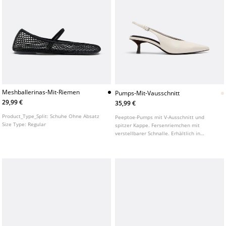
Meshballerinas-Mit-Riemen
Pumps-Mit-Vausschnitt
29,99 €
35,99 €
Product_Type_Split:
Schuhe Ohne Absatz
Peeptoe-Pumps mit V-Ausschnitt und
Size Type:
Regular
spitzer Kappe. Fersenriemchen mit
verstellbarer Schnalle. Erhältlich in
Cremeweiß. Absatzhöhe: 5 cm