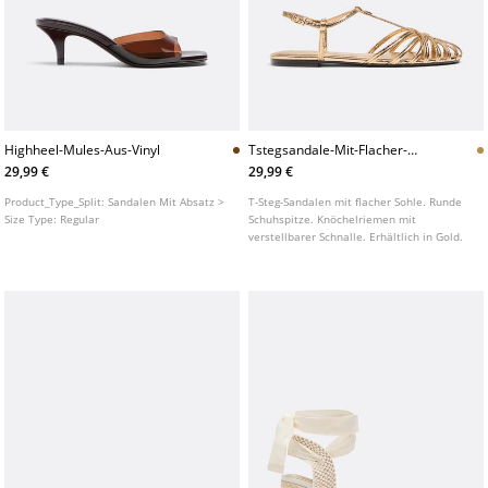
Highheel-Mules-Aus-Vinyl
Tstegsandale-Mit-Flacher-
Sohle
29,99 €
29,99 €
Product_Type_Split:
Sandalen Mit Absatz >
T-Steg-Sandalen mit flacher Sohle. Runde
Size Type:
Regular
Schuhspitze. Knöchelriemen mit
verstellbarer Schnalle. Erhältlich in Gold.