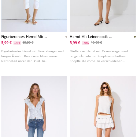
Figurbetontes-Hemd-Mit-
Hemd-Mit-Leinenoptik-
Unterbrustnaht-L02033689
L02027622
5,99 €
5,99 €
19,99 €
19,99 €
-70%
-70%
Figurbetontes Hemd mit Reverskragen und
Fließendes Hemd mit Reverskragen und
langen Ärmeln. Knopfverschluss vorne.
langen Ärmeln mit Knopfmanschetten.
Nahtdetail unter der Brust. In
Knopfleiste vorne. In verschiedenen
verschiedenen Farben erhältlich.
Farben erhältlich.