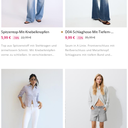
Spitzentop-Mit-Knebelknopfen
D04-Schlaghose-Mit-Tiefem-
Bund
5,99 €
9,99 €
22,99 €
35,99 €
-74%
-72%
Top aus Spitzenstoff mit Stehkragen und
Saum in A Linie. Frontverschluss mit
ärmellosem Schnitt. Mit Knebelknöpfen
Reißverschluss und Metallknopf.
vorne zu schließen. In verschiedenen
Schlagjeans mit tiefem Bund und
Farben erhältlich.
Gürtelschlaufen. Aufgesetzte Taschen mit
Patte und Knopf vorne und hinten. In
verschiedenen Farben erhältlich.