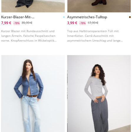
Kurzer-Blazer-Mit-
Asymmetrisches-Tulltop
Rundausschnitt
7,99 €
3,99 €
35,99 €
17,99 €
-78%
-78%
Kurzer Blazer mit Rundausschnitt und
Top aus Halbtransparentem Tüll mit
langen Ärmeln. Falsche Paspeltaschen
Innenfutter. Carré-Ausschnitt mit
vorne. Knopfverschluss in Wickeloptik
asymmetrischem Umschlag und lange
vorne. In verschiedenen Farben erhältlich.
Ärmel mit Off-Shoulder-Design. Gerafftes
Detail an der Seite. In verschiedenen
Farben erhältlich.