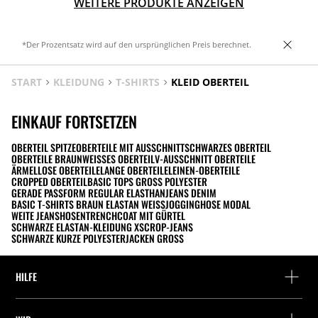
WEITERE PRODUKTE ANZEIGEN
*Der Prozentsatz wird auf den ursprünglichen Preis berechnet.
START
KLEIDUNG
T-SHIRTS
KLEID OBERTEIL
EINKAUF FORTSETZEN
OBERTEIL SPITZE
OBERTEILE MIT AUSSCHNITT
SCHWARZES OBERTEIL
OBERTEILE BRAUN
WEISSES OBERTEIL
V-AUSSCHNITT OBERTEILE
ÄRMELLOSE OBERTEILE
LANGE OBERTEILE
LEINEN-OBERTEILE
CROPPED OBERTEIL
BASIC TOPS GROSS POLYESTER
GERADE PASSFORM REGULAR ELASTHAN
JEANS DENIM
BASIC T-SHIRTS BRAUN ELASTAN WEISS
JOGGINGHOSE MODAL
WEITE JEANSHOSEN
TRENCHCOAT MIT GÜRTEL
SCHWARZE ELASTAN-KLEIDUNG XS
CROP-JEANS
SCHWARZE KURZE POLYESTERJACKEN GROSS
HILFE
Hilfe und Kontakt