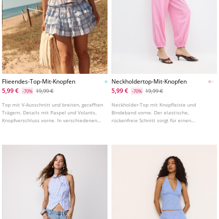
Flieendes-Top-Mit-Knopfen
Neckholdertop-Mit-Knopfen
5,99 €
5,99 €
19,99 €
19,99 €
-70%
-70%
Top mit V-Ausschnitt und breiten, gerafften
Neckholder-Top mit Knopfleiste und
Trägern. Details mit Paspel und Volants.
Bindeband vorne. Der elastische,
Knopfverschluss vorne. In verschiedenen
rückenfreie Schnitt sorgt für einen
Farben erhältlich.
perfekten Sitz. In verschiedenen Farben
erhältlich.