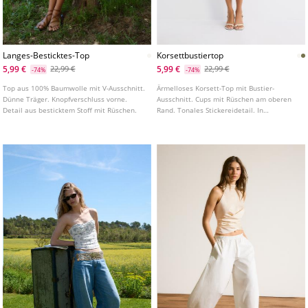
Langes-Besticktes-Top
Korsettbustiertop
5,99 €
5,99 €
22,99 €
22,99 €
-74%
-74%
Top aus 100% Baumwolle mit V-Ausschnitt.
Ärmelloses Korsett-Top mit Bustier-
Dünne Träger. Knopfverschluss vorne.
Ausschnitt. Cups mit Rüschen am oberen
Detail aus besticktem Stoff mit Rüschen.
Rand. Tonales Stickereidetail. In
verschiedenen Farben erhältlich.