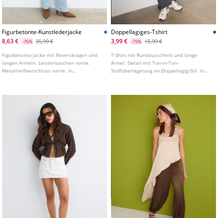
Figurbetonte-Kunstlederjacke
Doppellagiges-Tshirt
8,63 €
3,99 €
35,99 €
15,99 €
-76%
-75%
Figurbetonte Jacke mit Reverskragen und
T-Shirt mit Rundausschnitt und lange
langen Ärmeln. Leistentaschen vorne.
Ärmel. Detail mit Ton-in-Ton-
Metallreißverschluss vorne. In
Stoffüberlagerung im Doppellagig-Stil. In
verschiedenen Farben erhältlich.
verschiedenen Farben erhältlich.