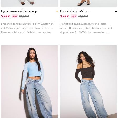
Figurbetontes-Denimtop
Ecocell-Tshirt-Mit-
Doppellageneffekt
5,99 €
3,99 €
29,99 €
17,99 €
-80%
-78%
Eng anliegendes Denim-Top im Westen-Stil
T-Shirt mit Rundausschnitt und lange
mit V-Ausschnitt und ärmellosem Design.
Ärmel. Detail einer Stoffüberlagerung mit
Frontverschluss mit farblich passenden
doppeltem Stoffeffekt in passendem
Knöpfen. In verschiedenen Farben
Farbton.
erhältlich.