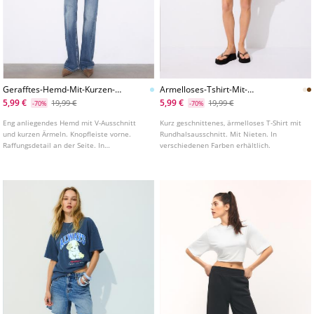
Gerafftes-Hemd-Mit-Kurzen-
Armelloses-Tshirt-Mit-
Armeln
Nietenstickerei
5,99 €
5,99 €
19,99 €
19,99 €
-70%
-70%
Eng anliegendes Hemd mit V-Ausschnitt
Kurz geschnittenes, ärmelloses T-Shirt mit
und kurzen Ärmeln. Knopfleiste vorne.
Rundhalsausschnitt. Mit Nieten. In
Raffungsdetail an der Seite. In
verschiedenen Farben erhältlich.
verschiedenen Farben erhältlich.