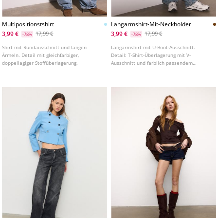
Multipositionstshirt
Langarmshirt-Mit-Neckholder
3,99 €
3,99 €
17,99 €
17,99 €
-78%
-78%
Shirt mit Rundausschnitt und langen
Langarmshirt mit U-Boot-Ausschnitt.
Ärmeln. Detail mit gleichfarbiger,
Detail: T-Shirt-Überlagerung mit V-
doppellagiger Stoffüberlagerung.
Ausschnitt und farblich passendem
Neckholder. In verschiedenen Farben
erhältlich.