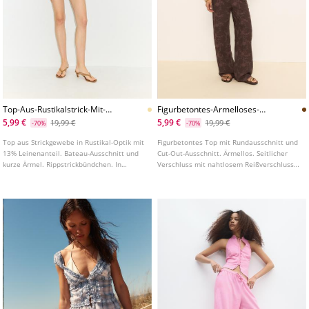
Top-Aus-Rustikalstrick-Mit-
Figurbetontes-Armelloses-
Bateauausschnitt
Besticktes-Top
5,99 €
5,99 €
19,99 €
19,99 €
-70%
-70%
Top aus Strickgewebe in Rustikal-Optik mit
Figurbetontes Top mit Rundausschnitt und
13% Leinenanteil. Bateau-Ausschnitt und
Cut-Out-Ausschnitt. Ärmellos. Seitlicher
kurze Ärmel. Rippstrickbündchen. In
Verschluss mit nahtlosem Reißverschluss.
verschiedenen Farben erhältlich.
Detail aus besticktem Stoff.