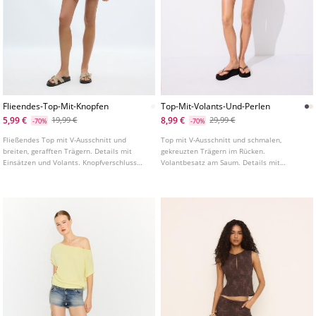
Flieendes-Top-Mit-Knopfen
Top-Mit-Volants-Und-Perlen
5,99 €
8,99 €
19,99 €
29,99 €
-70%
-70%
Fließendes Top mit V-Ausschnitt und
Top mit V-Ausschnitt und schmalen,
breiten, gerafften Trägern. Details mit
gekreuzten Trägern im Rücken.
Einsätzen und Volants. Knopfverschluss
Volantbesatz am Saum. Details mit
vorne.
kontrastierenden Perlen. In verschiedenen
Farben erhältlich.