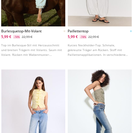
Burlesquetop-Mit-Volant
Paillettentop
5,99 €
5,99 €
22,99 €
22,99 €
-74%
-74%
Top im Burlesque-Stil mit Herzausschnitt
Kurzes Neckholder-Top. Schmale,
und breiten Trägern mit Volants. Saum mit
gekreuzte Träger am Rücken. Stoff mit
Volant. Rücken mit Wabenmuster-
Paillettenapplikationen. In verschiedenen
Gummizug.
Farben erhältlich.