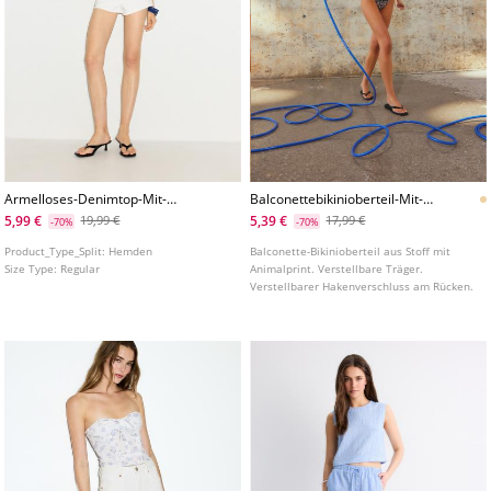
Armelloses-Denimtop-Mit-
Balconettebikinioberteil-Mit-
Knopfen
Animalprint
5,99 €
5,39 €
19,99 €
17,99 €
-70%
-70%
Product_Type_Split:
Hemden
Balconette-Bikinioberteil aus Stoff mit
Size Type:
Regular
Animalprint. Verstellbare Träger.
Verstellbarer Hakenverschluss am Rücken.