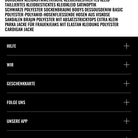
TAILLIERTES KLEID
BESTICKTES KLEID
KLEID SATINOPTIK
SCHWARZE POLYESTER SOCKEN
BRAUNE BODYS DESSOUS
DENIM BASIC
POLYESTER-POLYAMID-HOSEN
FLIESSENDE HOSEN AUS VISKOSE
SANDALEN BRAUN POLYESTER MIT ABSATZ
STRICKTOPS EXTRA KLEIN
PARKA JACKE FÜR FRAUEN
JEANS MIT ELASTAN KLEIDUNG POLYESTER
CARDIGAN JACKE
HILFE
Hilfe und Kontakt
WIR
Wo befindet sich deine Bestellung gerade?
Suchen Sie ein Geschäft
Rückgabe als Gast
GESCHENKKARTE
Unternehmen
Packstation-Finder
Saldoabfrage
Arbeite mit Stradivarius
Stradivarius ID
FOLGE UNS
Kauf einer Geschenkkarte
Company Profile
Präferenz-Cookies
UNSERE APP
iOS
Android