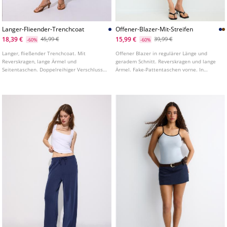
Langer-Flieender-Trenchcoat
Offener-Blazer-Mit-Streifen
18,39 €
15,99 €
45,99 €
39,99 €
-60%
-60%
Langer, fließender Trenchcoat. Mit
Offener Blazer in regulärer Länge und
Reverskragen, lange Ärmel und
geradem Schnitt. Reverskragen und lange
Seitentaschen. Doppelreihiger Verschluss
Ärmel. Fake-Pattentaschen vorne. In
und passender Gürtel. In verschiedenen
verschiedenen Farben erhältlich.
Farben erhältlich.