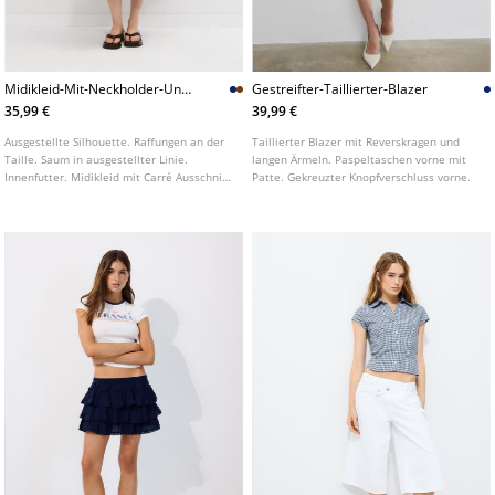
Midikleid-Mit-Neckholder-Und-
Gestreifter-Taillierter-Blazer
Perlenbesatz
35,99 €
39,99 €
Ausgestellte Silhouette. Raffungen an der
Taillierter Blazer mit Reverskragen und
Taille. Saum in ausgestellter Linie.
langen Ärmeln. Paspeltaschen vorne mit
Innenfutter. Midikleid mit Carré Ausschnitt
Patte. Gekreuzter Knopfverschluss vorne.
und feinen Trägern, die im Nacken
gebunden werden und mit Perlen verziert
sind. Rückenfrei.