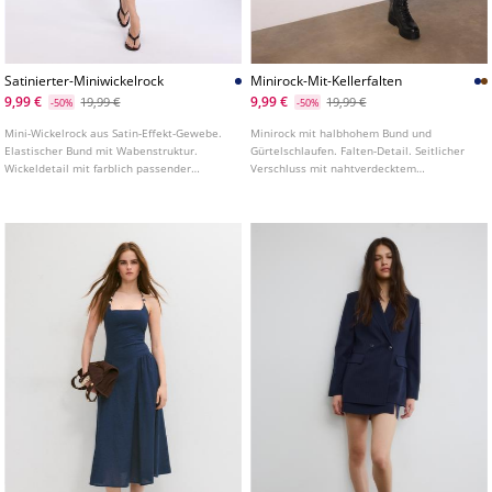
Satinierter-Miniwickelrock
Minirock-Mit-Kellerfalten
9,99 €
9,99 €
19,99 €
19,99 €
-50%
-50%
Mini-Wickelrock aus Satin-Effekt-Gewebe.
Minirock mit halbhohem Bund und
Elastischer Bund mit Wabenstruktur.
Gürtelschlaufen. Falten-Detail. Seitlicher
Wickeldetail mit farblich passender
Verschluss mit nahtverdecktem
Schnürung. Innenfutter.
Reißverschluss. In verschiedenen Farben
erhältlich.