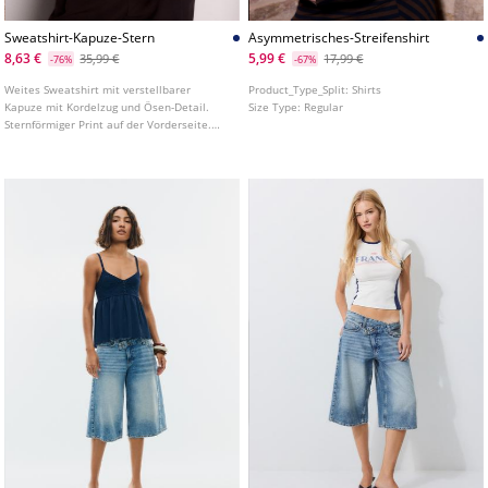
Sweatshirt-Kapuze-Stern
Asymmetrisches-Streifenshirt
8,63 €
5,99 €
35,99 €
17,99 €
-76%
-67%
Weites Sweatshirt mit verstellbarer
Product_Type_Split:
Shirts
Kapuze mit Kordelzug und Ösen-Detail.
Size Type:
Regular
Sternförmiger Print auf der Vorderseite.
Rippbündchen.