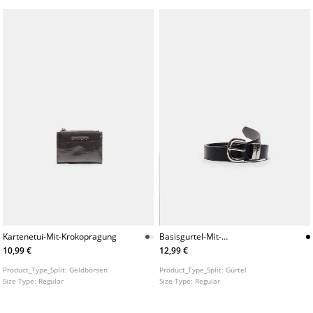
Kartenetui-Mit-Krokopragung
Basisgurtel-Mit-
Gehammerter-Schnalle
10,99 €
12,99 €
Product_Type_Split:
Geldbörsen
Product_Type_Split:
Gürtel
Size Type:
Regular
Size Type:
Regular