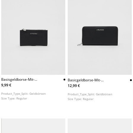
Basisgeldborse-Mit-
Basicgeldborse-Mit-
Reiverschluss
Reiverschluss
9,99 €
12,99 €
Product_Type_Split:
Geldbörsen
Product_Type_Split:
Geldbörsen
Size Type:
Regular
Size Type:
Regular