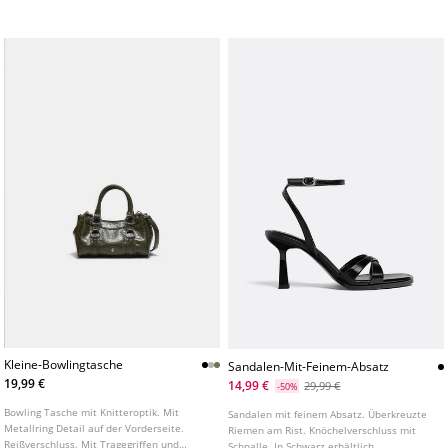
abnehmbaren Schulterriemen.
Reißverschluss und dekorative Metallringe.
In verschiedenen Farben erhältlich.
Kleine-Bowlingtasche
Sandalen-Mit-Feinem-Absatz
19,99 €
14,99 €
29,99 €
-50%
Bowling Tasche mit Knitteroptik. Mit
Sandalen mit feinem Absatz. Überkreuzte
Metallring Detail auf der Vorderseite.
Riemen am Rist. Knöchelverschluss mit
Reißverschluss. Mit Tragegriffen und
Schnalle. In Schwarz erhältlich.