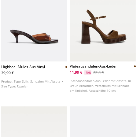
Plateausandalen-Aus-Leder
Highheel-Mules-Aus-Vinyl
11,99 €
39,99 €
29,99 €
-70%
Plateausandalen aus Leder mit Absatz. In
Product_Type_Split:
Sandalen Mit Absatz >
Braun erhältlich. Verschluss mit Schnalle
Size Type:
Regular
am Knöchel. Absatzhöhe 10 cm.