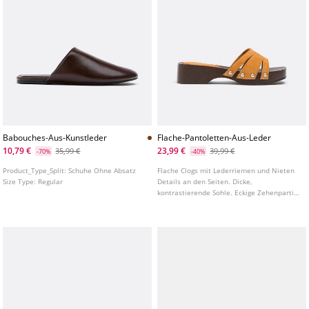
Babouches-Aus-Kunstleder
Flache-Pantoletten-Aus-Leder
10,79 €
23,99 €
35,99 €
39,99 €
-70%
-40%
Product_Type_Split:
Schuhe Ohne Absatz
Flache Clogs mit Lederriemen und Nieten
Size Type:
Regular
Details an den Seiten. Dicke,
kontrastierende Sohle. Eckige Zehenpartie.
In Senfgelb erhältlich. Sohlenhöhe: 4,5 cm