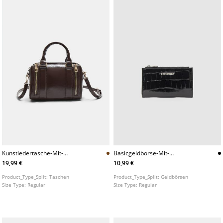
Kunstledertasche-Mit-
Basicgeldborse-Mit-
Reiverschlussen
Krokopragung
19,99 €
10,99 €
Product_Type_Split:
Taschen
Product_Type_Split:
Geldbörsen
Size Type:
Regular
Size Type:
Regular