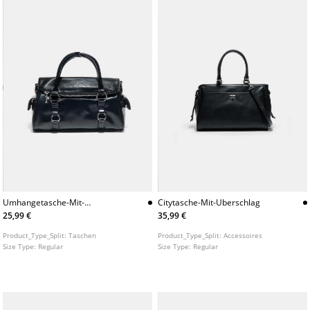
Umhangetasche-Mit-
Citytasche-Mit-Uberschlag
Uberschlag-Und-Reiverschluss
25,99 €
35,99 €
Product_Type_Split:
Taschen
Product_Type_Split:
Accessoires
Size Type:
Regular
Size Type:
Regular