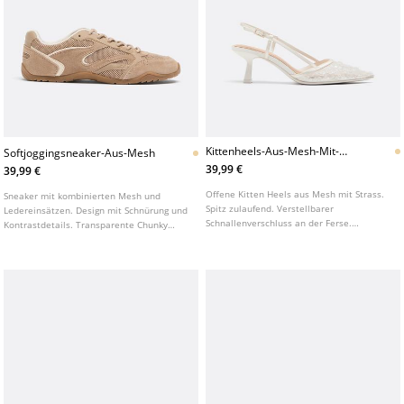
Kittenheels-Aus-Mesh-Mit-
Softjoggingsneaker-Aus-Mesh
Strass
39,99 €
39,99 €
Offene Kitten Heels aus Mesh mit Strass.
Sneaker mit kombinierten Mesh und
Spitz zulaufend. Verstellbarer
Ledereinsätzen. Design mit Schnürung und
Schnallenverschluss an der Ferse.
Kontrastdetails. Transparente Chunky
Erhältlich in Weiß. Absatzhöhe: 6 cm.
Sohle. Runde Zehenpartie. Erhältlich in
Beige.