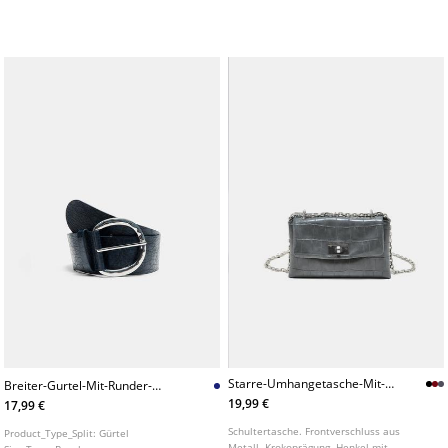
Starre-Umhangetasche-Mit-
Breiter-Gurtel-Mit-Runder-
Krokopragung
Schnalle
19,99 €
17,99 €
Schultertasche. Frontverschluss aus
Product_Type_Split:
Gürtel
Metall. Krokoprägung. Henkel mit