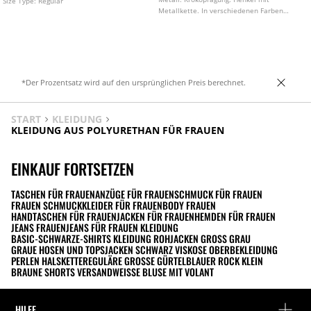
Size Type:
Regular
Metallkette. In verschiedenen Farben
erhältlich.
*Der Prozentsatz wird auf den ursprünglichen Preis berechnet.
START
KLEIDUNG
KLEIDUNG AUS POLYURETHAN FÜR FRAUEN
EINKAUF FORTSETZEN
TASCHEN FÜR FRAUEN
ANZÜGE FÜR FRAUEN
SCHMUCK FÜR FRAUEN
FRAUEN SCHMUCK
KLEIDER FÜR FRAUEN
BODY FRAUEN
HANDTASCHEN FÜR FRAUEN
JACKEN FÜR FRAUEN
HEMDEN FÜR FRAUEN
JEANS FRAUEN
JEANS FÜR FRAUEN KLEIDUNG
BASIC-SCHWARZE-SHIRTS KLEIDUNG ROH
JACKEN GROSS GRAU
GRAUE HOSEN UND TOPS
JACKEN SCHWARZ VISKOSE OBERBEKLEIDUNG
PERLEN HALSKETTE
REGULÄRE GROSSE GÜRTEL
BLAUER ROCK KLEIN
BRAUNE SHORTS VERSAND
WEISSE BLUSE MIT VOLANT
HILFE