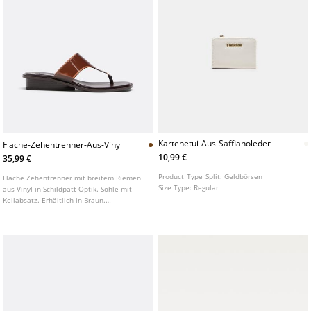
Kartenetui-Aus-Saffianoleder
Flache-Zehentrenner-Aus-Vinyl
10,99 €
35,99 €
Product_Type_Split:
Geldbörsen
Flache Zehentrenner mit breitem Riemen
Size Type:
Regular
aus Vinyl in Schildpatt-Optik. Sohle mit
Keilabsatz. Erhältlich in Braun.
Sohlenhöhe: 3 cm