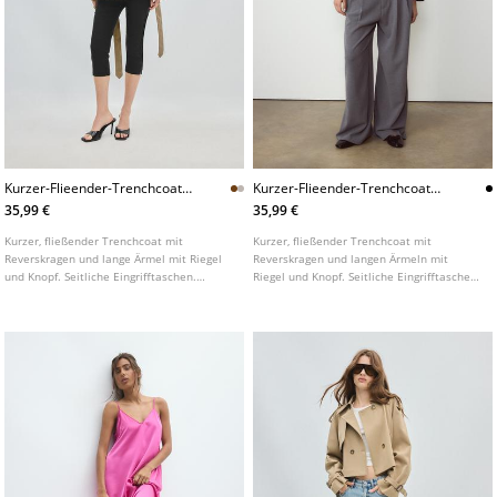
Kurzer-Flieender-Trenchcoat-
Kurzer-Flieender-Trenchcoat-
Mit-Gurtel
Mit-Gurtel
35,99 €
35,99 €
Kurzer, fließender Trenchcoat mit
Kurzer, fließender Trenchcoat mit
Reverskragen und lange Ärmel mit Riegel
Reverskragen und langen Ärmeln mit
und Knopf. Seitliche Eingrifftaschen.
Riegel und Knopf. Seitliche Eingrifftaschen.
Gekreuzter Verschluss vorne mit Knöpfen.
Gekreuzter Verschluss vorne mit Knöpfen.
In verschiedenen Farben erhältlich.
In verschiedenen Farben erhältlich.