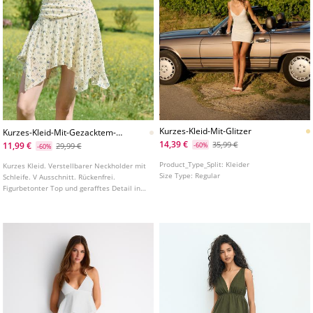
Kurzes-Kleid-Mit-Glitzer
Kurzes-Kleid-Mit-Gezacktem-
Rock
14,39 €
35,99 €
11,99 €
29,99 €
-60%
-60%
Product_Type_Split:
Kleider
Kurzes Kleid. Verstellbarer Neckholder mit
Size Type:
Regular
Schleife. V Ausschnitt. Rückenfrei.
Figurbetonter Top und gerafftes Detail in
der Taille. Unregelmäßiger Spitzensaum.