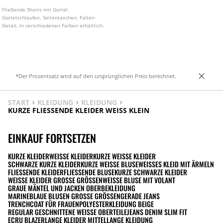
Fließende Shorts mit Gürtel.
Gürtelschlaufen. Seitentaschen. Falten
Detail. In verschiedenen Farben erhältlich.
*Der Prozentsatz wird auf den ursprünglichen Preis berechnet.
START
KLEIDUNG
KLEIDUNG
KURZE FLIESSENDE KLEIDER WEISS KLEIN
EINKAUF FORTSETZEN
KURZE KLEIDER
WEISSE KLEIDER
KURZE WEISSE KLEIDER
SCHWARZE KURZE KLEIDER
KURZE WEISSE BLUSE
WEISSES KLEID MIT ÄRMELN
FLIESSENDE KLEIDER
FLIESSENDE BLUSE
KURZE SCHWARZE KLEIDER
WEISSE KLEIDER GROSSE GRÖSSEN
WEISSE BLUSE MIT VOLANT
GRAUE MÄNTEL UND JACKEN OBERBEKLEIDUNG
MARINEBLAUE BLUSEN GROSSE GRÖSSEN
GERADE JEANS
TRENCHCOAT FÜR FRAUEN
POLYESTERKLEIDUNG BEIGE
REGULAR GESCHNITTENE WEISSE OBERTEILE
JEANS DENIM SLIM FIT
ECRU BLAZER
LANGE KLEIDER MITTELLANGE KLEIDUNG