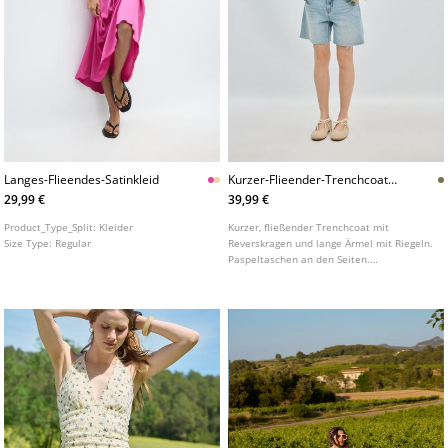
Langes-Flieendes-Satinkleid
Kurzer-Flieender-Trenchcoat-
Zum-Anziehen
29,99 €
39,99 €
Product_Type_Split:
Kleider
Kurzer, fließender Trenchcoat mit
Size Type:
Regular
Reverskragen und lange Ärmel mit Riegeln.
Paspeltaschen an den Seiten.
Doppelreihiger Knopfverschluss vorne.