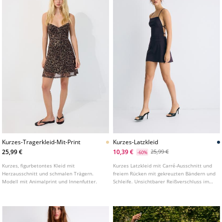
Kurzes-Tragerkleid-Mit-Print
Kurzes-Latzkleid
25,99 €
10,39 €
25,99 €
-60%
Kurzes, figurbetontes Kleid mit
Kurzes Latzkleid mit Carré-Ausschnitt und
Herzausschnitt und schmalen Trägern.
freiem Rücken mit gekreuzten Bändern und
Modell mit Animalprint und Innenfutter.
Schleife. Unsichtbarer Reißverschluss im
hinteren Rockbereich.