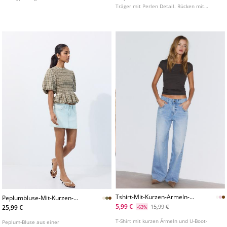
Träger mit Perlen Detail. Rücken mit
überkreuzten Trägern. Raffdetail unter der
Brust. Saum mit Volant. Ton in Ton
Innenfutter.
Tshirt-Mit-Kurzen-Armeln-
Peplumbluse-Mit-Kurzen-
Und-Doppellagig
Armeln
5,99 €
15,99 €
25,99 €
-63%
T-Shirt mit kurzen Ärmeln und U-Boot-
Peplum-Bluse aus einer