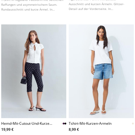
Ausschnitt und kurzen Ärmeln. Glitzer-
Raffungen und asymmetrischem Saum.
Detail auf der Vorderseite. In
Rundausschnitt und kurze Ärmel. In
verschiedenen Farben erhältlich.
verschiedenen Farben erhältlich.
Hemd-Mit-Cutout-Und-Kurzen-
Tshirt-Mit-Kurzen-Armeln
Armeln
19,99 €
8,99 €