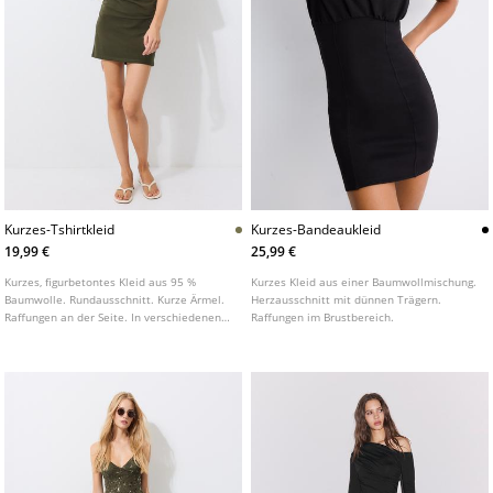
Kurzes-Tshirtkleid
Kurzes-Bandeaukleid
19,99 €
25,99 €
Kurzes, figurbetontes Kleid aus 95 %
Kurzes Kleid aus einer Baumwollmischung.
Baumwolle. Rundausschnitt. Kurze Ärmel.
Herzausschnitt mit dünnen Trägern.
Raffungen an der Seite. In verschiedenen
Raffungen im Brustbereich.
Farben erhältlich.