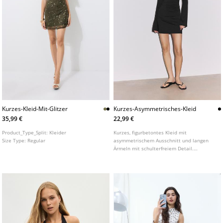
Kurzes-Kleid-Mit-Glitzer
Kurzes-Asymmetrisches-Kleid
35,99 €
22,99 €
Product_Type_Split:
Kleider
Kurzes, figurbetontes Kleid mit
Size Type:
Regular
asymmetrischem Ausschnitt und langen
Ärmeln mit schulterfreiem Detail.
Seitlicher geraffter Stoff.