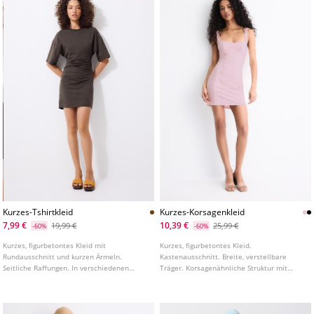
Kurzes-Tshirtkleid
Kurzes-Korsagenkleid
7,99 €
10,39 €
19,99 €
25,99 €
-60%
-60%
Kurzes, figurbetontes Kleid mit
Kurzes, figurbetontes Kleid.
Rundausschnitt und kurzen Ärmeln.
Kastenausschnitt. Breite, verstellbare
Seitliche Raffungen. In verschiedenen
Träger. Korsagenähnliche Struktur mit
Farben erhältlich.
markanten Nähten.