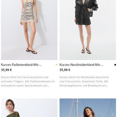
Kurzes-Paillettenkleid-Mit-
Kurzes-Neckholderkleid-Mit-
Animalprint
Perlen
35,99 €
35,99 €
Kurzes Kleid mit Carré-Ausschnitt und
Kurzes Kleid mit Neckholder-Ausschnitt
schmalen Trägern. Mit Paillettenbesatz im
und V-Ausschnitt. Elastische Taille. Mit
Animalprint sowie Spitzendetails am
Perlenapplikation und Bindeband am
Ausschnitt und Saum.
Nacken.