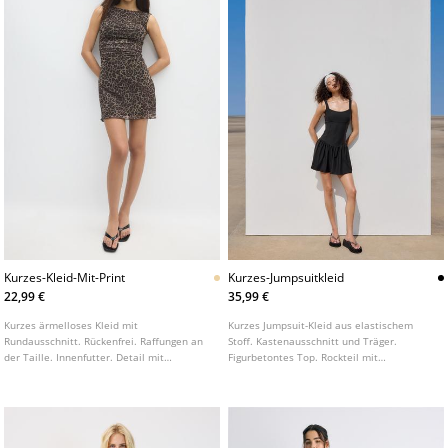
Kurzes-Kleid-Mit-Print
Kurzes-Jumpsuitkleid
22,99 €
35,99 €
Kurzes ärmelloses Kleid mit
Kurzes Jumpsuit-Kleid aus elastischem
Rundausschnitt. Rückenfrei. Raffungen an
Stoff. Kastenausschnitt und Träger.
der Taille. Innenfutter. Detail mit
Figurbetontes Top. Rockteil mit
Animalprint Stoff.
ausgestelltem Saum.