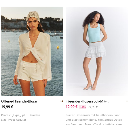
vorne.
Offene-Flieende-Bluse
Flieender-Hosenrock-Mit-
Stickereien
19,99 €
12,99 €
25,99 €
-50%
Product_Type_Split:
Hemden
Kurzer Hosenrock mit halelhohem Bund
Size Type:
Regular
und elastischem Bund. Fließendes Detail
am Saum mit Ton-in-Ton-Lochstickereien.
Innenfutter in Form von Shorts. In