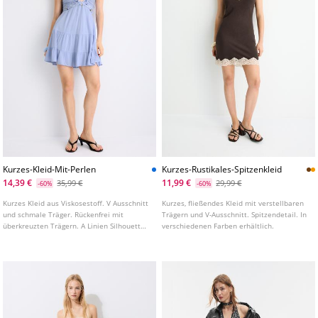
Kurzes-Kleid-Mit-Perlen
Kurzes-Rustikales-Spitzenkleid
14,39 €
11,99 €
35,99 €
29,99 €
-60%
-60%
Kurzes Kleid aus Viskosestoff. V Ausschnitt
Kurzes, fließendes Kleid mit verstellbaren
und schmale Träger. Rückenfrei mit
Trägern und V-Ausschnitt. Spitzendetail. In
überkreuzten Trägern. A Linien Silhouette.
verschiedenen Farben erhältlich.
Perlenapplikationen an Ausschnitt und
Trägern. Oberteil mit Raffungen.