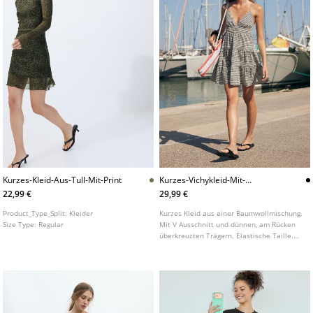
Kurzes-Kleid-Aus-Tull-Mit-Print
Kurzes-Vichykleid-Mit-
Ruckenausschnitt
22,99 €
29,99 €
Product_Type_Split:
Kleider
Kurzes Kleid aus einer Baumwollmischung.
Size Type:
Regular
Mit V Ausschnitt und dünnen, am Rücken
überkreuzten Trägern. Elastische Taille.
Rückenverschluss mit Schleife. Rockteil mit
Volants.