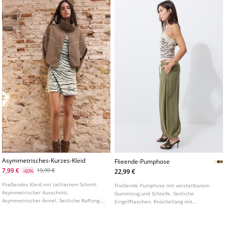
Asymmetrisches-Kurzes-Kleid
Flieende-Pumphose
7,99 €
19,99 €
22,99 €
-60%
Fließendes Kleid mit tailliertem Schnitt.
Fließende Pumphose mit verstellbarem
Asymmetrischer Ausschnitt.
Gummizug und Schleife. Seitliche
Asymmetrischer Ärmel. Seitliche Raffung.
Eingrifftaschen. Knöchellang mit
In verschiedenen Farben erhältlich.
elastischen Bündchen. In verschiedenen
Farben erhältlich.