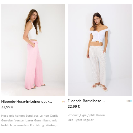
Flieende-Barrelhose-
Flieende-Hose-In-Leinenoptik-
L01209641
L01235236
22,99 €
22,99 €
Product_Type_Split:
Hosen
Hose mit hohem Bund aus Leinen-Optik-
Size Type:
Regular
Gewebe. Verstellbarer Gummibund mit
farblich passendem Kordelzug. Weites,
gerades Bein. Seitentaschen und Falten