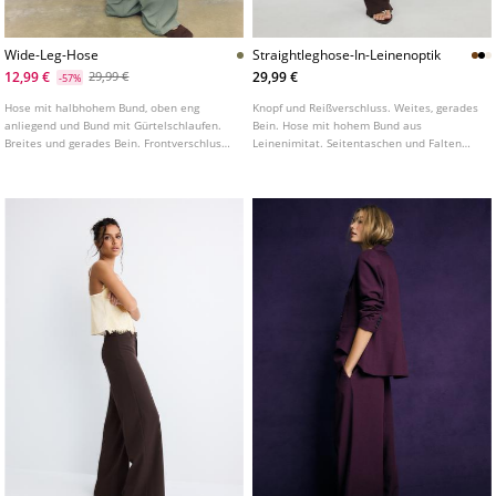
Wide-Leg-Hose
Straightleghose-In-Leinenoptik
12,99 €
29,99 €
29,99 €
-57%
Hose mit halbhohem Bund, oben eng
Knopf und Reißverschluss. Weites, gerades
anliegend und Bund mit Gürtelschlaufen.
Bein. Hose mit hohem Bund aus
Breites und gerades Bein. Frontverschluss
Leinenimitat. Seitentaschen und Falten
mit Reißverschluss und Knopf. In
vorne. In verschiedenen Farben erhältlich.
verschiedenen Farben erhältlich.