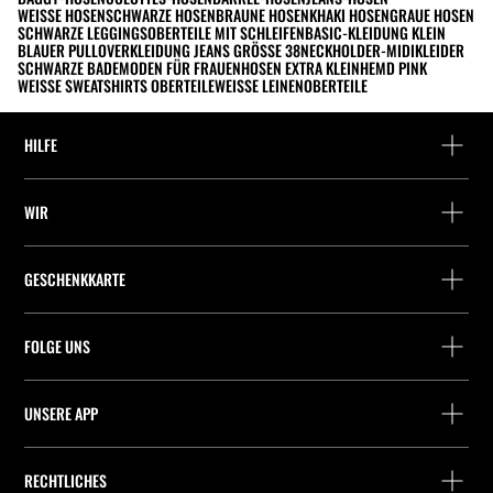
WEISSE HOSEN
SCHWARZE HOSEN
BRAUNE HOSEN
KHAKI HOSEN
GRAUE HOSEN
SCHWARZE LEGGINGS
OBERTEILE MIT SCHLEIFEN
BASIC-KLEIDUNG KLEIN
BLAUER PULLOVER
KLEIDUNG JEANS GRÖSSE 38
NECKHOLDER-MIDIKLEIDER
SCHWARZE BADEMODEN FÜR FRAUEN
HOSEN EXTRA KLEIN
HEMD PINK
WEISSE SWEATSHIRTS OBERTEILE
WEISSE LEINENOBERTEILE
HILFE
Hilfe und Kontakt
WIR
Wo befindet sich deine Bestellung gerade?
Suchen Sie ein Geschäft
Rückgabe als Gast
GESCHENKKARTE
Unternehmen
Packstation-Finder
Saldoabfrage
Arbeite mit Stradivarius
Stradivarius ID
FOLGE UNS
Kauf einer Geschenkkarte
Company Profile
Präferenz-Cookies
UNSERE APP
iOS
Android
RECHTLICHES