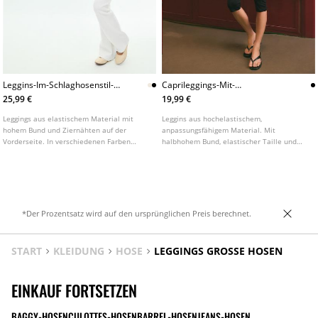
Leggins-Im-Schlaghosenstil-
Caprileggings-Mit-
Aus-Baumwollmix-Mit-
Gummizugdetail
25,99 €
19,99 €
Ziernahten
Leggings aus elastischem Material mit
Leggins aus hochelastischem,
hohem Bund und Ziernähten auf der
anpassungsfähigem Material. Mit
Vorderseite. In verschiedenen Farben
halbhohem Bund, elastischer Taille und
erhältlich.
Ziernähten vorne.
*Der Prozentsatz wird auf den ursprünglichen Preis berechnet.
START
KLEIDUNG
HOSE
LEGGINGS GROSSE HOSEN
EINKAUF FORTSETZEN
BAGGY-HOSEN
CULOTTES-HOSEN
BARREL-HOSEN
JEANS-HOSEN