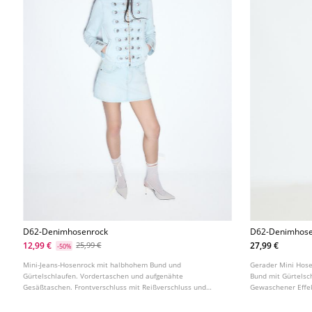
D62-Denimhosenrock
D62-Denimhose
12,99 €
27,99 €
25,99 €
-50%
Mini-Jeans-Hosenrock mit halbhohem Bund und
Gerader Mini Hos
Gürtelschlaufen. Vordertaschen und aufgenähte
Bund mit Gürtelsc
Gesäßtaschen. Frontverschluss mit Reißverschluss und
Gewaschener Effek
Metallknopf.
Knopf. In verschie