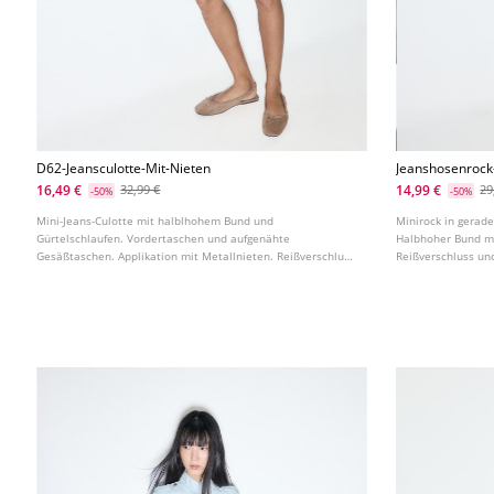
D62-Jeansculotte-Mit-Nieten
Jeanshosenrock
Laserprint
16,49 €
14,99 €
32,99 €
29
-50%
-50%
Mini-Jeans-Culotte mit halblhohem Bund und
Minirock in gerad
Gürtelschlaufen. Vordertaschen und aufgenähte
Halbhoher Bund mi
Gesäßtaschen. Applikation mit Metallnieten. Reißverschluss
Reißverschluss un
und Metallknopf vorne.