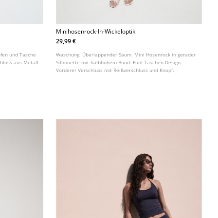
Minihosenrock-In-Wickeloptik
29,99 €
ufen und Tasche
Waschung. Überlappender Saum. Mini Hosenrock in gerader
chluss aus Metall
Silhouette mit halbhohem Bund. Fünf Taschen Design.
Vorderer Verschluss mit Reißverschluss und Knopf.