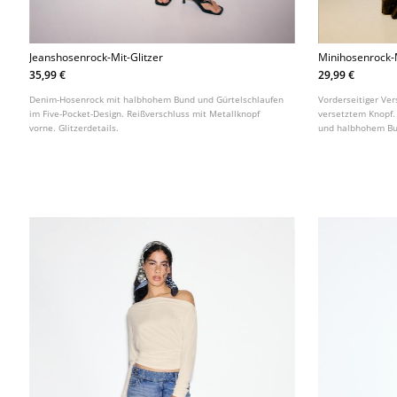
Jeanshosenrock-Mit-Glitzer
Minihosenrock-M
35,99 €
29,99 €
Denim-Hosenrock mit halbhohem Bund und Gürtelschlaufen
Vorderseitiger Ver
im Five-Pocket-Design. Reißverschluss mit Metallknopf
versetztem Knopf.
vorne. Glitzerdetails.
und halbhohem Bun
Optik. Detail mit