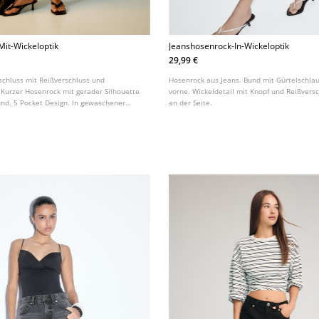
it-Wickeloptik
Jeanshosenrock-In-Wickeloptik
29,99 €
schluss mit Reißverschluss und
Hosenrock aus Jeans. Bund mit Gürtelschla
 Kurzer Hosenrock mit gerader Silhouette
vorne. Wickeldetail mit Knopf und Reißvers
d. 5 Pocket Design. In gewaschener
an der Seite.
 überkreuztem Saum.