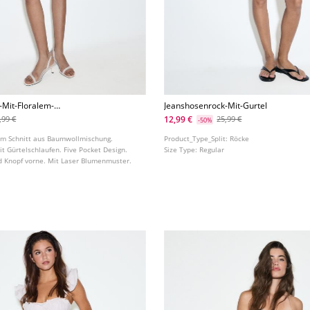
-Mit-Floralem-
Jeanshosenrock-Mit-Gurtel
12,99 €
,99 €
25,99 €
-50%
em Schnitt aus Baumwollmischung.
Product_Type_Split:
Röcke
t Gürtelschlaufen. Five Pocket Design.
Size Type:
Regular
d Knopf vorne. Mit Laser Blumenmuster.