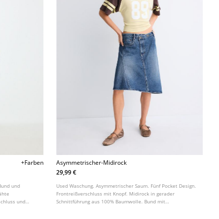
+Farben
Asymmetrischer-Midirock
29,99 €
Bund und
Used Waschung. Asymmetrischer Saum. Fünf Pocket Design.
ähte
Frontreißverschluss mit Knopf. Midirock in gerader
schluss und
Schnittführung aus 100% Baumwolle. Bund mit
Gürtelschlaufen.