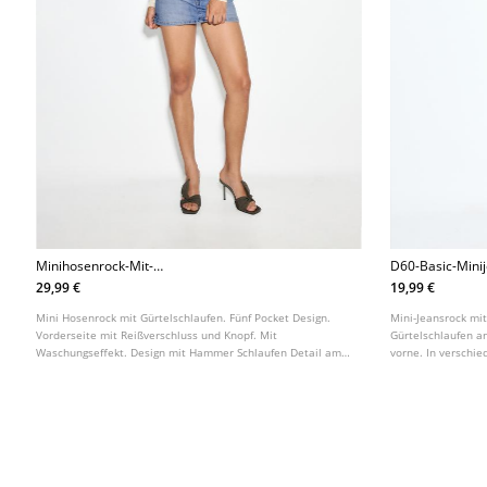
Minihosenrock-Mit-
D60-Basic-Mini
Hammerschlaufendetail
29,99 €
19,99 €
Mini Hosenrock mit Gürtelschlaufen. Fünf Pocket Design.
Mini-Jeansrock mi
Vorderseite mit Reißverschluss und Knopf. Mit
Gürtelschlaufen an
Waschungseffekt. Design mit Hammer Schlaufen Detail am
vorne. In verschie
Bund.