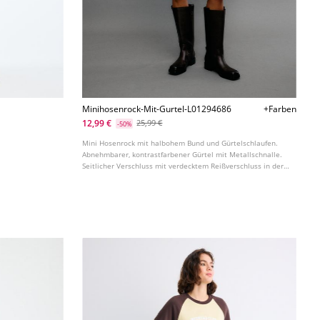
Minihosenrock-Mit-Gurtel-L01294686
+Farben
12,99 €
25,99 €
-50%
Mini Hosenrock mit halbohem Bund und Gürtelschlaufen.
Abnehmbarer, kontrastfarbener Gürtel mit Metallschnalle.
Seitlicher Verschluss mit verdecktem Reißverschluss in der
Naht. Innenfutter im Shorts Stil. In verschiedenen Farben
erhältlich.