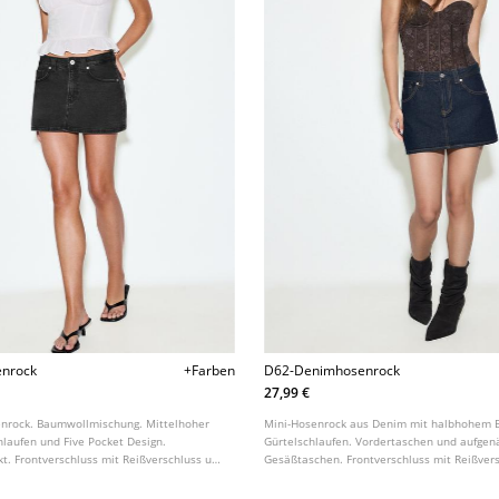
nrock
+Farben
D62-Denimhosenrock
27,99 €
enrock. Baumwollmischung. Mittelhoher
Mini-Hosenrock aus Denim mit halbhohem 
hlaufen und Five Pocket Design.
Gürtelschlaufen. Vordertaschen und aufgen
t. Frontverschluss mit Reißverschluss und
Gesäßtaschen. Frontverschluss mit Reißver
denen Farben erhältlich.
Metallknopf.