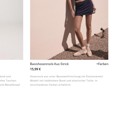
Basishosenrock-Aus-Strick
+Farben
15,99 €
Bund und
Hosenrock aus einer Baumwollmischung mit Elastananteil.
nähte Taschen
Modell mit halbhohem Bund und elastischer Taille. In
 und Metallknopf.
verschiedenen Farben erhältlich.