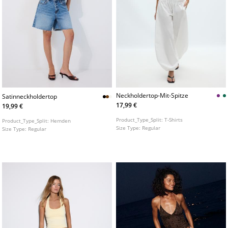
Neckholdertop-Mit-Spitze
Satinneckholdertop
17,99 €
19,99 €
Product_Type_Split:
T-Shirts
Product_Type_Split:
Hemden
Size Type:
Regular
Size Type:
Regular