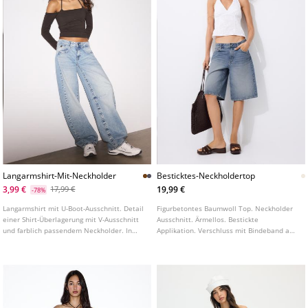
Langarmshirt-Mit-Neckholder
Besticktes-Neckholdertop
3,99 €
19,99 €
17,99 €
-78%
Langarmshirt mit U-Boot-Ausschnitt. Detail
Figurbetontes Baumwoll Top. Neckholder
einer Shirt-Überlagerung mit V-Ausschnitt
Ausschnitt. Ärmellos. Bestickte
und farblich passendem Neckholder. In
Applikation. Verschluss mit Bindeband am
verschiedenen Farben erhältlich.
Hals und seitlichem Reißverschluss. In
verschiedenen Farben erhältlich.