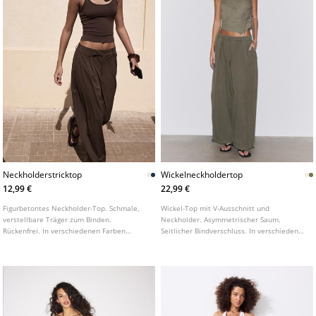
Neckholderstricktop
Wickelneckholdertop
12,99 €
22,99 €
Figurbetontes Neckholder-Top. Schmale,
Wickel-Top mit V-Ausschnitt und
verstellbare Träger zum Binden.
Neckholder. Asymmetrischer Saum.
Rückenfrei. In verschiedenen Farben
Seitlicher Bindverschluss. In verschiedenen
erhältlich.
Farben erhältlich.