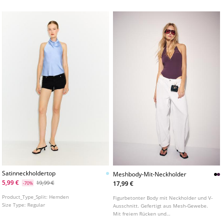
Seitliche Raffungen.
Satinneckholdertop
Meshbody-Mit-Neckholder
5,99 €
19,99 €
17,99 €
-70%
Product_Type_Split:
Hemden
Figurbetonter Body mit Neckholder und V-
Size Type:
Regular
Ausschnitt. Gefertigt aus Mesh-Gewebe.
Mit freiem Rücken und
Druckknopfverschluss im Schritt. In