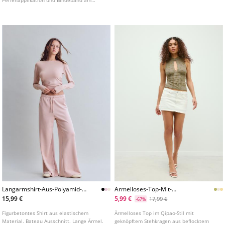
Perlenapplikation und Bindeband am
Nacken.
Langarmshirt-Aus-Polyamid-
Armelloses-Top-Mit-
Mit-Raffungen
Stehkragen
15,99 €
5,99 €
17,99 €
-67%
Figurbetontes Shirt aus elastischem
Ärmelloses Top im Qipao-Stil mit
Material. Bateau Ausschnitt. Lange Ärmel.
geknöpftem Stehkragen aus beflocktem