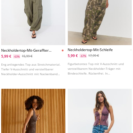
Neckholdertop-Mit-Schleife
Neckholdertop-Mit-Geraffter-
Schleife
5,99 €
17,99 €
5,99 €
15,99 €
-67%
-63%
Figurbetontes Top mit V-Ausschnitt und
Eng anliegendes Top aus Stretchmaterial.
verstellbarem Neckholder-Träger mit
Tiefer V-Ausschnitt und verstellbarer
Bindeschleife. Rückenfrei. In
Neckholder-Ausschnitt mit Nackenband
verschiedenen Farben erhältlich.
zum individuellen Anpassen. Raffungen an
den Seiten. In verschiedenen Farben
erhältlich.