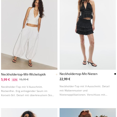
Neckholdertop-Mit-Nieten
Neckholdertop-Mit-Wickeloptik
22,99 €
5,99 €
15,99 €
-63%
Neckholder-Top mit V-Ausschnitt. Detail
Neckholder-Top mit V-Ausschnitt.
mit Wabenmuster und
Rückenfrei. Eng anliegender Saum im
Nietenapplikationen. Verschluss mit
Korsett-Stil. Detail mit überkreuztem Stoff
Nackenband.
auf der Vorderseite.