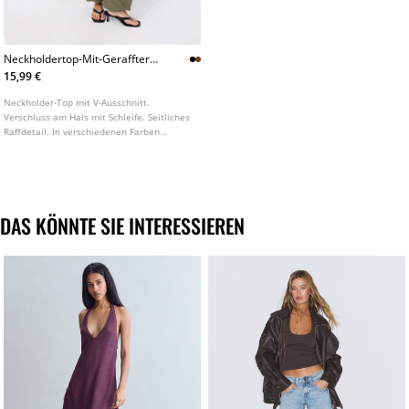
Neckholdertop-Mit-Geraffter-
Schleife
15,99 €
Neckholder-Top mit V-Ausschnitt.
Verschluss am Hals mit Schleife. Seitliches
Raffdetail. In verschiedenen Farben
erhältlich.
DAS KÖNNTE SIE INTERESSIEREN