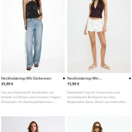
Neckholdertop-Mit-Stickereien
Neckholdertop-Mit-
Tupfenmuster
35,99 €
15,99 €
Top aus Viskosestoff. Neckholder mit
Neckholder-Top mit V-Ausschnitt und
Schleife am Rücken und schmalen Trägern.
verstellbarem Bindeband am Hals.
Stickereien mit Perlenapplikationen.
Körpernaher Saum. Detail aus bedrucktem
Wellenförmiger Saum.
Stoff.