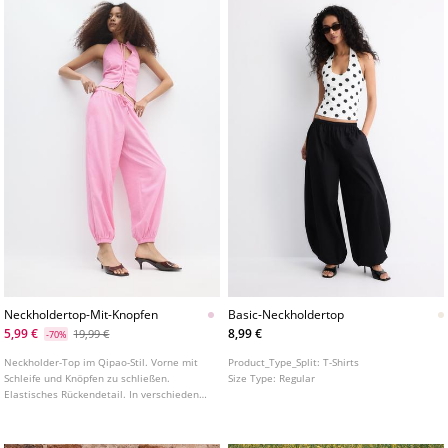
Neckholdertop-Mit-Knopfen
Basic-Neckholdertop
5,99 €
8,99 €
19,99 €
-70%
Neckholder-Top im Qipao-Stil. Vorne mit
Product_Type_Split:
T-Shirts
Schleife und Knöpfen zu schließen.
Size Type:
Regular
Elastisches Rückendetail. In verschiedenen
Farben erhältlich.