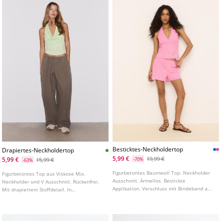
Besticktes-Neckholdertop
Drapiertes-Neckholdertop
5,99 €
19,99 €
5,99 €
15,99 €
-70%
-63%
Figurbetontes Baumwoll Top. Neckholder
Figurbetontes Top aus Viskose Mix.
Ausschnitt. Ärmellos. Bestickte
Neckholder und V Ausschnitt. Rückenfrei.
Applikation. Verschluss mit Bindeband am
Mit drapiertem Stoffdetail. In
Hals und seitlichem Reißverschluss. In
verschiedenen Farben erhältlich.
verschiedenen Farben erhältlich.