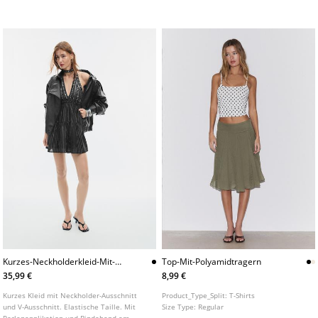
mit Paillettenstickerei.
erhältlich.
Kurzes-Neckholderkleid-Mit-
Top-Mit-Polyamidtragern
Perlen
35,99 €
8,99 €
Kurzes Kleid mit Neckholder-Ausschnitt
Product_Type_Split:
T-Shirts
und V-Ausschnitt. Elastische Taille. Mit
Size Type:
Regular