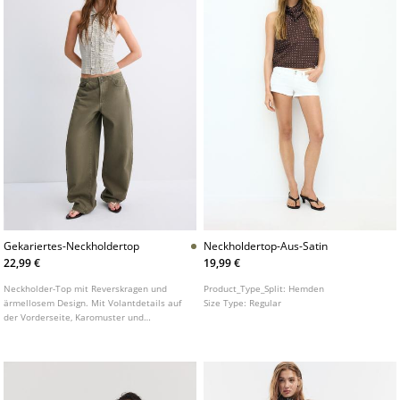
Gekariertes-Neckholdertop
Neckholdertop-Aus-Satin
22,99 €
19,99 €
Neckholder-Top mit Reverskragen und
Product_Type_Split:
Hemden
ärmellosem Design. Mit Volantdetails auf
Size Type:
Regular
der Vorderseite, Karomuster und
durchgehender Knopfleiste vorne.