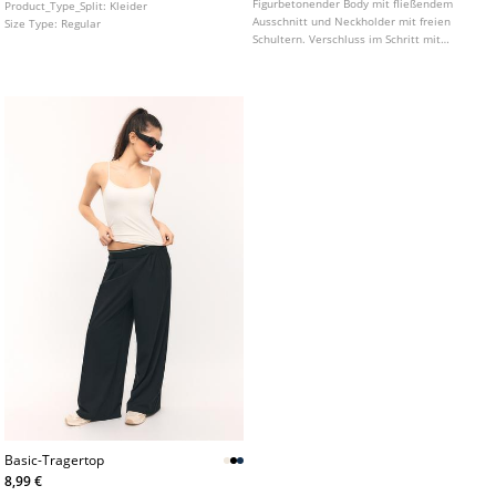
Figurbetonender Body mit fließendem
Product_Type_Split:
Kleider
Ausschnitt und Neckholder mit freien
Size Type:
Regular
Schultern. Verschluss im Schritt mit
Druckknöpfen. In verschiedenen Farben
erhältlich.
Basic-Tragertop
8,99 €