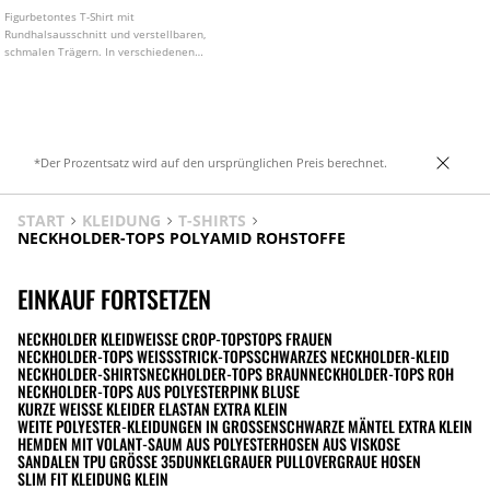
Figurbetontes T-Shirt mit
Rundhalsausschnitt und verstellbaren,
schmalen Trägern. In verschiedenen
Farben erhältlich.
*Der Prozentsatz wird auf den ursprünglichen Preis berechnet.
START
KLEIDUNG
T-SHIRTS
NECKHOLDER-TOPS POLYAMID ROHSTOFFE
EINKAUF FORTSETZEN
NECKHOLDER KLEID
WEISSE CROP-TOPS
TOPS FRAUEN
NECKHOLDER-TOPS WEISS
STRICK-TOPS
SCHWARZES NECKHOLDER-KLEID
NECKHOLDER-SHIRTS
NECKHOLDER-TOPS BRAUN
NECKHOLDER-TOPS ROH
NECKHOLDER-TOPS AUS POLYESTER
PINK BLUSE
KURZE WEISSE KLEIDER ELASTAN EXTRA KLEIN
WEITE POLYESTER-KLEIDUNGEN IN GROSSEN
SCHWARZE MÄNTEL EXTRA KLEIN
HEMDEN MIT VOLANT-SAUM AUS POLYESTER
HOSEN AUS VISKOSE
SANDALEN TPU GRÖSSE 35
DUNKELGRAUER PULLOVER
GRAUE HOSEN
SLIM FIT KLEIDUNG KLEIN