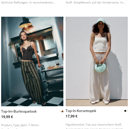
Seitliche Raffungen. In verschiedenen
Stoff. Knopfdetails auf der Vorderseite. In
Farben erhältlich.
verschiedenen Farben erhältlich.
Top-In-Korsettoptik
Top-Im-Burlesquelook
17,99 €
19,99 €
Figurbetontes Top aus elastischem Stoff.
Product_Type_Split:
T-Shirts
Ausgestattet mit einem Kastenausschnitt