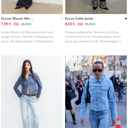
Kurzer-Blazer-Mit-
Kurze-Softe-Jacke
Rundausschnitt
7,99 €
8,63 €
35,99 €
35,99 €
-78%
-76%
Kurzer Blazer mit Rundausschnitt und
Vordere aufgenähte Taschen mit Patte.
langen Ärmeln. Falsche Paspeltaschen
Frontverschluss mit Druckknöpfen. Kurze
vorne. Knopfverschluss in Wickeloptik
Jacke aus weichem Stoff. Reverskragen und
vorne. In verschiedenen Farben erhältlich.
lange Ärmel mit Manschetten. In
verschiedenen Farben erhältlich.