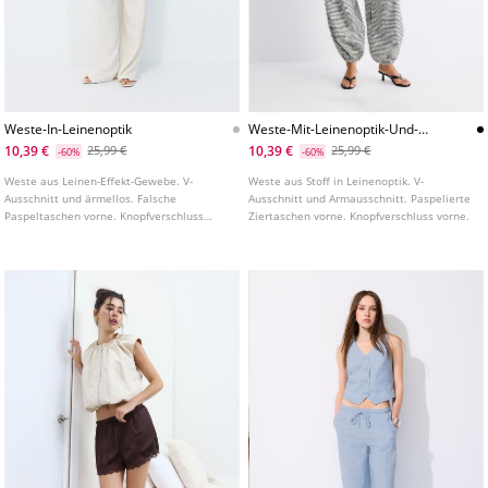
Weste-In-Leinenoptik
Weste-Mit-Leinenoptik-Und-
Knopfen
10,39 €
10,39 €
25,99 €
25,99 €
-60%
-60%
Weste aus Leinen-Effekt-Gewebe. V-
Weste aus Stoff in Leinenoptik. V-
Ausschnitt und ärmellos. Falsche
Ausschnitt und Armausschnitt. Paspelierte
Paspeltaschen vorne. Knopfverschluss
Ziertaschen vorne. Knopfverschluss vorne.
vorne.