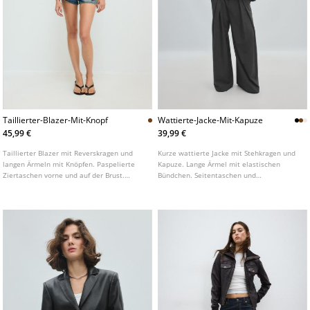
Taillierter-Blazer-Mit-Knopf
Wattierte-Jacke-Mit-Kapuze
45,99 €
39,99 €
Taillierter Blazer mit Reverskragen und
Kurze wattierte Jacke mit Stehkragen und
langen Ärmeln mit Knöpfen. Paspelierte
Kapuze. Lange Ärmel mit elastischen
Ziertaschen vorne und auf der Brust.
Bündchen. Seitentaschen und
Knopfverschluss vorne.
Reißverschluss vorne. In verschiedenen
Farben erhältlich.