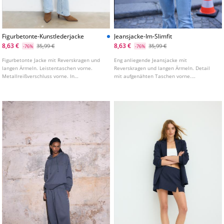
Figurbetonte-Kunstlederjacke
Jeansjacke-Im-Slimfit
8,63 €
8,63 €
35,99 €
35,99 €
-76%
-76%
Figurbetonte Jacke mit Reverskragen und
Eng anliegende Jeansjacke mit
langen Ärmeln. Leistentaschen vorne.
Reverskragen und langen Ärmeln. Detail
Metallreißverschluss vorne. In
mit aufgenähten Taschen vorne.
verschiedenen Farben erhältlich.
Knopfleiste mit Metallknöpfen.