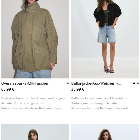
Oversizeparka-Mit-Taschen
Ballonjacke-Aus-Weichem-
Material
65,99 €
35,99 €
Oversize-Parka mit Stehkragen und langen
Ballonjacke aus weichem Material mit
Ärmeln. Vordere aufgenähte
Stehkragen und langen Ärmeln.
Pattentaschen. Vorderer Reißverschluss
Seitentaschen und Reißverschluss mit
unter einer verdeckten Blende.
Druckknopfleiste vorne. Saum und
Schulterriegel-Details.
Ärmelbündchen mit elastischem
Abschluss. In verschiedenen Farben
erhältlich.