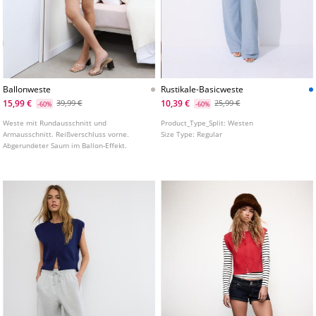
Ballonweste
Rustikale-Basicweste
15,99 €
10,39 €
39,99 €
25,99 €
-60%
-60%
Weste mit Rundausschnitt und
Product_Type_Split:
Westen
Armausschnitt. Reißverschluss vorne.
Size Type:
Regular
Abgerundeter Saum im Ballon-Effekt.