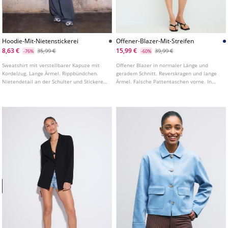
Hoodie-Mit-Nietenstickerei
Offener-Blazer-Mit-Streifen
8,63 €
15,99 €
35,99 €
39,99 €
-76%
-60%
Sweatshirt mit verstellbarer Kapuze mit
Offener Blazer in normaler Länge und
Kordelzug. Lange Ärmel. Rippbündchen.
geradem Schnitt. Reverskragen und lange
Nietendetail an der Schulter und Stickerei
Ärmel. Falsche Pattentaschen vorne. In
vorne.
verschiedenen Farben erhältlich.