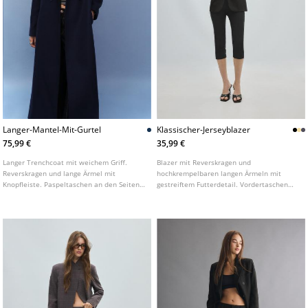
Langer-Mantel-Mit-Gurtel
Klassischer-Jerseyblazer
75,99 €
35,99 €
Langer Trenchcoat mit weichem Griff.
Blazer mit Reverskragen und
Reverskragen und lange Ärmel mit
hochkrempelbaren langen Ärmeln mit
Knopfleiste. Paspeltaschen an den Seiten.
gestreiftem Futterdetail. Vordertaschen
Gekreuzter Verschluss vorne mit Knöpfen
mit Patte. Knopfverschluss vorne. In
und Gürtel aus demselben Stoff. In
verschiedenen Farben erhältlich.
verschiedenen Farben erhältlich.