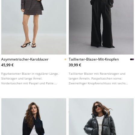
Asymmetrischer-Karoblazer
Taillierter-Blazer-Mit-Knopfen
45,99 €
39,99 €
Figurbetonter Blazer in regulärer Länge.
Taillierter Blazer mit Reverskragen und
Stehkragen und lange Ärmel.
langen Ärmeln. Paspeltaschen vorne.
Vordertaschen mit Paspel und Patte.
Zweireihiger Knopfverschluss mit sechs
Asymmetrischer Knopfverschluss vorne.
Knöpfen. In verschiedenen Farben
erhältlich.