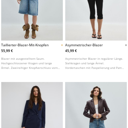
Taillierter-Blazer-Mit-Knopfen
Asymmetrischer-Blazer
55,99 €
45,99 €
Blazer mit ausgestelltem Saum.
Asymmetrischer Blazer in regulärer Länge.
Hochgeschlossener Kragen und lange
Stehkragen und lange Ärmel.
Ärmel. Zweireihiger Knopfverschluss vorne.
Vordertaschen mit Paspelierung und Patte.
Pattentaschen vorne.
Zweireihiger Knopfverschluss vorne.