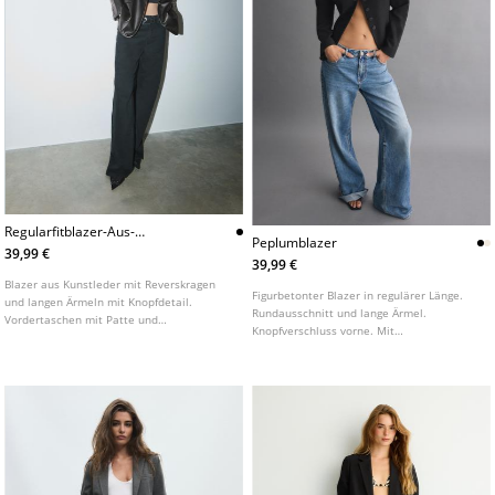
Regularfitblazer-Aus-
Peplumblazer
Kunstleder
39,99 €
39,99 €
Blazer aus Kunstleder mit Reverskragen
Figurbetonter Blazer in regulärer Länge.
und langen Ärmeln mit Knopfdetail.
Rundausschnitt und lange Ärmel.
Vordertaschen mit Patte und
Knopfverschluss vorne. Mit
Leistentasche auf der Brust.
Schulterpolstern. In verschiedenen Farben
Knopfverschluss vorne.
erhältlich.