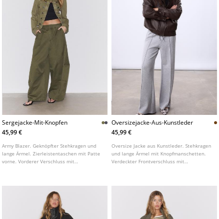
Sergejacke-Mit-Knopfen
Oversizejacke-Aus-Kunstleder
45,99 €
45,99 €
Army Blazer. Geknöpfter Stehkragen und
Oversize Jacke aus Kunstleder. Stehkragen
lange Ärmel. Zierleistentaschen mit Patte
und lange Ärmel mit Knopfmanschetten.
vorne. Vorderer Verschluss mit
Verdeckter Frontverschluss mit
Metallhaken. Mit Metalldetails an den
Metallreißverschluss und Druckknöpfen.
Knöpfen.
Aufgenähte Taschen mit Patte und Knopf
vorne und Paspeltaschen an den Seiten.
Elastischer Saum.