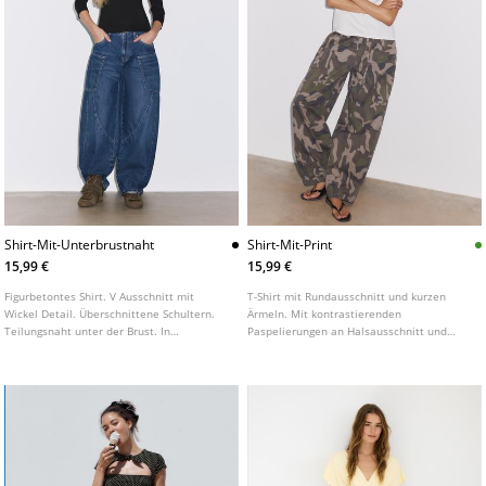
Shirt-Mit-Unterbrustnaht
Shirt-Mit-Print
15,99 €
15,99 €
Figurbetontes Shirt. V Ausschnitt mit
T-Shirt mit Rundausschnitt und kurzen
Wickel Detail. Überschnittene Schultern.
Ärmeln. Mit kontrastierenden
Teilungsnaht unter der Brust. In
Paspelierungen an Halsausschnitt und
verschiedenen Farben erhältlich.
Ärmeln.