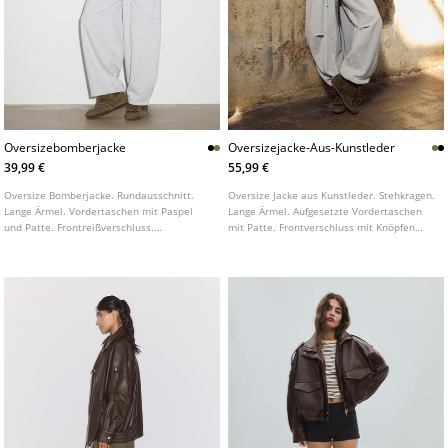
Oversizebomberjacke
Oversizejacke-Aus-Kunstleder
39,99 €
55,99 €
Oversize Bomberjacke. Rundausschnitt.
Oversize Jacke aus Kunstleder. Stehkragen.
Lange Ärmel. Vordertaschen mit Paspel
Lange Ärmel. Aufgesetzte Vordertaschen
und Patte. Frontreißverschluss.
mit Patte. Frontverschluss mit Knöpfen
Rippbündchen.
und Reißverschluss am Kragen. Elastischer
Saum.