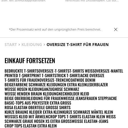
Stoff. Mit Schmuckapplikationen.
Verschluss mit Druckknöpfen. Cut out
Detail und geraffter Stoff an der
Vorderseite. In verschiedenen Farben
erhältlich.
*Der Prozentsatz wird auf den ursprünglichen Preis berechnet.
START
KLEIDUNG
OVERSIZE T-SHIRT FÜR FRAUEN
EINKAUF FORTSETZEN
BEDRUCKTE T-SHIRTS
OVERSIZE-T-SHIRTS
T-SHIRTS WEISS
OVERSIZE-MANTEL
PRINTED T-SHIRT
PRINT T-SHIRT
STRICK T-SHIRT
JACKE OVERSIZE
T-SHIRTS FÜR FRAUEN
OVERSIZE-TRENCHCOAT
WIDE DENIM
BEIGEFARBENE SCHWARZE KLEIDUNGEN EXTRA KLEIN
LEDERBLAZER
WEISSE HOSEN KLEIDUNG
ANZUGHOSE SCHWARZ
WEISSE HEMDEN BRAUN KLEIDUNG
NECKHOLDER KLEID
BEIGE OBERBEKLEIDUNG FÜR FRAUEN
WEISSE JEANS
FRAUEN STEPPJACKE
BASIC-TOPS AUS POLYESTER EXTRA GROSS
ROSA ELASTAN OBERTEILE GROSSE SHIRTS
KURZE BRAUNE KLEIDER EXTRA KLEIN
KURZE SCHWARZE MÄNTEL KLEIN
WEISSES KLEID MIT ÄRMELN
CROP TOPS T-SHIRTS ELASTAN KLEIN WEISS
SCHWARZE GRAUE HOSEN XS EXTRA GROSS
WEISSE ELASTAN-JEANS
CROP TOPS ELASTAN EXTRA KLEIN