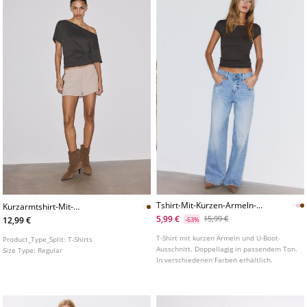
Tshirt-Mit-Kurzen-Armeln-
Kurzarmtshirt-Mit-
Und-Doppellagig
Ubootausschnitt-Und-
5,99 €
15,99 €
12,99 €
-63%
Raffungen-L07055550
T-Shirt mit kurzen Ärmeln und U-Boot-
Product_Type_Split:
T-Shirts
Ausschnitt. Doppellagig in passendem Ton.
Size Type:
Regular
In verschiedenen Farben erhältlich.