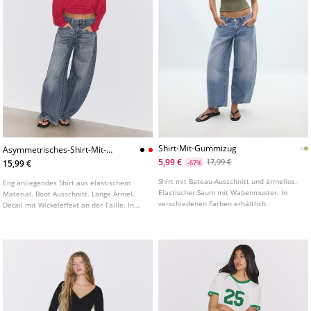
Shirt-Mit-Gummizug
Asymmetrisches-Shirt-Mit-
Wickeleffekt
5,99 €
17,99 €
15,99 €
-67%
Shirt mit Bateau-Ausschnitt und ärmellos.
Eng anliegendes Shirt aus elastischem
Elastischer Saum mit Wabenmuster. In
Material. Boot Ausschnitt. Lange Ärmel.
verschiedenen Farben erhältlich.
Detail mit Wickeleffekt an der Taille. In
verschiedenen Farben erhältlich.