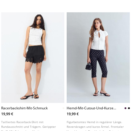
erhältlich.
Racerbackshirt-Mit-Schmuck
Hemd-Mit-Cutout-Und-Kurzen-
Armeln
19,99 €
19,99 €
Tailliertes Racerback-Shirt mit
Figurbetontes Hemd in regulärer Länge.
Rundausschnitt und Trägern. Gerippter
Reverskragen und kurze Ärmel. Frontaler