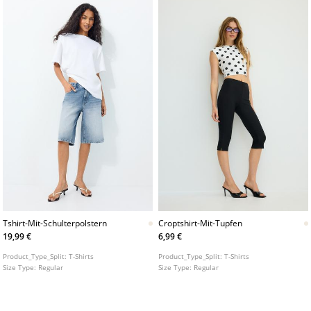
Tshirt-Mit-Schulterpolstern
Croptshirt-Mit-Tupfen
19,99 €
6,99 €
Product_Type_Split:
T-Shirts
Product_Type_Split:
T-Shirts
Size Type:
Regular
Size Type:
Regular