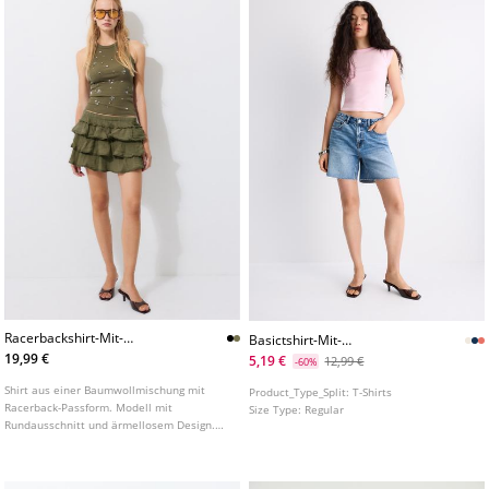
Racerbackshirt-Mit-
Basictshirt-Mit-
Schmucksteinen
Bateauausschnitt
19,99 €
5,19 €
12,99 €
-60%
Shirt aus einer Baumwollmischung mit
Product_Type_Split:
T-Shirts
Racerback-Passform. Modell mit
Size Type:
Regular
Rundausschnitt und ärmellosem Design.
Mit Schmuckstein-Applikationen und
Rippstrick-Finish.