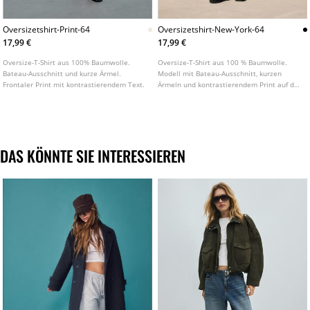
Oversizetshirt-Print-64
Oversizetshirt-New-York-64
17,99 €
17,99 €
Oversize-T-Shirt aus 100% Baumwolle.
Oversize-T-Shirt aus 100 % Baumwolle.
Bateau-Ausschnitt und kurze Ärmel.
Modell mit Bateau-Ausschnitt, kurzen
Frontaler Print mit kontrastierendem Text.
Ärmeln und kontrastierendem Print auf der
Vorderseite.
DAS KÖNNTE SIE INTERESSIEREN