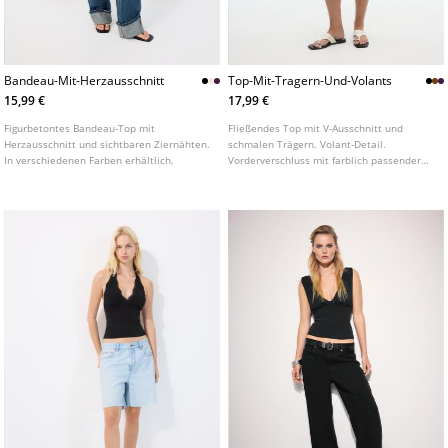
Bandeau-Mit-Herzausschnitt
Top-Mit-Tragern-Und-Volants
15,99 €
17,99 €
Figurbetontes Bandeau-Top mit
Fließendes Top mit V-Ausschnitt und
Herzausschnitt und sichtbaren Ziernähten.
schmalen Trägern. Volant-Detail.
In verschiedenen Farben erhältlich.
Vorderverschluss mit farblich passender
Schleife. In verschiedenen Farben
erhältlich.