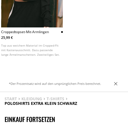
Croppedtopset-Mit-Armlingen
25,99 €
Top aus weichem Material im Cropped-Fit
mit Kastenausschnitt. Dazu passende
lange Ärmelmanschetten. Zweiteiliges Set.
*Der Prozentsatz wird auf den ursprünglichen Preis berechnet.
START
KLEIDUNG
T-SHIRTS
POLOSHIRTS EXTRA KLEIN SCHWARZ
EINKAUF FORTSETZEN