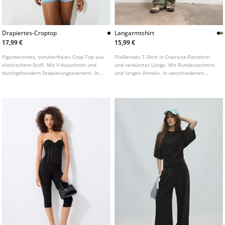
Drapiertes-Croptop
Langarmtshirt
17,99 €
15,99 €
Figurbetontes, schulterfreies Crop-Top aus
Fließendes T-Shirt in Oversize-Passform
elastischem Stoff. Mit V-Ausschnitt und
und verkürzter Länge. Mit Rundausschnitt
durchgehendem Drapierungselement. In
und langen Ärmeln. In verschiedenen
verschiedenen Farben erhältlich.
Farben erhältlich.