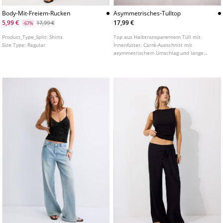
Body-Mit-Freiem-Rucken
Asymmetrisches-Tulltop
5,99 €
17,99 €
17,99 €
-67%
Product_Type_Split:
Shirts
Top aus Halbtransparentem Tüll mit
Size Type:
Regular
Innenfutter. Carré-Ausschnitt mit
asymmetrischem Umschlag und lange
Ärmel mit Off-Shoulder-Design. Gerafftes
Detail an der Seite. In verschiedenen
Farben erhältlich.