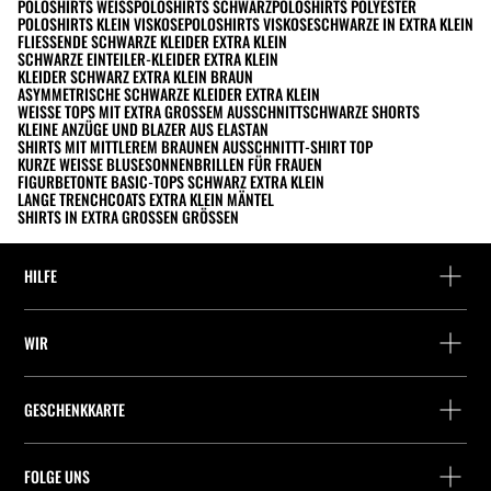
POLOSHIRTS WEISS
POLOSHIRTS SCHWARZ
POLOSHIRTS POLYESTER
POLOSHIRTS KLEIN VISKOSE
POLOSHIRTS VISKOSE
SCHWARZE IN EXTRA KLEIN
FLIESSENDE SCHWARZE KLEIDER EXTRA KLEIN
SCHWARZE EINTEILER-KLEIDER EXTRA KLEIN
KLEIDER SCHWARZ EXTRA KLEIN BRAUN
ASYMMETRISCHE SCHWARZE KLEIDER EXTRA KLEIN
WEISSE TOPS MIT EXTRA GROSSEM AUSSCHNITT
SCHWARZE SHORTS
KLEINE ANZÜGE UND BLAZER AUS ELASTAN
SHIRTS MIT MITTLEREM BRAUNEN AUSSCHNITT
T-SHIRT TOP
KURZE WEISSE BLUSE
SONNENBRILLEN FÜR FRAUEN
FIGURBETONTE BASIC-TOPS SCHWARZ EXTRA KLEIN
LANGE TRENCHCOATS EXTRA KLEIN MÄNTEL
SHIRTS IN EXTRA GROSSEN GRÖSSEN
HILFE
Hilfe und Kontakt
WIR
Wo befindet sich deine Bestellung gerade?
Suchen Sie ein Geschäft
Rückgabe als Gast
GESCHENKKARTE
Unternehmen
Packstation-Finder
Saldoabfrage
Arbeite mit Stradivarius
Stradivarius ID
FOLGE UNS
Kauf einer Geschenkkarte
Company Profile
Präferenz-Cookies