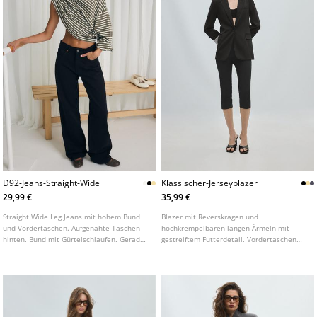
D92-Jeans-Straight-Wide
Klassischer-Jerseyblazer
29,99 €
35,99 €
Straight Wide Leg Jeans mit hohem Bund
Blazer mit Reverskragen und
und Vordertaschen. Aufgenähte Taschen
hochkrempelbaren langen Ärmeln mit
hinten. Bund mit Gürtelschlaufen. Gerades,
gestreiftem Futterdetail. Vordertaschen
weites Bein. Frontverschluss mit
mit Patte. Knopfverschluss vorne.
Reißverschluss und Metallknopf. In
verschiedenen Farben erhältlich.