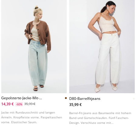
Gepolsterte-Jacke-Mit-
D80-Barrelfitjeans
Rundausschnitt
14,39 €
35,99 €
35,99 €
-60%
Jacke mit Rundausschnitt und langen
Barrel-Fit-Jeans aus Baumwolle mit hohem
Ärmeln. Knopfleiste vorne. Paspeltaschen
Bund und Gürtelschlaufen. Fünf-Taschen-
vorne. Elastischer Saum.
Design. Verschluss vorne mit
Reißverschluss und Knopf.