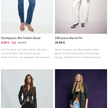
Slimfitjeans-Mit-Tiefem-Bund
D80-Jeans-Barrel-Fit
8,99 €
35,99 €
29,99 €
-70%
Slim Fit Jeans mit tiefem Bund. Gerades,
Barrel-Fit-Jeans aus Baumwolle. Hoher
schmales Bein. Five Pocket Design.
Bund mit Gürtelschlaufen. Five-Pocket-
Reißverschluss und doppelter Metallknopf
Design. Reißverschluss und Knopf vorne.
vorne. In verschiedenen Farben erhältlich.