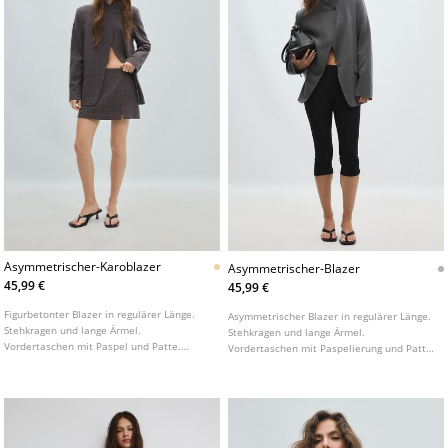
Asymmetrischer-Karoblazer
Asymmetrischer-Blazer
45,99 €
45,99 €
Figurbetonter Blazer in regulärer Länge.
Asymmetrischer Blazer in regulärer Länge.
Stehkragen und lange Ärmel.
Stehkragen und lange Ärmel.
Vordertaschen mit Paspel und Patte.
Vordertaschen mit Paspelierung und Patte.
Asymmetrischer Knopfverschluss vorne.
Zweireihiger Knopfverschluss vorne.