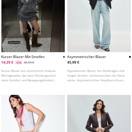
Kurzer-Blazer-Mit-Streifen
Asymmetrischer-Blazer
14,39 €
45,99 €
35,99 €
-60%
Kurzer Blazer aus elastischem Viskose-
Figurbetonter Blazer mit Stehkragen und
Mischgewebe, das dem Kleidungsstück
langen Ärmeln. Leistentaschen mit Patte
mehr Komfort und Bewegungsfreiheit
vorne. Asymmetrischer Knopfverschluss
verleiht. Reverskragen und lange Ärmel mit
vorne.
ausgestelltem Abschluss. Paspeltaschen
mit Patte vorne. Knopfverschluss vorne.