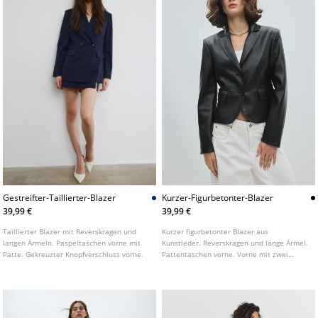
Gestreifter-Taillierter-Blazer
Kurzer-Figurbetonter-Blazer
39,99 €
39,99 €
Taillierter Blazer mit Reverskragen und
Kurzer figurbetonter Blazer aus
langen Ärmeln. Paspeltaschen vorne mit
Kunstleder. Reverskragen und lange Ärmel.
Patte. Gekreuzter Knopfverschluss vorne.
Pattentaschen vorne. Vorne mit zwei
Knöpfen zu schließen.