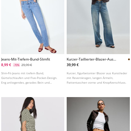
Jeans-Mit-Tiefem-Bund-Slimfit
Kurzer-Taillierter-Blazer-Aus-
Kunstleder
8,99 €
39,99 €
29,99 €
-70%
Slim-Fit-Jeans mit tiefem Bund,
Kurzer, figurbetonter Blazer aus Kunstleder
Gürtelschlaufen und Five-Pocket-Design.
mit Reverskragen, langen Ärmeln,
Eng anliegendes, gerades Bein und
Pattentaschen vorne und Knopfverschluss.
Reißverschluss mit Knopf vorne. In
verschiedenen Farben erhältlich.