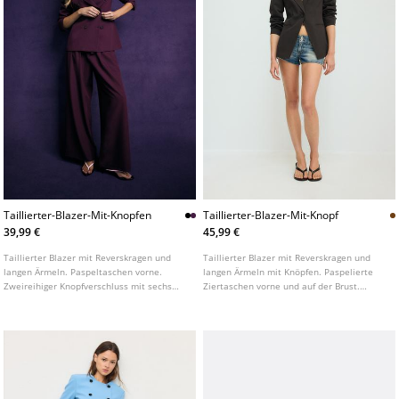
Taillierter-Blazer-Mit-Knopfen
Taillierter-Blazer-Mit-Knopf
39,99 €
45,99 €
Taillierter Blazer mit Reverskragen und
Taillierter Blazer mit Reverskragen und
langen Ärmeln. Paspeltaschen vorne.
langen Ärmeln mit Knöpfen. Paspelierte
Zweireihiger Knopfverschluss mit sechs
Ziertaschen vorne und auf der Brust.
Knöpfen. In verschiedenen Farben
Knopfverschluss vorne.
erhältlich.