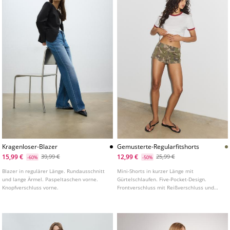
Kragenloser-Blazer
Gemusterte-Regularfitshorts
15,99 €
12,99 €
39,99 €
25,99 €
-60%
-50%
Blazer in regulärer Länge. Rundausschnitt
Mini-Shorts in kurzer Länge mit
und lange Ärmel. Paspeltaschen vorne.
Gürtelschlaufen. Five-Pocket-Design.
Knopfverschluss vorne.
Frontverschluss mit Reißverschluss und
Knopf. Mit umgeschlagenem Saum und
bedrucktem Stoff.