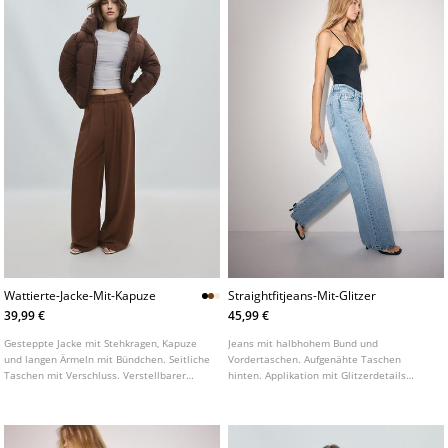
Wattierte-Jacke-Mit-Kapuze
Straightfitjeans-Mit-Glitzer
39,99 €
45,99 €
Gesteppte Jacke mit Stehkragen, Kapuze
Jeans mit halbhohem Bund und
und langen Ärmeln mit Bündchen. Seitliche
Vordertaschen. Aufgenähte Taschen
Taschen mit Verschluss. Verstellbarer
hinten. Applikation mit Glitzerdetails
Saum mit elastischem Kordelzug und
vorne. Gerades Bein. Frontverschluss mit
Stopper. Frontreißverschluss. In
Reißverschluss und Metallknopf.
verschiedenen Farben erhältlich.