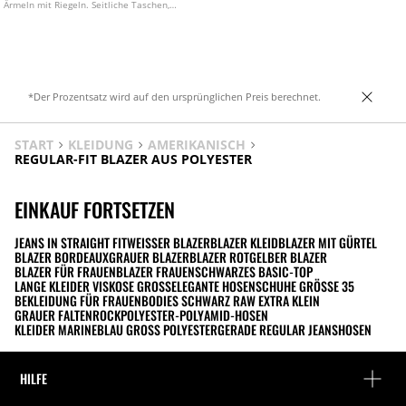
Ärmeln mit Riegeln. Seitliche Taschen,
Schulterklappen und Schößchen am Saum.
Zweireihiger Knopfverschluss und
verstellbarer Gürtel mit Schnalle.
*Der Prozentsatz wird auf den ursprünglichen Preis berechnet.
START
KLEIDUNG
AMERIKANISCH
REGULAR-FIT BLAZER AUS POLYESTER
EINKAUF FORTSETZEN
JEANS IN STRAIGHT FIT
WEISSER BLAZER
BLAZER KLEID
BLAZER MIT GÜRTEL
BLAZER BORDEAUX
GRAUER BLAZER
BLAZER ROT
GELBER BLAZER
BLAZER FÜR FRAUEN
BLAZER FRAUEN
SCHWARZES BASIC-TOP
LANGE KLEIDER VISKOSE GROSS
ELEGANTE HOSEN
SCHUHE GRÖSSE 35
BEKLEIDUNG FÜR FRAUEN
BODIES SCHWARZ RAW EXTRA KLEIN
GRAUER FALTENROCK
POLYESTER-POLYAMID-HOSEN
KLEIDER MARINEBLAU GROSS POLYESTER
GERADE REGULAR JEANSHOSEN
HILFE