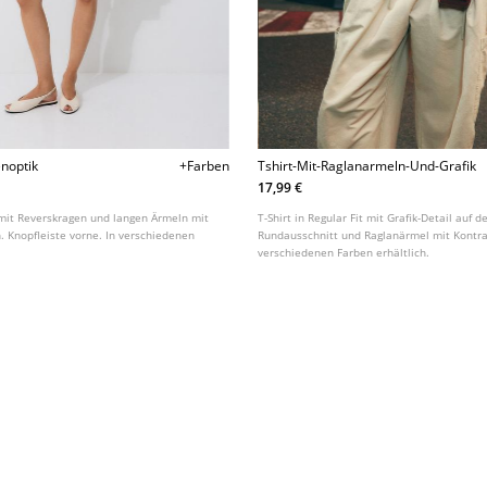
noptik
+Farben
Tshirt-Mit-Raglanarmeln-Und-Grafik
17,99 €
it Reverskragen und langen Ärmeln mit
T-Shirt in Regular Fit mit Grafik-Detail auf d
 Knopfleiste vorne. In verschiedenen
Rundausschnitt und Raglanärmel mit Kontras
verschiedenen Farben erhältlich.