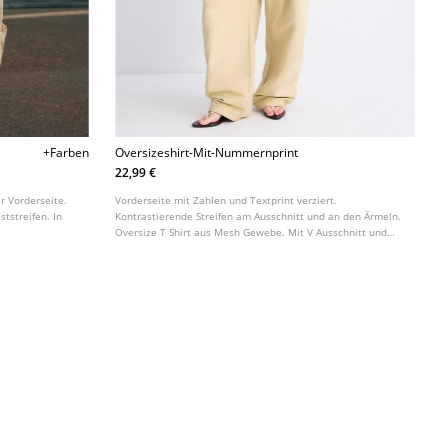
+Farben
Oversizeshirt-Mit-Nummernprint
22,99 €
er Vorderseite.
Vorderseite mit Zahlen und Textprint verziert.
tstreifen. In
Kontrastierende Streifen am Ausschnitt und an den Ärmeln.
Oversize T Shirt aus Mesh Gewebe. Mit V Ausschnitt und
kurzen Ärmeln. In verschiedenen Farben erhältlich.