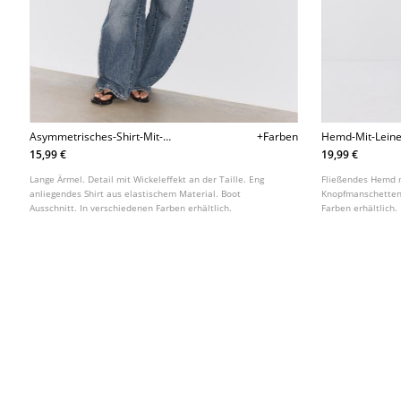
Asymmetrisches-Shirt-Mit-
+Farben
Hemd-Mit-Leine
Wickeleffekt
15,99 €
19,99 €
Lange Ärmel. Detail mit Wickeleffekt an der Taille. Eng
Fließendes Hemd m
anliegendes Shirt aus elastischem Material. Boot
Knopfmanschetten.
Ausschnitt. In verschiedenen Farben erhältlich.
Farben erhältlich.