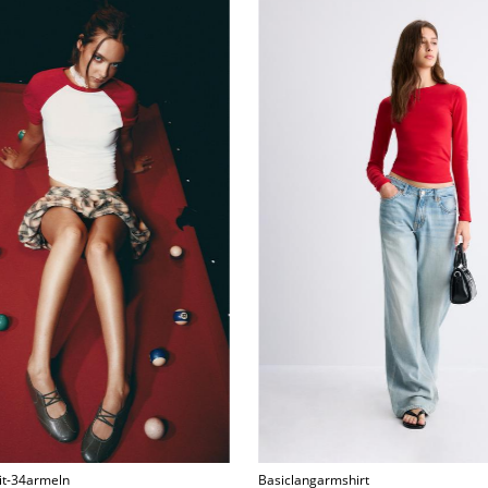
it-34armeln
Basiclangarmshirt