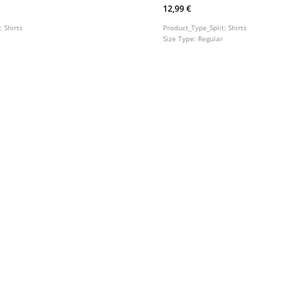
12,99 €
t:
Shirts
Product_Type_Split:
Shirts
Size Type:
Regular