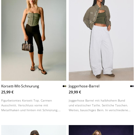
Korsett-Mit-Schnurung
Joggerhose-Barrel
25,99 €
29,99 €
Figurbetontes Korsett Top. Carmen
Joggerhose Barrel mit halbhohem Bund
Ausschnitt. Verschluss vorne mit
und elastischer Taille. Seitliche Taschen.
Metallhaken und hinten mit Schnürung.
Weites, bauschiges Bein. In verschiedenen
Mit Ziernähten. In verschiedenen Farben
Farben erhältlich.
erhältlich.