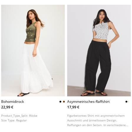
Bohomidirock
Asymmetrisches-Raffshirt
22,99 €
17,99 €
Product_Type_Split:
Röcke
Figurbetontes Shirt mit asymmetrischem
Size Type:
Regular
Ausschnitt und ärmellosem Design.
Raffungen an den Seiten. In verschiedenen
Farben erhältlich.