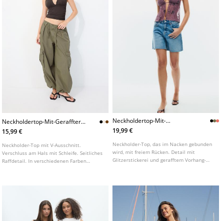
Neckholdertop-Mit-
Neckholdertop-Mit-Geraffter-
Glitzerstickerei
Schleife
19,99 €
15,99 €
Neckholder-Top, das im Nacken gebunden
Neckholder-Top mit V-Ausschnitt.
wird, mit freiem Rücken. Detail mit
Verschluss am Hals mit Schleife. Seitliches
Glitzerstickerei und gerafftem Vorhang-
Raffdetail. In verschiedenen Farben
Effekt sowie Innenfutter im Brustbereich.
erhältlich.
In verschiedenen Farben erhältlich.