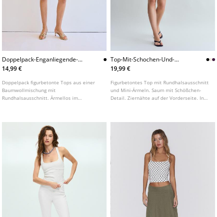
Doppelpack-Enganliegende-
Top-Mit-Schochen-Und-
Racerbacktops
Miniarmeln
14,99 €
19,99 €
Doppelpack figurbetonte Tops aus einer
Figurbetontes Top mit Rundhalsausschnitt
Baumwollmischung mit
und Mini-Ärmeln. Saum mit Schößchen-
Rundhalsausschnitt. Ärmellos im
Detail. Ziernähte auf der Vorderseite. In
Racerback-Stil mit Rippstruktur.
verschiedenen Farben erhältlich.