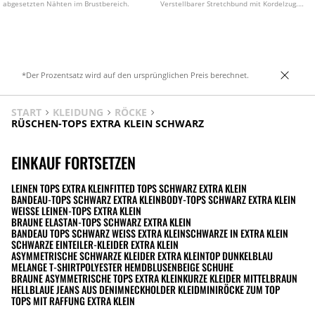
abgesetzten Nähten im Brustbereich.
Verstellbarer Stretchbund mit Kordelzug.
Gerades, weites Bein. In verschiedenen
Farben erhältlich.
*Der Prozentsatz wird auf den ursprünglichen Preis berechnet.
START
KLEIDUNG
RÖCKE
RÜSCHEN-TOPS EXTRA KLEIN SCHWARZ
EINKAUF FORTSETZEN
LEINEN TOPS EXTRA KLEIN
FITTED TOPS SCHWARZ EXTRA KLEIN
BANDEAU-TOPS SCHWARZ EXTRA KLEIN
BODY-TOPS SCHWARZ EXTRA KLEIN
WEISSE LEINEN-TOPS EXTRA KLEIN
BRAUNE ELASTAN-TOPS SCHWARZ EXTRA KLEIN
BANDEAU TOPS SCHWARZ WEISS EXTRA KLEIN
SCHWARZE IN EXTRA KLEIN
SCHWARZE EINTEILER-KLEIDER EXTRA KLEIN
ASYMMETRISCHE SCHWARZE KLEIDER EXTRA KLEIN
TOP DUNKELBLAU
MELANGE T-SHIRT
POLYESTER HEMDBLUSEN
BEIGE SCHUHE
BRAUNE ASYMMETRISCHE TOPS EXTRA KLEIN
KURZE KLEIDER MITTELBRAUN
HELLBLAUE JEANS AUS DENIM
NECKHOLDER KLEID
MINIRÖCKE ZUM TOP
TOPS MIT RAFFUNG EXTRA KLEIN