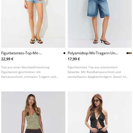
Figurbetontes-Top-Mit-
Polyamidtop-Mit-Tragern-Und-
Herzausschnitt
Cups
22,99 €
17,99 €
Top aus einer Baumwollmischung.
Figurbetontes Top aus elastischem
Figurbetont geschnitten mit
Gewebe. Mit Rundhalsausschnitt und
Herzausschnitt, schmalen Trägern und
verstellbaren Spaghettiträgern. Detail mit
geradem Saum.
Kontrastabschlüssen. In verschiedenen
Farben erhältlich.