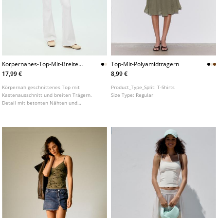
Korpernahes-Top-Mit-Breiten-
Top-Mit-Polyamidtragern
Tragern-Und-Nahten
17,99 €
8,99 €
Körpernah geschnittenes Top mit
Product_Type_Split:
T-Shirts
Kastenausschnitt und breiten Trägern.
Size Type:
Regular
Detail mit betonten Nähten und
überkreuzten Trägern am Rücken. In
verschiedenen Farben erhältlich.