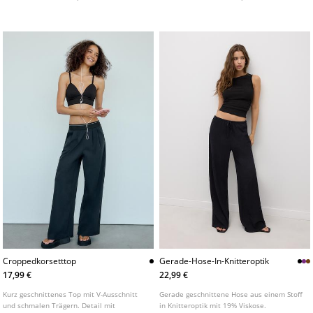
verschiedenen Farben erhältlich.
Detail und geraffter Stoff an der
Vorderseite. In verschiedenen Farben
erhältlich.
Croppedkorsetttop
Gerade-Hose-In-Knitteroptik
17,99 €
22,99 €
Kurz geschnittenes Top mit V-Ausschnitt
Gerade geschnittene Hose aus einem Stoff
und schmalen Trägern. Detail mit
in Knitteroptik mit 19% Viskose.