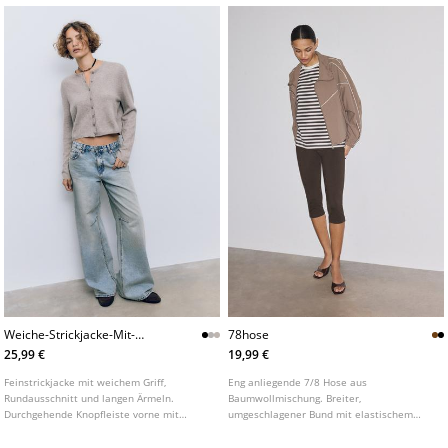
Weiche-Strickjacke-Mit-
78hose
Knopfen
25,99 €
19,99 €
Feinstrickjacke mit weichem Griff,
Eng anliegende 7/8 Hose aus
Rundausschnitt und langen Ärmeln.
Baumwollmischung. Breiter,
Durchgehende Knopfleiste vorne mit
umgeschlagener Bund mit elastischem
farblich abgestimmten Knöpfen. In
Abschluss. Enges Bein. Saum mit
verschiedenen Farben erhältlich.
Ziersteppung.