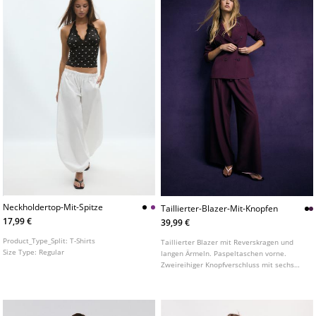
Neckholdertop-Mit-Spitze
Taillierter-Blazer-Mit-Knopfen
17,99 €
39,99 €
Product_Type_Split:
T-Shirts
Taillierter Blazer mit Reverskragen und
Size Type:
Regular
langen Ärmeln. Paspeltaschen vorne.
Zweireihiger Knopfverschluss mit sechs
Knöpfen. In verschiedenen Farben
erhältlich.