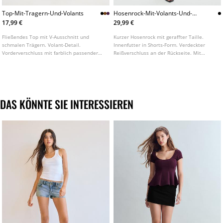
Top-Mit-Tragern-Und-Volants
Hosenrock-Mit-Volants-Und-
Nieten
17,99 €
29,99 €
Fließendes Top mit V-Ausschnitt und
Kurzer Hosenrock mit geraffter Taille.
schmalen Trägern. Volant-Detail.
Innenfutter in Shorts-Form. Verdeckter
Vorderverschluss mit farblich passender
Reißverschluss an der Rückseite. Mit
Schleife. In verschiedenen Farben
Nieten-Applikationen verziert.
erhältlich.
DAS KÖNNTE SIE INTERESSIEREN