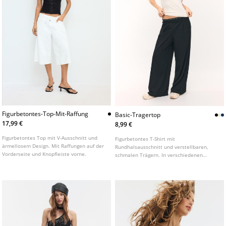
Figurbetontes-Top-Mit-Raffung
Basic-Tragertop
17,99 €
8,99 €
Figurbetontes Top mit V-Ausschnitt und
Figurbetontes T-Shirt mit
ärmellosem Design. Mit Raffungen auf der
Rundhalsausschnitt und verstellbaren,
Vorderseite und Knopfleiste vorne.
schmalen Trägern. In verschiedenen
Farben erhältlich.