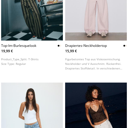
Top-Im-Burlesquelook
Drapiertes-Neckholdertop
19,99 €
15,99 €
Product_Type_Split:
T-Shirts
Figurbetontes Top aus Viskosemischung.
Size Type:
Regular
Neckholder und V Ausschnitt. Rückenfrei.
Drapiertes Stoffdetail. In verschiedenen
Farben erhältlich.