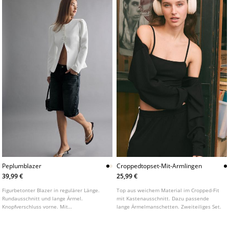
Peplumblazer
Croppedtopset-Mit-Armlingen
39,99 €
25,99 €
Figurbetonter Blazer in regulärer Länge.
Top aus weichem Material im Cropped-Fit
Rundausschnitt und lange Ärmel.
mit Kastenausschnitt. Dazu passende
Knopfverschluss vorne. Mit
lange Ärmelmanschetten. Zweiteiliges Set.
Schulterpolstern. In verschiedenen Farben
erhältlich.