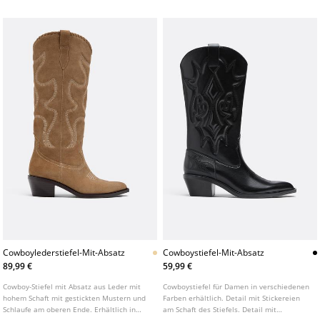
in Weiß. Absatzhöhe: 4 cm.
Cowboylederstiefel-Mit-Absatz
Cowboystiefel-Mit-Absatz
89,99 €
59,99 €
Cowboy-Stiefel mit Absatz aus Leder mit
Cowboystiefel für Damen in verschiedenen
hohem Schaft mit gestickten Mustern und
Farben erhältlich. Detail mit Stickereien
Schlaufe am oberen Ende. Erhältlich in
am Schaft des Stiefels. Detail mit