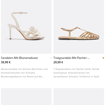
Sandalen-Mit-Blumenabsatz
Tstegsandale-Mit-Flacher-
Sohle
39,99 €
29,99 €
Absatzsandale mit dünnen Riemchen und
T-Steg-Sandalen mit flacher Sohle. Runde
Knöchelriemchen mit Schnalle.
Schuhspitze. Knöchelriemen mit
Blumenapplikation mit Relief auf der
verstellbarer Schnalle. Erhältlich in Gold.
Vorderseite. Spitze Zehenpartie. Erhältlich
in Weiß. Absatzhöhe: 8,5 cm.