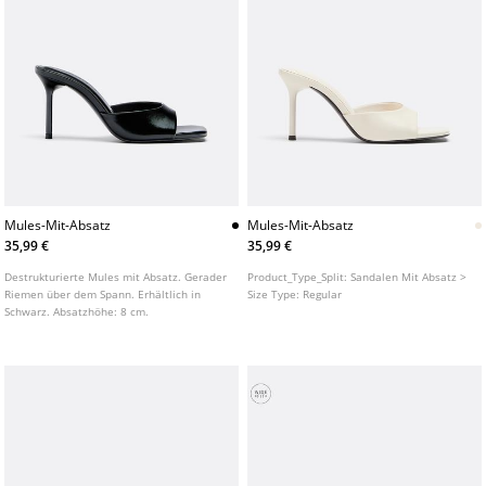
Mules-Mit-Absatz
Mules-Mit-Absatz
35,99 €
35,99 €
Destrukturierte Mules mit Absatz. Gerader
Product_Type_Split:
Sandalen Mit Absatz >
Riemen über dem Spann. Erhältlich in
Size Type:
Regular
Schwarz. Absatzhöhe: 8 cm.