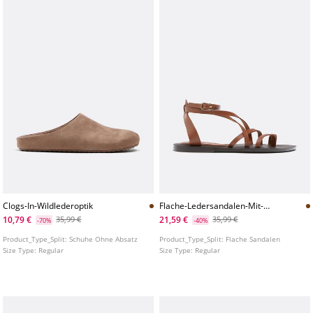
Clogs-In-Wildlederoptik
Flache-Ledersandalen-Mit-
Schnurung
10,79 €
21,59 €
35,99 €
35,99 €
-70%
-40%
Product_Type_Split:
Schuhe Ohne Absatz
Product_Type_Split:
Flache Sandalen
Size Type:
Regular
Size Type:
Regular