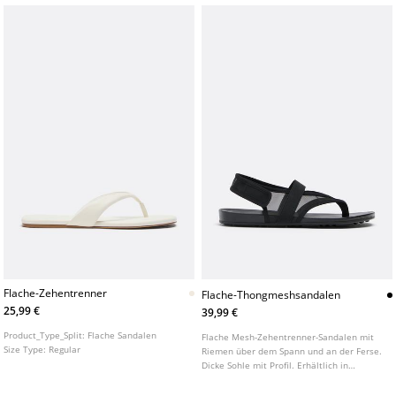
Flache-Zehentrenner
Flache-Thongmeshsandalen
25,99 €
39,99 €
Product_Type_Split:
Flache Sandalen
Flache Mesh-Zehentrenner-Sandalen mit
Size Type:
Regular
Riemen über dem Spann und an der Ferse.
Dicke Sohle mit Profil. Erhältlich in
Schwarz.