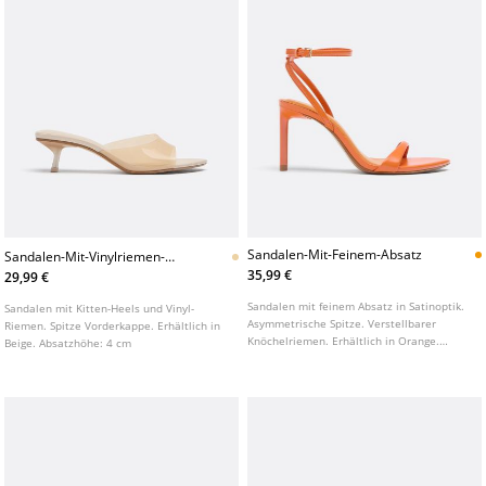
Sandalen-Mit-Feinem-Absatz
Sandalen-Mit-Vinylriemen-
Und-Absatz
35,99 €
29,99 €
Sandalen mit feinem Absatz in Satinoptik.
Sandalen mit Kitten-Heels und Vinyl-
Asymmetrische Spitze. Verstellbarer
Riemen. Spitze Vorderkappe. Erhältlich in
Knöchelriemen. Erhältlich in Orange.
Beige. Absatzhöhe: 4 cm
Absatzhöhe: 8 cm