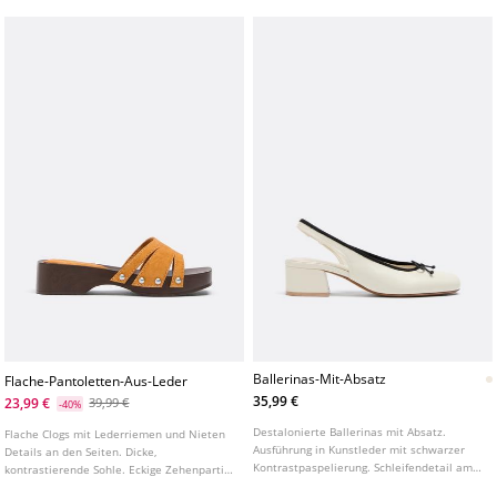
Ballerinas-Mit-Absatz
Flache-Pantoletten-Aus-Leder
35,99 €
23,99 €
39,99 €
-40%
Destalonierte Ballerinas mit Absatz.
Flache Clogs mit Lederriemen und Nieten
Ausführung in Kunstleder mit schwarzer
Details an den Seiten. Dicke,
Kontrastpaspelierung. Schleifendetail am
kontrastierende Sohle. Eckige Zehenpartie.
Vorderfuß. Runde Zehenpartie. Erhältlich
In Senfgelb erhältlich. Sohlenhöhe: 4,5 cm