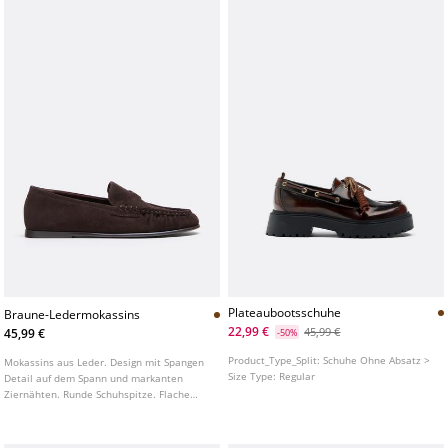
Plateaubootsschuhe
Braune-Ledermokassins
22,99 €
45,99 €
45,99 €
-50%
Product_Type_Split:
Schuhe Ohne Absatz >
Mokassins aus Leder. Design mit Spangen
Size Type:
Regular
Detail auf dem Spann und markanten
Ziernähten. Runde Schuhspitze. Flache
Sohle. Erhältlich in Braun.