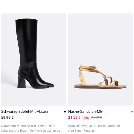
Schwarze-Stiefel-Mit-Absatz
Flache-Sandalen-Mit-
Schnurriemen-Aus-Leder
59,99 €
21,59 €
35,99 €
-40%
Damenstiefel mit Absatz, erhältlich in
Product_Type_Split:
Flache Sandalen
Schwarz und Braun. Reißverschluss an der
Size Type:
Regular