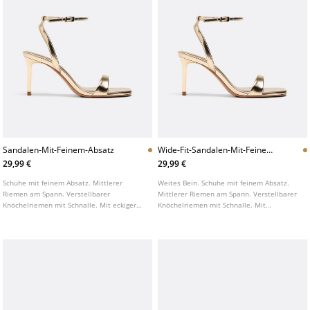
Sandalen-Mit-Feinem-Absatz
Wide-Fit-Sandalen-Mit-Feinem-
Absatz
29,99 €
29,99 €
Schuhe mit feinem Absatz. Mittlerer
Weites Bein. Schuhe mit feinem Absatz.
Riemen am Spann. Verstellbarer
Mittlerer Riemen am Spann. Verstellbarer
Knöchelriemen mit Schnalle. Mit eckiger
Knöchelriemen mit Schnalle. Mit
Spitze. Erhältlich in Gold und Schwarz.
quadratischer Spitze. Erhältlich in Gold
Absatzhöhe: 8 cm
und Schwarz.