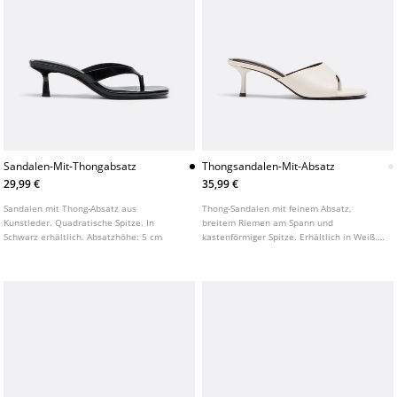
Sandalen-Mit-Thongabsatz
Thongsandalen-Mit-Absatz
29,99 €
35,99 €
Sandalen mit Thong-Absatz aus
Thong-Sandalen mit feinem Absatz,
Kunstleder. Quadratische Spitze. In
breitem Riemen am Spann und
Schwarz erhältlich. Absatzhöhe: 5 cm
kastenförmiger Spitze. Erhältlich in Weiß.
Absatzhöhe: 5 cm.