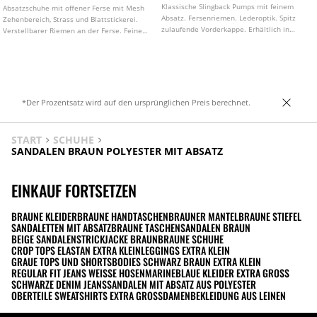
Klassische Slingback Pumps mit feinem
Absatzschuhe mit offener Ferse mit Mesh
Absatz. Fersenriemen. Lederoptik. Spitz
Zehenbereich, Strass und Blattstickerei.
zulaufende Vorderkappe. Erhältlich in
Verstellbarer Riemen an der Ferse. Feiner
Beige. Absatzhöhe: 6,5 cm
spitzer Abschluss. Erhältlich in Beige.
Absatzhöhe: 8 cm
*Der Prozentsatz wird auf den ursprünglichen Preis berechnet.
START
SCHUHE
SANDALEN BRAUN POLYESTER MIT ABSATZ
EINKAUF FORTSETZEN
BRAUNE KLEIDER
BRAUNE HANDTASCHEN
BRAUNER MANTEL
BRAUNE STIEFEL
SANDALETTEN MIT ABSATZ
BRAUNE TASCHEN
SANDALEN BRAUN
BEIGE SANDALEN
STRICKJACKE BRAUN
BRAUNE SCHUHE
CROP TOPS ELASTAN EXTRA KLEIN
LEGGINGS EXTRA KLEIN
GRAUE TOPS UND SHORTS
BODIES SCHWARZ BRAUN EXTRA KLEIN
REGULAR FIT JEANS WEISSE HOSEN
MARINEBLAUE KLEIDER EXTRA GROSS
SCHWARZE DENIM JEANS
SANDALEN MIT ABSATZ AUS POLYESTER
OBERTEILE SWEATSHIRTS EXTRA GROSS
DAMENBEKLEIDUNG AUS LEINEN