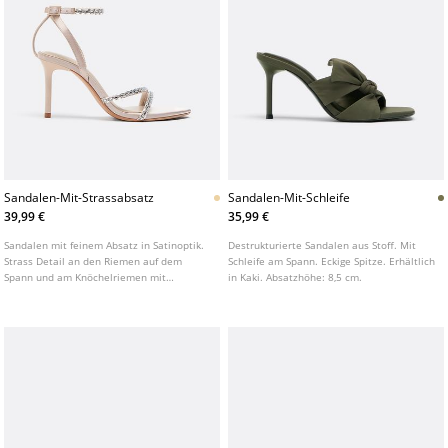
Sandalen-Mit-Strassabsatz
Sandalen-Mit-Schleife
39,99 €
35,99 €
Sandalen mit feinem Absatz in Satinoptik.
Destrukturierte Sandalen aus Stoff. Mit
Strass Detail an den Riemen auf dem
Schleife am Spann. Eckige Spitze. Erhältlich
Spann und am Knöchelriemen mit
in Kaki. Absatzhöhe: 8,5 cm.
verstellbarer Schnalle. Asymmetrische
Spitze. Erhältlich in Beige. Absatzhöhe: 8,5
cm