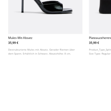
Mules-Mit-Absatz
Plateauzehentr
35,99 €
35,99 €
Destrukturierte Mules mit Absatz. Gerader Riemen über
Product_Type_Spli
dem Spann. Erhältlich in Schwarz. Absatzhöhe: 8 cm.
Size Type:
Regular