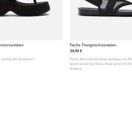
ennersandalen
Flache-Thongmeshsandalen
39,99 €
t:
Schuhe Mit Keilabsatz >
Flache Mesh-Zehentrenner-Sandalen mit R
Spann und an der Ferse. Dicke Sohle mit Profi
Schwarz.