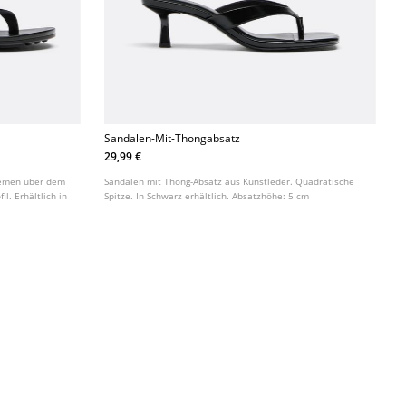
Sandalen-Mit-Thongabsatz
29,99 €
iemen über dem
Sandalen mit Thong-Absatz aus Kunstleder. Quadratische
l. Erhältlich in
Spitze. In Schwarz erhältlich. Absatzhöhe: 5 cm