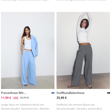
vorne.
mit Reißverschluss und Knopf. In
verschiedenen Farben erhältlich.
Freizeithose-Mit-
Stoffbundfaltenhose
Uberkreuzter-Bundfaltenhose-
11,99 €
35,99 €
29,99 €
-60%
Mit-Streifen-L04541583
Lange Hose mit halbohem Bund und
Stoffhose mit breitem Bund und
Gürtelschlaufen. Seitentaschen. Abnäher
Gürtelschlaufen. Gerades, weites Bein.