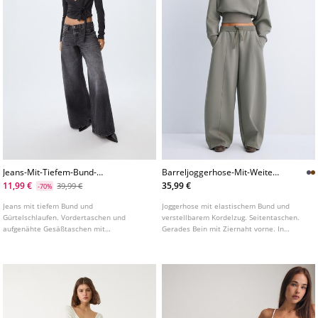
Jeans-Mit-Tiefem-Bund-
Barreljoggerhose-Mit-Weitem-
Weitem-Bein-Und-Sternen
Bein
11,99 €
35,99 €
39,99 €
-70%
Jeans mit tiefem Bund und
Joggerhose mit elastischem Bund und
Gürtelschlaufen. Vordertaschen und
verstellbarem Kordelzug. Seitentaschen.
aufgenähte Gesäßtaschen mit
Gerades Bein mit Ziernaht vorne. In
Sternendetail im Relief. Super weites Bein.
verschiedenen Farben erhältlich.
Frontverschluss mit Reißverschluss und
Metallknopf.