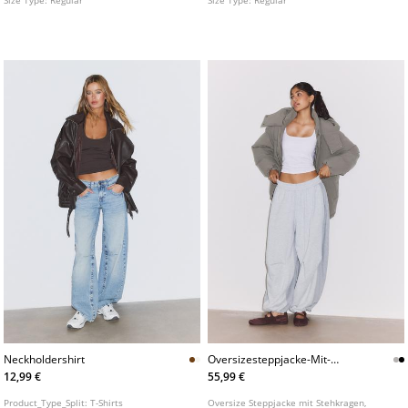
Neckholdershirt
Oversizesteppjacke-Mit-
Kapuze
12,99 €
55,99 €
Product_Type_Split:
T-Shirts
Oversize Steppjacke mit Stehkragen,