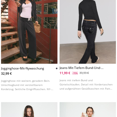
Jeans-Mit-Tiefem-Bund-Und-
Jogginghose-Mit-Nywaschung
Pailletten
11,99 €
39,99 €
32,99 €
-70%
Jeans mit tiefem Bund und
Jogginghose mit weitem, geradem Bein.
Gürtelschlaufen. Detail mit Vordertaschen
Umschlagbund mit verstellbarem
und aufgenähten Gesäßtaschen mit Patte
Kordelzug. Seitliche Eingrifftaschen. NY-
und Knopf. Reißverschluss und doppelter
Print am Bund.
Knopf vorne. Ton-in-Ton-Paillettendetail.