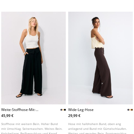
Farben erhältlich.
Abnäher vorne. Frontverschluss mit
Reißverschluss und Knopf. In
verschiedenen Farben erhältlich.
Weite-Stoffhose-Mit-
Wide-Leg-Hose
Umschlagbund
45,99 €
29,99 €
Stoffhose mit weitem Bein. Hoher Bund
Hose mit halbhohem Bund, oben eng
mit Umschlag. Seitentaschen. Weites Bein.
anliegend und Bund mit Gürtelschlaufen.
Knöchellang. Reißverschluss und Knopf
Weites und gerades Bein. Frontverschluss