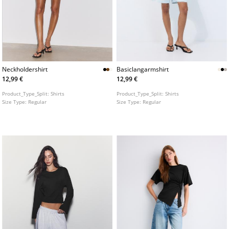
Neckholdershirt
Basiclangarmshirt
12,99 €
12,99 €
Product_Type_Split:
Shirts
Product_Type_Split:
Shirts
Size Type:
Regular
Size Type:
Regular