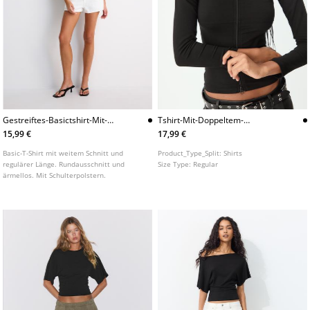
Gestreiftes-Basictshirt-Mit-
Tshirt-Mit-Doppeltem-
Schulterpolstern
Reiverschluss
15,99 €
17,99 €
Basic-T-Shirt mit weitem Schnitt und
Product_Type_Split:
Shirts
regulärer Länge. Rundausschnitt und
Size Type:
Regular
ärmellos. Mit Schulterpolstern.