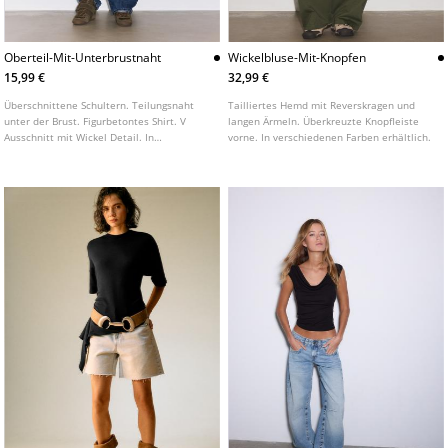
Oberteil-Mit-Unterbrustnaht
Wickelbluse-Mit-Knopfen
15,99 €
32,99 €
Überschnittene Schultern. Teilungsnaht
Tailliertes Hemd mit Reverskragen und
unter der Brust. Figurbetontes Shirt. V
langen Ärmeln. Überkreuzte Knopfleiste
Ausschnitt mit Wickel Detail. In
vorne. In verschiedenen Farben erhältlich.
verschiedenen Farben erhältlich.