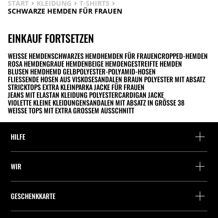
START
KLEIDUNG
T-SHIRTS
SCHWARZE HEMDEN FÜR FRAUEN
EINKAUF FORTSETZEN
WEISSE HEMDEN
SCHWARZES HEMD
HEMDEN FÜR FRAUEN
CROPPED-HEMDEN
ROSA HEMDEN
GRAUE HEMDEN
BEIGE HEMDEN
GESTREIFTE HEMDEN
BLUSEN HEMD
HEMD GELB
POLYESTER-POLYAMID-HOSEN
FLIESSENDE HOSEN AUS VISKOSE
SANDALEN BRAUN POLYESTER MIT ABSATZ
STRICKTOPS EXTRA KLEIN
PARKA JACKE FÜR FRAUEN
JEANS MIT ELASTAN KLEIDUNG POLYESTER
CARDIGAN JACKE
VIOLETTE KLEINE KLEIDUNGEN
SANDALEN MIT ABSATZ IN GRÖSSE 38
WEISSE TOPS MIT EXTRA GROSSEM AUSSCHNITT
HILFE
Hilfe und Kontakt
WIR
Wo befindet sich deine Bestellung gerade?
Suchen Sie ein Geschäft
Rückgabe als Gast
GESCHENKKARTE
Unternehmen
Packstation-Finder
Saldoabfrage
Arbeite mit Stradivarius
Stradivarius ID