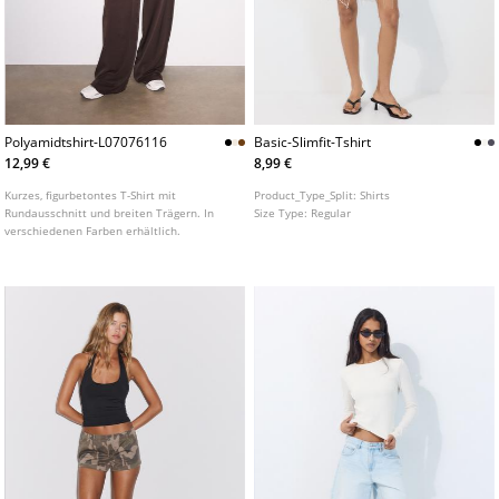
Polyamidtshirt-L07076116
Basic-Slimfit-Tshirt
12,99 €
8,99 €
Kurzes, figurbetontes T-Shirt mit
Product_Type_Split:
Shirts
Rundausschnitt und breiten Trägern. In
Size Type:
Regular
verschiedenen Farben erhältlich.