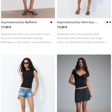
Asymmetrisches-Raffshirt
Asymmetrisches-Shirt-Aus-
Modal
17,99 €
15,99 €
Figurbetontes Shirt mit asymmetrischem
Fließendes Shirt mit weichem Griff.
Ausschnitt und ärmellosem Design.
Asymmetrischer Ausschnitt und lange
Raffungen an den Seiten. In verschiedenen
Ärmel mit Bündchen und freier Schulter. In
Farben erhältlich.
verschiedenen Farben erhältlich.