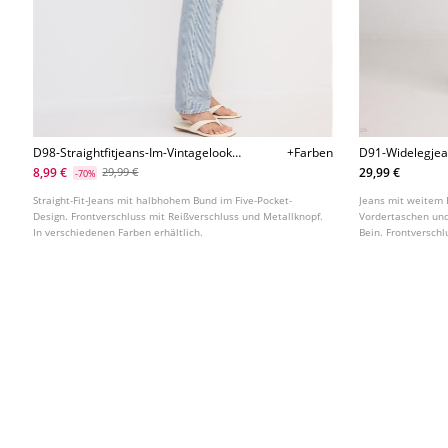
D98-Straightfitjeans-Im-Vintagelook-
+Farben
D91-Widelegjea
L01499499
8,99 €
29,99 €
29,99 €
-70%
Straight-Fit-Jeans mit halbhohem Bund im Five-Pocket-
Jeans mit weitem 
Design. Frontverschluss mit Reißverschluss und Metallknopf.
Vordertaschen un
In verschiedenen Farben erhältlich.
Bein. Frontverschl
verschiedenen Far