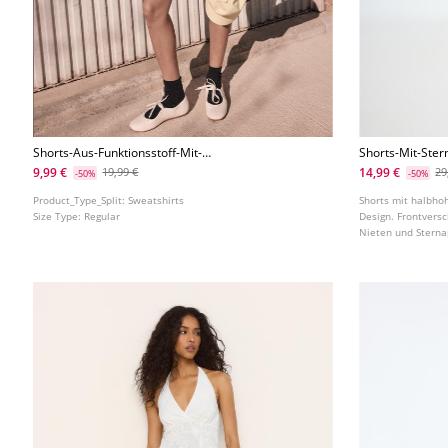
Shorts-Aus-Funktionsstoff-Mit-
Shorts-Mit-Ster
Seitenstreifen
9,99 €
14,99 €
19,99 €
29
-50%
-50%
Product_Type_Split:
Sweatshirts
Shorts mit halbho
Size Type:
Regular
Design. Frontversc
Nieten und Sterna