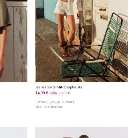
Jeansshorts-Mit-Knopfleiste
14,99 €
29,99 €
-50%
Product_Type_Split:
Shorts
Size Type:
Regular