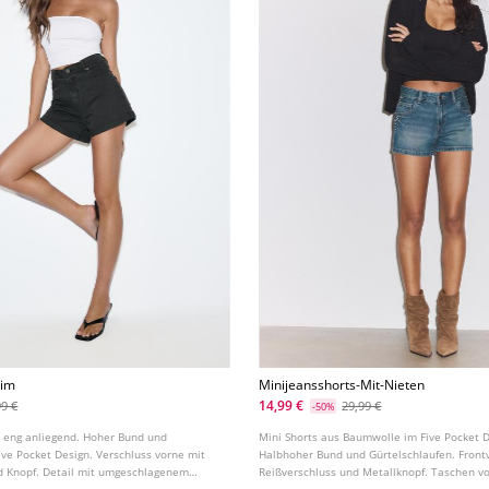
lim
Minijeansshorts-Mit-Nieten
14,99 €
99 €
29,99 €
-50%
, eng anliegend. Hoher Bund und
Mini Shorts aus Baumwolle im Five Pocket D
ive Pocket Design. Verschluss vorne mit
Halbhoher Bund und Gürtelschlaufen. Front
d Knopf. Detail mit umgeschlagenem
Reißverschluss und Metallknopf. Taschen v
aufgenähte Taschen hinten. Applikation mit