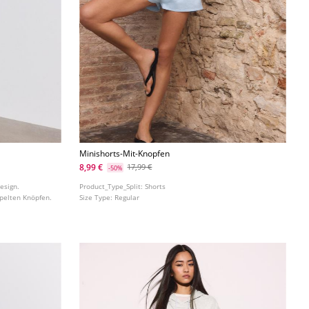
Minishorts-Mit-Knopfen
8,99 €
17,99 €
-50%
esign.
Product_Type_Split:
Shorts
ppelten Knöpfen.
Size Type:
Regular