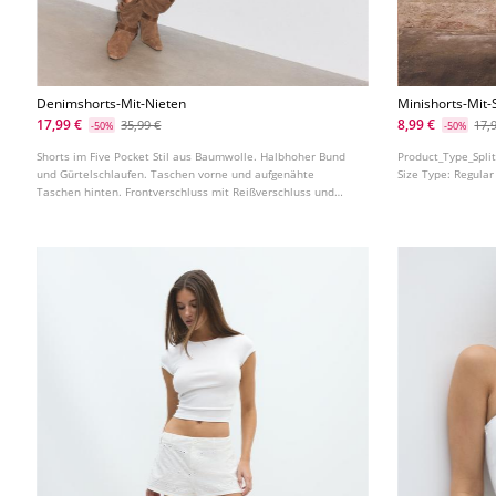
Denimshorts-Mit-Nieten
Minishorts-Mit-
17,99 €
8,99 €
35,99 €
17,
-50%
-50%
Shorts im Five Pocket Stil aus Baumwolle. Halbhoher Bund
Product_Type_Spli
und Gürtelschlaufen. Taschen vorne und aufgenähte
Size Type:
Regular
Taschen hinten. Frontverschluss mit Reißverschluss und
Metallknopf. Mit Metallnieten und ausgefranstem Saum.