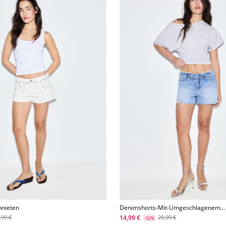
nnieten
Denimshorts-Mit-Umgeschlagenem-
Bund
14,99 €
,99 €
29,99 €
-50%