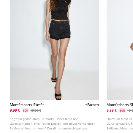
Momfitshorts-Slimfit
+Farben
Momfitshorts-S
9,99 €
9,99 €
19,99 €
19,
-50%
-50%
Eng anliegende Mom Fit Shorts. Hoher Bund und
Shorts im Mom Fit
Gürtelschlaufen. Five Pocket Design. Verschluss vorne durch
Gürtelschlaufen. F
Reißverschluss mit Knopf. Detail mit umgeschlagenem
Reißverschluss un
Saum. In verschiedenen Farben erhältlich.
Saum.