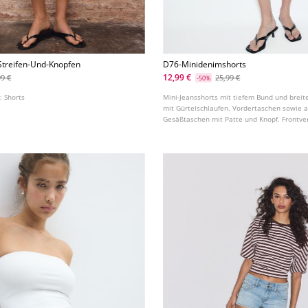
Streifen-Und-Knopfen
D76-Minidenimshorts
12,99 €
99 €
25,99 €
-50%
t:
Shorts
Mini-Jeansshorts mit tiefem Bund und brei
mit Gürtelschlaufen. Vordertaschen sowie 
Gesäßtaschen mit Patte und Knopf. Frontve
Reißverschluss und Metallknöpfen.