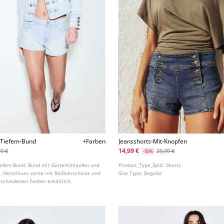
-Tiefem-Bund
+Farben
Jeansshorts-Mit-Knopfen
14,99 €
99 €
29,99 €
-50%
tiefem Bund. Bund mit Gürtelschlaufen und
Product_Type_Split:
Shorts
. Verschluss vorne mit Reißverschluss und
Size Type:
Regular
rschiedenen Farben erhältlich.