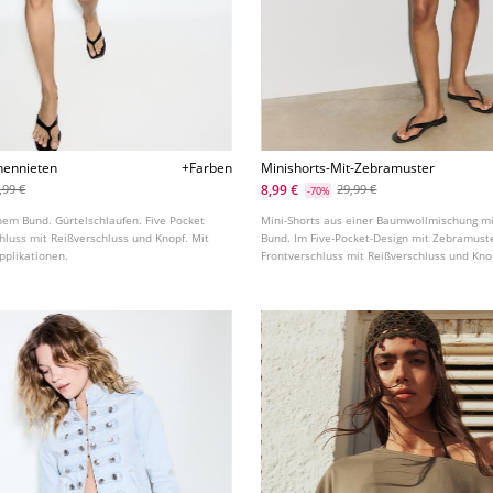
nennieten
+Farben
Minishorts-Mit-Zebramuster
8,99 €
,99 €
29,99 €
-70%
hem Bund. Gürtelschlaufen. Five Pocket
Mini-Shorts aus einer Baumwollmischung m
hluss mit Reißverschluss und Knopf. Mit
Bund. Im Five-Pocket-Design mit Zebramust
pplikationen.
Frontverschluss mit Reißverschluss und Kno