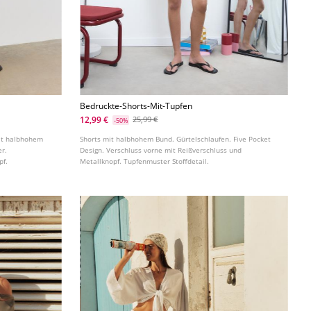
Bedruckte-Shorts-Mit-Tupfen
12,99 €
25,99 €
-50%
it halbhohem
Shorts mit halbhohem Bund. Gürtelschlaufen. Five Pocket
er.
Design. Verschluss vorne mit Reißverschluss und
pf.
Metallknopf. Tupfenmuster Stoffdetail.