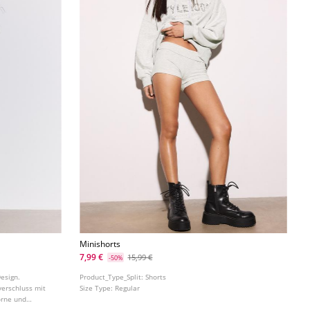
Minishorts
7,99 €
15,99 €
-50%
esign.
Product_Type_Split:
Shorts
verschluss mit
Size Type:
Regular
orne und
 Metallnieten