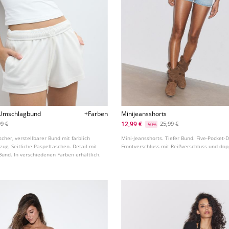
-Umschlagbund
+Farben
Minijeansshorts
12,99 €
99 €
25,99 €
-50%
scher, verstellbarer Bund mit farblich
Mini-Jeansshorts. Tiefer Bund. Five-Pocket-D
ug. Seitliche Paspeltaschen. Detail mit
Frontverschluss mit Reißverschluss und do
nd. In verschiedenen Farben erhältlich.