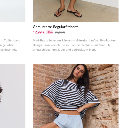
Gemusterte-Regularfitshorts
12,99 €
25,99 €
-50%
tem Taillenband
Mini-Shorts in kurzer Länge mit Gürtelschlaufen. Five-Pocket-
aufgenähte
Design. Frontverschluss mit Reißverschluss und Knopf. Mit
rschluss mit
umgeschlagenem Saum und bedrucktem Stoff.