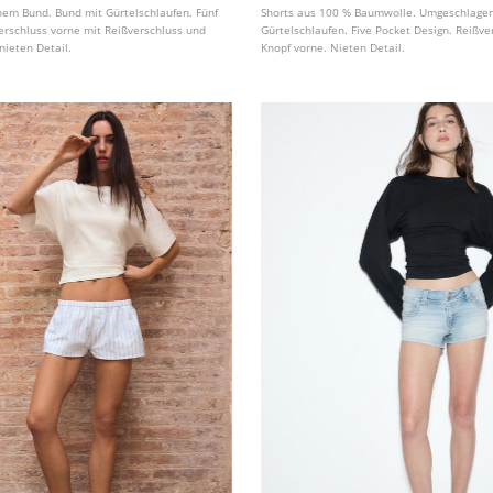
hem Bund. Bund mit Gürtelschlaufen. Fünf
Shorts aus 100 % Baumwolle. Umgeschlage
erschluss vorne mit Reißverschluss und
Gürtelschlaufen. Five Pocket Design. Reißve
nieten Detail.
Knopf vorne. Nieten Detail.