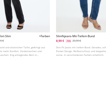
ort-Slim
+Farben
Slimfitjeans-Mit-Tiefem-Bund
8,99 €
99 €
29,99 €
-70%
nd und elastischer Taille, gefertigt aus
Slim Fit Jeans mit tiefem Bund. Gerades, sc
 für mehr Komfort. Vordertaschen und
Pocket Design. Reißverschluss und doppelte
aschen. Eng anliegendes Bein in
vorne. In verschiedenen Farben erhältlich.
erschiedenen Farben erhältlich.