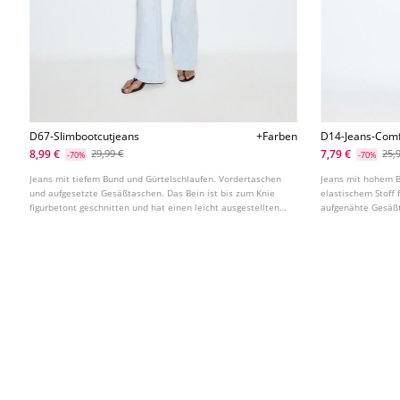
D67-Slimbootcutjeans
+Farben
D14-Jeans-Comf
8,99 €
7,79 €
29,99 €
25,
-70%
-70%
Jeans mit tiefem Bund und Gürtelschlaufen. Vordertaschen
Jeans mit hohem Bu
und aufgesetzte Gesäßtaschen. Das Bein ist bis zum Knie
elastischem Stoff
figurbetont geschnitten und hat einen leicht ausgestellten
aufgenähte Gesäßt
Saum. In verschiedenen Farben erhältlich.
Knöchellänge. In v