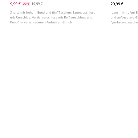
9,99 €
29,99 €
19,99 €
-50%
Shorts mit hohem Bund und fünf Taschen. Saumabschluss
Jeans mit tiefem 
mit Umschlag. Vorderverschluss mit Reißverschluss und
und aufgesetzte G
Knopf. In verschiedenen Farben erhältlich.
figurbetont geschn
Saum. In verschie