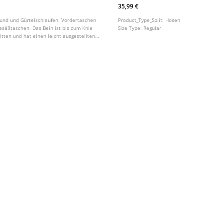
35,99 €
Bund und Gürtelschlaufen. Vordertaschen
Product_Type_Split:
Hosen
esäßtaschen. Das Bein ist bis zum Knie
Size Type:
Regular
itten und hat einen leicht ausgestellten
denen Farben erhältlich.