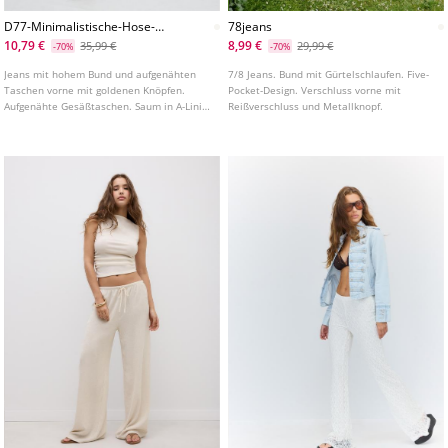
D77-Minimalistische-Hose-
78jeans
Mit-Taschen-L01477778
10,79 €
8,99 €
35,99 €
29,99 €
-70%
-70%
Jeans mit hohem Bund und aufgenähten
7/8 Jeans. Bund mit Gürtelschlaufen. Five-
Taschen vorne mit goldenen Knöpfen.
Pocket-Design. Verschluss vorne mit
Aufgenähte Gesäßtaschen. Saum in A-Linie.
Reißverschluss und Metallknopf.
Frontverschluss mit Reißverschluss und
Knopf.