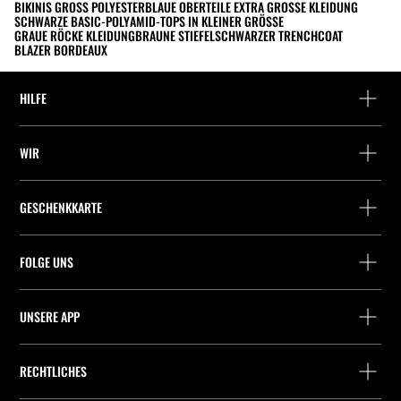
BIKINIS GROSS POLYESTER
BLAUE OBERTEILE EXTRA GROSSE KLEIDUNG
SCHWARZE BASIC-POLYAMID-TOPS IN KLEINER GRÖSSE
GRAUE RÖCKE KLEIDUNG
BRAUNE STIEFEL
SCHWARZER TRENCHCOAT
BLAZER BORDEAUX
HILFE
Hilfe und Kontakt
WIR
Wo befindet sich deine Bestellung gerade?
Suchen Sie ein Geschäft
Rückgabe als Gast
GESCHENKKARTE
Unternehmen
Packstation-Finder
Saldoabfrage
Arbeite mit Stradivarius
Stradivarius ID
FOLGE UNS
Kauf einer Geschenkkarte
Company Profile
Präferenz-Cookies
UNSERE APP
iOS
Android
RECHTLICHES