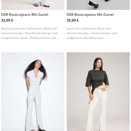
D68-Bootcutjeans-Mit-Gurtel
D68-Bootcutjeans-Mit-Gurtel
35,99 €
35,99 €
Bootcut-Jeans mit halbhohem Bund und
Jeans mit halbhohem Bund und
Gürtelschlaufen. Five-Pocket-Design und
Gürtelschlaufen. Vordertaschen und
ausgestellter Saum. Reißverschluss mit
aufgesetzte Gesäßtaschen.
Metallknopf vorne. Mit Gürteldetail.
Herausnehmbarer, farblich passender
Gürtel mit Metallschnalle. Figurbetontes
Bein bis zum Knie und leicht ausgestellter
Saum.