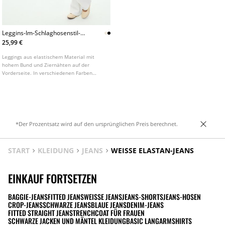
Leggins-Im-Schlaghosenstil-
Aus-Baumwollmix-Mit-
25,99 €
Ziernahten
Leggings aus elastischem Material mit
hohem Bund und Ziernähten auf der
Vorderseite. In verschiedenen Farben
erhältlich.
*Der Prozentsatz wird auf den ursprünglichen Preis berechnet.
START
KLEIDUNG
JEANS
WEISSE ELASTAN-JEANS
EINKAUF FORTSETZEN
BAGGIE-JEANS
FITTED JEANS
WEISSE JEANS
JEANS-SHORTS
JEANS-HOSEN
CROP-JEANS
SCHWARZE JEANS
BLAUE JEANS
DENIM-JEANS
FITTED STRAIGHT JEANS
TRENCHCOAT FÜR FRAUEN
SCHWARZE JACKEN UND MÄNTEL KLEIDUNG
BASIC LANGARMSHIRTS