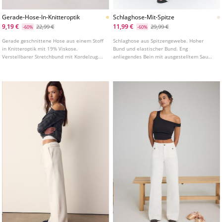
Gerade-Hose-In-Knitteroptik
Schlaghose-Mit-Spitze
9,19 €
11,99 €
22,99 €
29,99 €
-60%
-60%
Gerade geschnittene Hose aus einem Stoff
Schlaghose aus Spitzengewebe. Hoher
in Knitteroptik mit 19% Viskose.
Bund und elastischer Bund. Eng
Verstellbarer Stretchbund mit Kordelzug.
anliegendes Bein mit ausgestelltem Saum.
Gerades, weites Bein. In verschiedenen
Innenfutter.
Farben erhältlich.