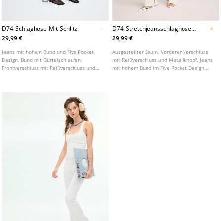
D74-Schlaghose-Mit-Schlitz
D74-Stretchjeansschlaghose-
Mit-Schlitz
29,99 €
29,99 €
Jeans mit hohem Bund und Five Pocket
Ausgestellter Saum. Vorderer Verschluss
Design. Bund mit Gürtelschlaufen.
mit Reißverschluss und Metallknopf. Jeans
Frontverschluss mit Reißverschluss und
mit hohem Bund im Five Pocket Design.
Metallknopf. In verschiedenen Farben
Bund mit Gürtelschlaufen. In
erhältlich. Saum in A Linie. Detail:
verschiedenen Farben erhältlich.
ausgefranster Saum mit seitlichem
Innenschlitz.