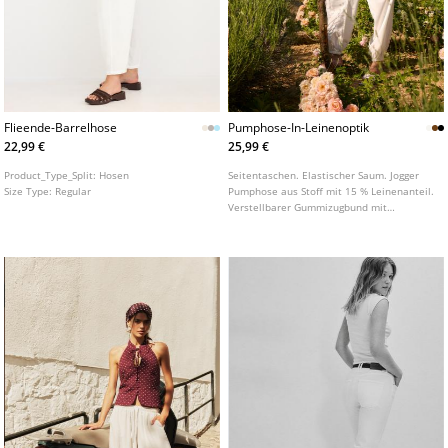
Flieende-Barrelhose
Pumphose-In-Leinenoptik
22,99 €
25,99 €
Product_Type_Split:
Hosen
Seitentaschen. Elastischer Saum. Jogger
Size Type:
Regular
Pumphose aus Stoff mit 15 % Leinenanteil.
Verstellbarer Gummizugbund mit
Kordelzug. In verschiedenen Farben
erhältlich.