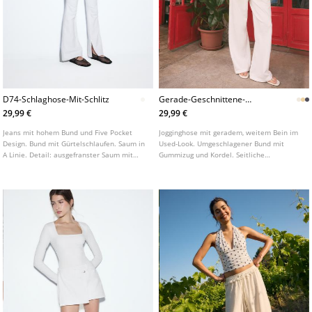
D74-Schlaghose-Mit-Schlitz
Gerade-Geschnittene-
Jogginghose-Im-Usedlook
29,99 €
29,99 €
Jeans mit hohem Bund und Five Pocket
Jogginghose mit geradem, weitem Bein im
Design. Bund mit Gürtelschlaufen. Saum in
Used-Look. Umgeschlagener Bund mit
A Linie. Detail: ausgefranster Saum mit
Gummizug und Kordel. Seitliche
seitlichem Innenschlitz. Frontverschluss
Eingrifftaschen.
mit Reißverschluss und Metallknopf. In
verschiedenen Farben erhältlich.