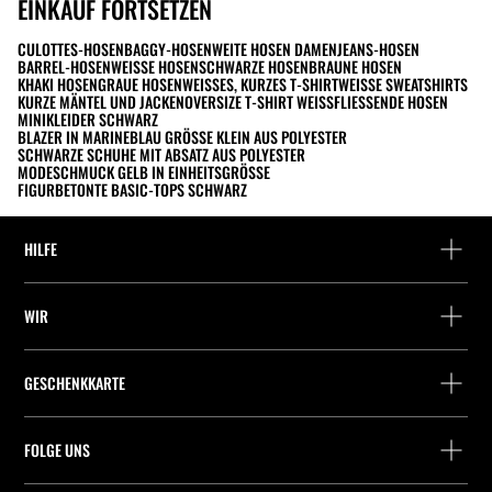
EINKAUF FORTSETZEN
CULOTTES-HOSEN
BAGGY-HOSEN
WEITE HOSEN DAMEN
JEANS-HOSEN
BARREL-HOSEN
WEISSE HOSEN
SCHWARZE HOSEN
BRAUNE HOSEN
KHAKI HOSEN
GRAUE HOSEN
WEISSES, KURZES T-SHIRT
WEISSE SWEATSHIRTS
KURZE MÄNTEL UND JACKEN
OVERSIZE T-SHIRT WEISS
FLIESSENDE HOSEN
MINIKLEIDER SCHWARZ
BLAZER IN MARINEBLAU GRÖSSE KLEIN AUS POLYESTER
SCHWARZE SCHUHE MIT ABSATZ AUS POLYESTER
MODESCHMUCK GELB IN EINHEITSGRÖSSE
FIGURBETONTE BASIC-TOPS SCHWARZ
HILFE
Hilfe und Kontakt
WIR
Wo befindet sich deine Bestellung gerade?
Suchen Sie ein Geschäft
Rückgabe als Gast
GESCHENKKARTE
Unternehmen
Packstation-Finder
Saldoabfrage
Arbeite mit Stradivarius
Stradivarius ID
FOLGE UNS
Kauf einer Geschenkkarte
Company Profile
Präferenz-Cookies