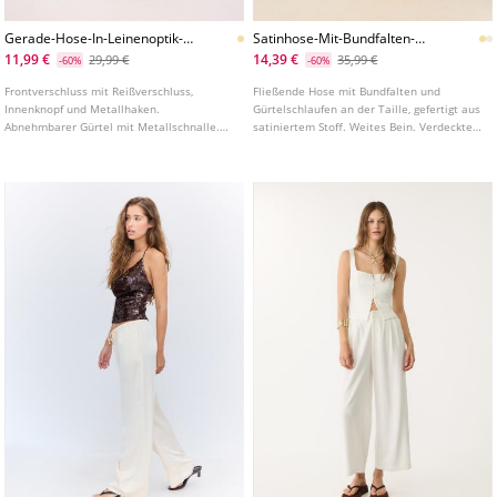
Gerade-Hose-In-Leinenoptik-
Satinhose-Mit-Bundfalten-
Mit-Gurtel
Und-Kette
11,99 €
14,39 €
29,99 €
35,99 €
-60%
-60%
Frontverschluss mit Reißverschluss,
Fließende Hose mit Bundfalten und
Innenknopf und Metallhaken.
Gürtelschlaufen an der Taille, gefertigt aus
Abnehmbarer Gürtel mit Metallschnalle.
satiniertem Stoff. Weites Bein. Verdeckter
Fließende Hose aus Leinenoptik. Gerades
Reißverschluss hinten. Detail einer
Bein und hoher Bund. Bund mit
Kettengürtel.
Gürtelschlaufen. Fronttaschen und
angedeutete Paspeltaschen hinten.