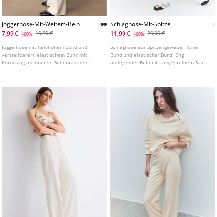
Joggerhose-Mit-Weitem-Bein
Schlaghose-Mit-Spitze
7,99 €
11,99 €
19,99 €
29,99 €
-60%
-60%
Joggerhose mit halbhohem Bund und
Schlaghose aus Spitzengewebe. Hoher
verstellbarem, elastischem Bund mit
Bund und elastischer Bund. Eng
Kordelzug im Inneren. Seitentaschen.
anliegendes Bein mit ausgestelltem Saum.
Weites, gerades Bein. In verschiedenen
Innenfutter.
Farben erhältlich.