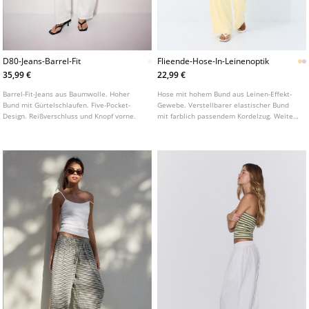
D80-Jeans-Barrel-Fit
Flieende-Hose-In-Leinenoptik
35,99 €
22,99 €
Barrel-Fit-Jeans aus Baumwolle. Hoher
Hose mit hohem Bund aus Leinen-Effekt-
Bund mit Gürtelschlaufen. Five-Pocket-
Gewebe. Verstellbarer elastischer Bund
Design. Reißverschluss und Knopf vorne.
mit farblich passendem Kordelzug. Weites,
gerades Bein. Seitliche Eingrifftaschen und
Falten auf der Vorderseite.