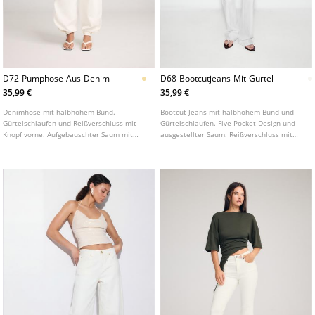
D72-Pumphose-Aus-Denim
D68-Bootcutjeans-Mit-Gurtel
35,99 €
35,99 €
Denimhose mit halbhohem Bund.
Bootcut-Jeans mit halbhohem Bund und
Gürtelschlaufen und Reißverschluss mit
Gürtelschlaufen. Five-Pocket-Design und
Knopf vorne. Aufgebauschter Saum mit
ausgestellter Saum. Reißverschluss mit
Druckknopfverschluss. Leistentaschen
Metallknopf vorne. Mit Gürteldetail.
vorne und hinten. In verschiedenen Farben
erhältlich.