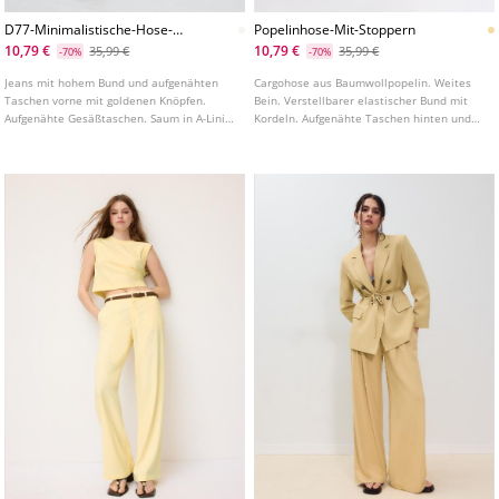
D77-Minimalistische-Hose-
Popelinhose-Mit-Stoppern
Mit-Taschen-L01477778
10,79 €
10,79 €
35,99 €
35,99 €
-70%
-70%
Jeans mit hohem Bund und aufgenähten
Cargohose aus Baumwollpopelin. Weites
Taschen vorne mit goldenen Knöpfen.
Bein. Verstellbarer elastischer Bund mit
Aufgenähte Gesäßtaschen. Saum in A-Linie.
Kordeln. Aufgenähte Taschen hinten und
Frontverschluss mit Reißverschluss und
seitliche Cargo Taschen. Verstellbarer
Knopf.
Saum mit Stoppern. In verschiedenen
Farben erhältlich.