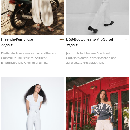
Flieende-Pumphose
D68-Bootcutjeans-Mit-Gurtel
22,99 €
35,99 €
Fließende Pumphose mit verstellbarem
Jeans mit halbhohem Bund und
Gummizug und Schleife. Seitliche
Gürtelschlaufen. Vordertaschen und
Eingrifftaschen. Knöchellang mit
aufgesetzte Gesäßtaschen.
elastischen Bündchen. In verschiedenen
Herausnehmbarer, farblich passender
Farben erhältlich.
Gürtel mit Metallschnalle. Figurbetontes
Bein bis zum Knie und leicht ausgestellter
Saum.