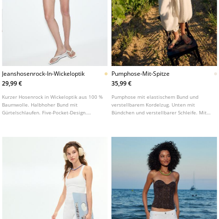
Jeanshosenrock-In-Wickeloptik
Pumphose-Mit-Spitze
29,99 €
35,99 €
Kurzer Hosenrock in Wickeloptik aus 100 %
Pumphose mit elastischem Bund und
Baumwolle. Halbhoher Bund mit
verstellbarem Kordelzug. Unten mit
Gürtelschlaufen. Five-Pocket-Design.
Bündchen und verstellbarer Schleife. Mit
Verschluss vorne mit Knopf und seitlichem
Spitzenbesatz.
Reißverschluss.