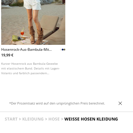
Hosenrock-Aus-Bambula-Mit-
Volants-L01261250
19,99 €
Kurzer Hosenrock aus Bambula-Gewebe
mit elastischem Bund. Details mit Lagen-
Volants und farblich passendem
Innenfutter in Shorts-Optik. In
verschiedenen Farben erhältlich.
*Der Prozentsatz wird auf den ursprünglichen Preis berechnet.
START
KLEIDUNG
HOSE
WEISSE HOSEN KLEIDUNG